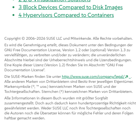
3
Block Devices Compared to Disk Images
4
Hypervisors Compared to Containers
Copyright © 2006–2026 SUSE LLC und Mitwirkende. Alle Rechte vorbehalten.
Es wird die Genehmigung erteilt, dieses Dokument unter den Bedingungen der
GNU Free Documentation License, Version 1.2 oder (optional) Version 1.3 zu
vervielfältigen, zu verbreiten und/oder zu verändern; die unveränderlichen
Abschnitte hierbei sind der Urheberrechtshinweis und die Lizenzbedingungen.
Eine Kopie dieser Lizenz (Version 1.2) finden Sie im Abschnitt
“
GNU Free
Documentation License
”
.
Die SUSE-Marken finden Sie unter
http://www.suse.com/company/legal/
.
Alle anderen Marken von Drittanbietern sind Besitz ihrer jeweiligen Eigentümer.
Markensymbole (®, ™ usw.) kennzeichnen Marken von SUSE und der
Tochtergesellschaften. Sternchen (*) kennzeichnen Marken von Drittanbietern.
Alle Informationen in diesem Buch wurden mit größter Sorgfalt
zusammengestellt. Doch auch dadurch kann hundertprozentige Richtigkeit nicht
gewährleistet werden. Weder SUSE LLC noch ihre Tochtergesellschaften noch
die Autoren noch die Übersetzer können für mögliche Fehler und deren Folgen
haftbar gemacht werden.