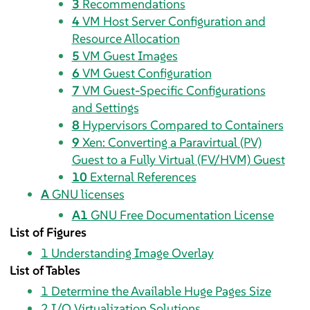
3
Recommendations
4
VM Host Server Configuration and
Resource Allocation
5
VM Guest Images
6
VM Guest Configuration
7
VM Guest-Specific Configurations
and Settings
8
Hypervisors Compared to Containers
9
Xen: Converting a Paravirtual (PV)
Guest to a Fully Virtual (FV/HVM) Guest
10
External References
A
GNU licenses
A1
GNU Free Documentation License
List of Figures
1
Understanding Image Overlay
List of Tables
1
Determine the Available Huge Pages Size
2
I/O Virtualization Solutions