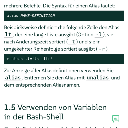
mehrere Befehle. Die Syntax für einen Alias lautet:
alias 
NAME
=
DEFINITION
Beispielsweise definiert die folgende Zeile den Alias
, der eine lange Liste ausgibt (Option
), sie
lt
-l
nach Änderungszeit sortiert (
) und sie in
-t
umgekehrter Reihenfolge sortiert ausgibt (
):
-r
> 
alias lt='ls -ltr'
Zur Anzeige aller Aliasdefinitionen verwenden Sie
. Entfernen Sie den Alias mit
und
alias
unalias
dem entsprechenden Aliasnamen.
1.5
Verwenden von Variablen
in der Bash-Shell