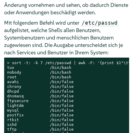
Änderung vornehmen und sehen, ob dadurch Dienste
oder Anwendungen beschädigt werden.
Mit folgendem Befehl wird unter
/etc/passwd
aufgelistet, welche Shells allen Benutzern,
Systembenutzern und menschlichen Benutzern
zugewiesen sind. Die Ausgabe unterscheidet sich je
nach Services und Benutzer in Ihrem System:
> 
sort -t: -k 7 /etc/passwd | awk -F: '{print $1"\t" 
tux               /bin/bash

nobody            /bin/bash

root              /bin/bash

avahi             /bin/false

chrony            /bin/false

dhcpd             /bin/false

dnsmasq           /bin/false

ftpsecure         /bin/false

lightdm           /bin/false

mysql             /bin/false

postfix           /bin/false

rtkit             /bin/false

sshd              /bin/false

tftp              /bin/false
