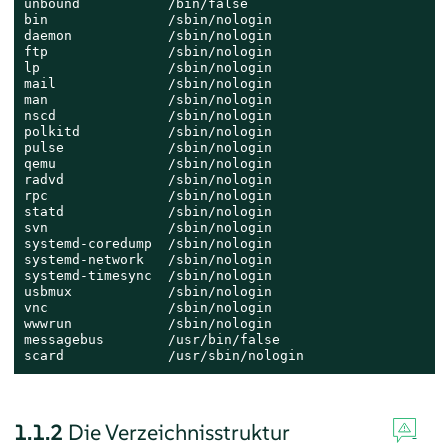
unbound           /bin/false

bin               /sbin/nologin

daemon            /sbin/nologin

ftp               /sbin/nologin

lp                /sbin/nologin

mail              /sbin/nologin

man               /sbin/nologin

nscd              /sbin/nologin

polkitd           /sbin/nologin

pulse             /sbin/nologin

qemu              /sbin/nologin

radvd             /sbin/nologin

rpc               /sbin/nologin

statd             /sbin/nologin

svn               /sbin/nologin

systemd-coredump  /sbin/nologin

systemd-network   /sbin/nologin

systemd-timesync  /sbin/nologin

usbmux            /sbin/nologin

vnc               /sbin/nologin

wwwrun            /sbin/nologin

messagebus        /usr/bin/false

scard             /usr/sbin/nologin
1.1.2
Die Verzeichnisstruktur