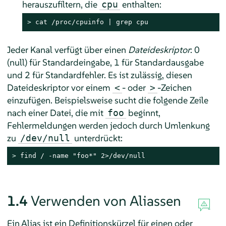
herauszufiltern, die
enthalten:
cpu
> 
cat /proc/cpuinfo | grep cpu
Jeder Kanal verfügt über einen
Dateideskriptor
: 0
(null) für Standardeingabe, 1 für Standardausgabe
und 2 für Standardfehler. Es ist zulässig, diesen
Dateideskriptor vor einem
- oder
-Zeichen
<
>
einzufügen. Beispielsweise sucht die folgende Zeile
nach einer Datei, die mit
beginnt,
foo
Fehlermeldungen werden jedoch durch Umlenkung
zu
unterdrückt:
/dev/null
> 
find / -name "foo*" 2>/dev/null
1.4
Verwenden von Aliassen
Ein Alias ist ein Definitionskürzel für einen oder