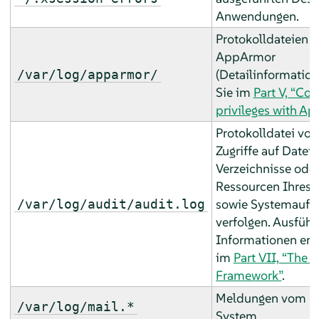
Anwendungen.
Protokolldateien 
AppArmor
(Detailinformation
/var/log/apparmor/
Sie im
Part V, “Con
privileges with
Ap
Protokolldatei von
Zugriffe auf Dateie
Verzeichnisse ode
Ressourcen Ihres 
sowie Systemaufru
/var/log/audit/audit.log
verfolgen. Ausführ
Informationen erha
im
Part VII, “The 
Framework”
.
Meldungen vom E
/var/log/mail.*
System.