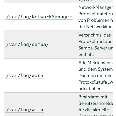
NetworkManager-
Protokolldatei zur
/var/log/NetworkManager
von Problemen hin
der Netzwerkkonne
Verzeichnis, das
Protokollmeldung
/var/log/samba/
Samba-Server und 
enthält.
Alle Meldungen v
und dem Systempr
Daemon mit der
/var/log/warn
Protokollstufe
„
Wa
oder höher.
Binärdatei mit
Benutzeranmelded
für die aktuelle
/var/log/wtmp