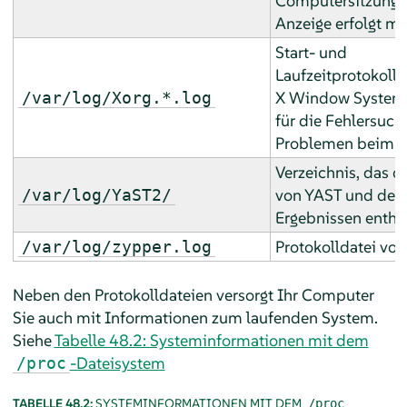
Computersitzung. 
Anzeige erfolgt mi
Start- und
Laufzeitprotokolld
X Window System. 
/var/log/Xorg.*.log
für die Fehlersuch
Problemen beim St
Verzeichnis, das d
von YAST und der
/var/log/YaST2/
Ergebnissen enthäl
Protokolldatei von
/var/log/zypper.log
Neben den Protokolldateien versorgt Ihr Computer
Sie auch mit Informationen zum laufenden System.
Siehe
Tabelle 48.2: Systeminformationen mit dem
-Dateisystem
/proc
TABELLE 48.2:
SYSTEMINFORMATIONEN MIT DEM
/proc