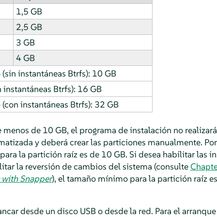
1,5 GB
2,5 GB
3 GB
4 GB
in instantáneas Btrfs): 10 GB
 instantáneas Btrfs): 16 GB
con instantáneas Btrfs): 32 GB
ene menos de 10 GB, el programa de instalación no realiza
atizada y deberá crear las particiones manualmente. Por 
 la partición raíz es de 10 GB. Si desea habilitar las in
litar la reversión de cambios del sistema
(consulte
Chapte
with Snapper
)
, el tamaño mínimo para la partición raíz e
ncar desde un disco USB o desde la red. Para el arranque 