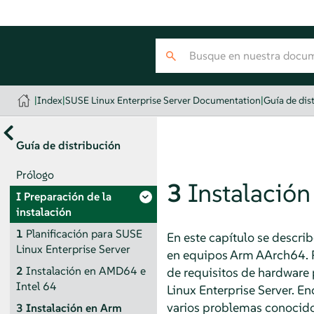
|
Index
|
SUSE Linux Enterprise Server Documentation
|
Guía de dis
Guía de distribución
Prólogo
3
Instalació
I
Preparación de la
instalación
1
Planificación para
SUSE
En este capítulo se describ
Linux Enterprise Server
en equipos Arm AArch64. Pr
2
Instalación en AMD64 e
de requisitos de hardware
Intel 64
Linux Enterprise Server. E
varios problemas conocido
3
Instalación en Arm