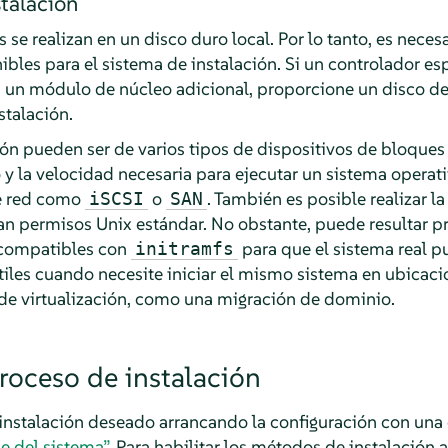
stalación
 se realizan en un disco duro local. Por lo tanto, es neces
ibles para el sistema de instalación. Si un controlador es
a un módulo de núcleo adicional, proporcione un disco d
stalación.
ión pueden ser de varios tipos de dispositivos de bloque
 y la velocidad necesaria para ejecutar un sistema operati
de red como
o
. También es posible realizar l
iSCSI
SAN
an permisos Unix estándar. No obstante, puede resultar 
 compatibles con
para que el sistema real p
initramfs
iles cuando necesite iniciar el mismo sistema en ubicacio
s de virtualización, como una migración de dominio.
roceso de instalación
instalación deseado arrancando la configuración con una
e del sistema”
. Para habilitar los métodos de instalación a