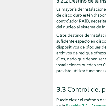
3.2.2
Destino de la in
La mayoría de instalaciones
de disco duro estén dispon
controlador RAID, necesit
del núcleo al sistema de in
Otros destinos de instalac
suficiente espacio en disco
dispositivos de bloques 
archivos de red que ofrezc
ellos, dado que deben ser
instalaciones pueden ser út
previsto utilizar funcione
3.3
Control del p
Puede elegir el método de 
en la
Sección 2.4, “Arranqu