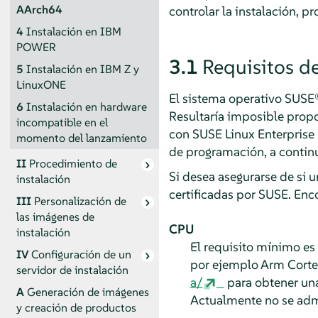
AArch64
controlar la instalación, 
4
Instalación en IBM
POWER
3.1
Requisitos d
5
Instalación en IBM Z y
LinuxONE
El sistema operativo
SUSE®
6
Instalación en hardware
Resultaría imposible propo
incompatible en el
con
SUSE Linux Enterprise 
momento del lanzamiento
de programación, a continu
II
Procedimiento de
Si desea asegurarse de si 
instalación
certificadas por SUSE. Enco
III
Personalización de
las imágenes de
CPU
instalación
El requisito mínimo es
IV
Configuración de un
por ejemplo Arm Cort
servidor de instalación
a/
para obtener una
A
Generación de imágenes
Actualmente no se adm
y creación de productos