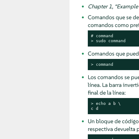
Chapter 1,
“
Example 
Comandos que se debe
comandos como pref
# 
command
> 
sudo
command
Comandos que pueden 
> 
command
Los comandos se pued
línea. La barra inver
final de la línea:
> 
echo
 a b \

c d
Un bloque de código 
respectiva devuelta po