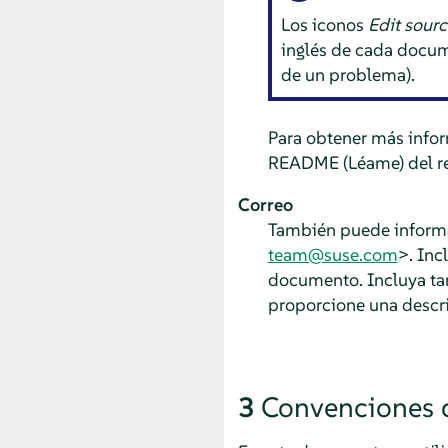
Los iconos
Edit sour
inglés de cada docum
de un problema).
Para obtener más infor
README (Léame) del re
Correo
También puede informar
team@suse.com
>. Inc
documento. Incluya tam
proporcione una descr
3
Convenciones 