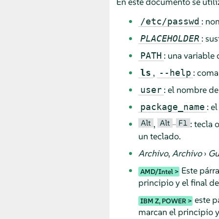
En este documento se utiliz
: no
/etc/passwd
: su
PLACEHOLDER
: una variable
PATH
,
: coma
ls
--help
: el nombre de
user
: e
package_name
Alt
Alt
F1
,
–
: tecla
un teclado.
Archivo
,
Archivo
›
Gu
Este párra
AMD/Intel
principio y el final d
este pá
IBM Z, POWER
marcan el principio y