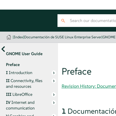
|
Index
|
Documentación de SUSE Linux Enterprise Server
|
GNOME 
GNOME User Guide
Preface
Preface
I
Introduction
II
Connectivity, files
Revision History: Documen
and resources
III
LibreOffice
IV
Internet and
communication
1
Documentación