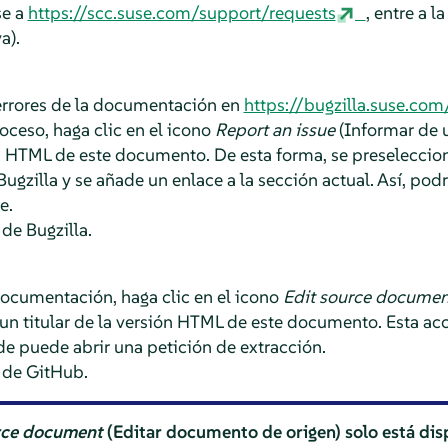
se a
https://scc.suse.com/support/requests
, entre a l
a).
errores de la documentación en
https://bugzilla.suse.com
roceso, haga clic en el icono
Report an issue
(Informar de 
ión HTML de este documento. De esta forma, se preseleccion
Bugzilla y se añade un enlace a la sección actual. Así, pod
e.
de Bugzilla.
documentación, haga clic en el icono
Edit source documen
 un titular de la versión HTML de este documento. Esta acc
e puede abrir una petición de extracción.
 de GitHub.
rce document
(Editar documento de origen) solo está dis