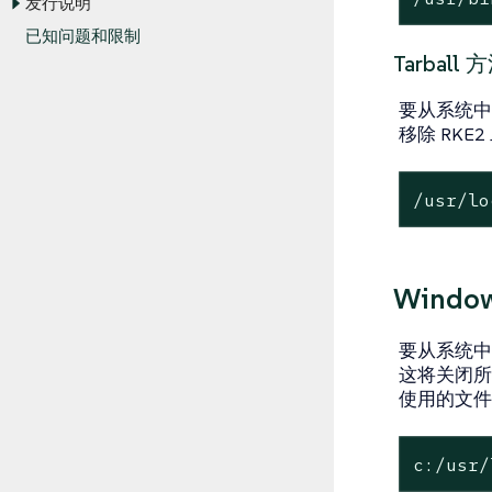
发行说明
已知问题和限制
Tarball 
要从系统中卸
移除 RKE
/usr/
lo
Windo
要从系统中卸载
这将关闭所有 
使用的文件
c:/usr/