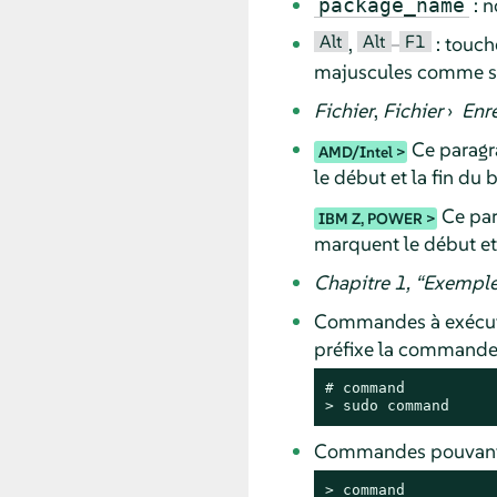
: n
package_name
Alt
Alt
F1
,
–
: touch
majuscules comme sur
Fichier
,
Fichier
›
Enre
Ce paragra
AMD/Intel
le début et la fin du 
Ce par
IBM Z, POWER
marquent le début et 
Chapitre 1,
“
Exemple
Commandes à exécute
préfixe la command
# 
command
> 
sudo
command
Commandes pouvant êt
> 
command