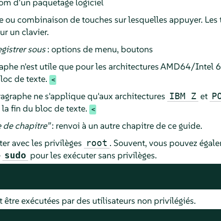
om d'un paquetage logiciel
e ou combinaison de touches sur lesquelles appuyer. Les 
 un clavier.
gistrer sous
: options de menu, boutons
phe n'est utile que pour les architectures AMD64/Intel 
bloc de texte.
agraphe ne s'applique qu'aux architectures
et
IBM Z
P
la fin du bloc de texte.
 de chapitre
”
: renvoi à un autre chapitre de ce guide.
r avec les privilèges
. Souvent, vous pouvez égale
root
e
pour les exécuter sans privilèges.
sudo
re exécutées par des utilisateurs non privilégiés.