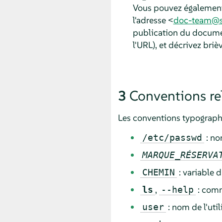
Vous pouvez également
l'adresse <
doc-team@s
publication du documen
l'URL), et décrivez bri
3
Conventions re
Les conventions typographi
: no
/etc/passwd
MARQUE_RÉSERVA
: variable 
CHEMIN
,
: comm
ls
--help
: nom de l'uti
user