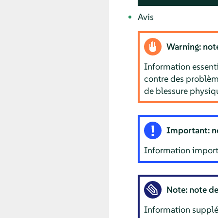
Avis
Warning: not
Information essent
contre des problème
de blessure physiq
Important: n
Information import
Note: note d
Information supplém