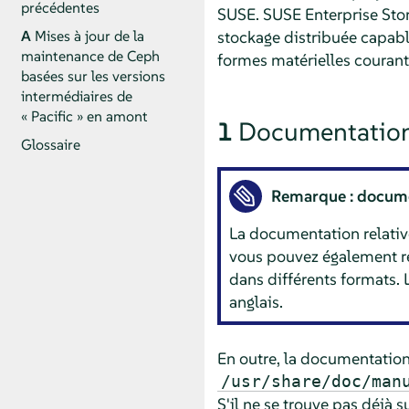
précédentes
SUSE. SUSE Enterprise Stor
stockage distribuée capable
A
Mises à jour de la
maintenance de Ceph
formes matérielles courant
basées sur les versions
intermédiaires de
« Pacific » en amont
1
Documentation
Glossaire
Remarque : documen
La documentation relativ
vous pouvez également re
dans différents formats. 
anglais.
En outre, la documentation
/usr/share/doc/man
S'il ne se trouve pas déjà s