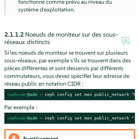
fonctionne comme prévu au niveau du
système d'exploitation.
2.1.1.2
Noeuds de moniteur sur des sous-
réseaux distincts
Si les noeuds de moniteur se trouvent sur plusieurs
sous-réseaux, par exemple s'ils se trouvent dans des
pièces différentes et sont desservis par différents
commutateurs, vous devez spécifier leur adresse de
réseau public en notation CIDR :
cephuser
@adm
 > 
ceph config set mon public_network "
MO
Par exemple :
cephuser
@adm
 > 
ceph config set mon public_network "19
Avertissement