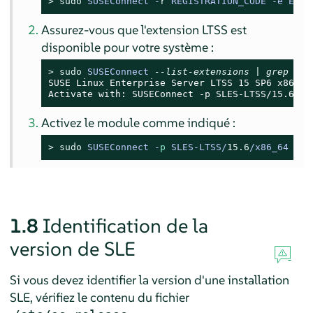
> 
sudo
SUSEConnect -
r
 REGISTRATION_CODE -e EMAI
Assurez-vous que l'extension LTSS est
disponible pour votre système :
> 
sudo
SUSEConnect 
--list-extensions | grep LTS
SUSE Linux Enterprise Server LTSS 
15 SP6
 x86_64

Activate with: SUSEConnect -p SLES-LTSS/15.6/x8
Activez le module comme indiqué :
> 
sudo
SUSEConnect -
p
 SLES-LTSS/
15.6
/x86_64 -
r
 
1.8
Identification de la
version de
SLE
Si vous devez identifier la version d'une installation
SLE
, vérifiez le contenu du fichier