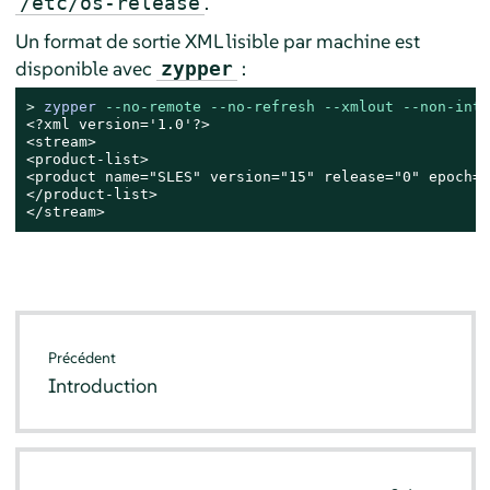
.
/etc/os-release
Un format de sortie XML lisible par machine est
disponible avec
:
zypper
> 
zypper 
--no-remote
--no-refresh
--xmlout
--non-inte
<?xml version='1.0'?>

<stream>

<product-list>

<product name="SLES" version="15" release="0" epoch="
</product-list>

</stream>
Précédent
Introduction