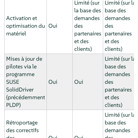
Limité (sur
Limité (sur la
la base des
base des
Activation et
demandes
demandes
optimisation du
Oui
des
des
matériel
partenaires
partenaires
et des
et des
clients)
clients)
Mises à jour de
Limité (sur la
pilotes via le
base des
programme
demandes
SUSE
Oui
Oui
des
SolidDriver
partenaires
(précédemment
et des
PLDP)
clients)
Limité (sur la
Rétroportage
base des
des correctifs
demandes
des
Oui
Oui
des