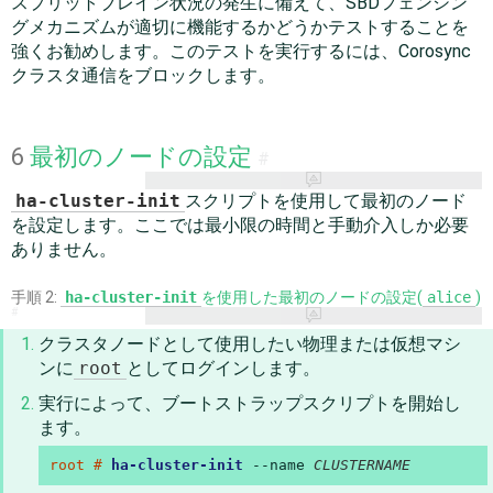
スプリットブレイン状況の発生に備えて、SBDフェンシン
グメカニズムが適切に機能するかどうかテストすることを
強くお勧めします。このテストを実行するには、Corosync
クラスタ通信をブロックします。
6
最初のノードの設定
#
ha-cluster-init
スクリプトを使用して最初のノード
を設定します。ここでは最小限の時間と手動介入しか必要
ありません。
手順 2:
ha-cluster-init
を使用した最初のノードの設定(
alice
)
#
クラスタノードとして使用したい物理または仮想マシ
ンに
root
としてログインします。
実行によって、ブートストラップスクリプトを開始し
ます。
root # 
ha-cluster-init
 --name 
CLUSTERNAME