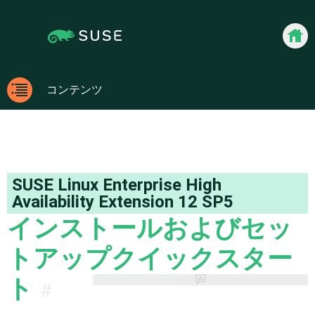
Jump
Jump to
to
page
content
navigation:
previous
docum
page
[access
コンテンツ
key
コン
p]/next
テン
page
ツ
[access
key n]
SUSE Linux Enterprise High
Availability Extension
12 SP5
インストールおよびセッ
トアップクイックスター
ト
#