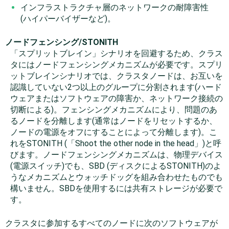
インフラストラクチャ層のネットワークの耐障害性
(ハイパーバイザーなど)。
ノードフェンシング/STONITH
「
スプリットブレイン
」
シナリオを回避するため、クラス
タにはノードフェンシングメカニズムが必要です。スプリ
ットブレインシナリオでは、クラスタノードは、お互いを
認識していない2つ以上のグループに分割されます(ハード
ウェアまたはソフトウェアの障害か、ネットワーク接続の
切断による)。フェンシングメカニズムにより、問題のあ
るノードを分離します(通常はノードをリセットするか、
ノードの電源をオフにすることによって分離します)。こ
れをSTONITH (
「
Shoot the other node in the head
」
)と呼
びます。ノードフェンシングメカニズムは、物理デバイス
(電源スイッチ)でも、SBD (ディスクによるSTONITH)のよ
うなメカニズムとウォッチドッグを組み合わせたものでも
構いません。SBDを使用するには共有ストレージが必要で
す。
クラスタに参加するすべてのノードに次のソフトウェアが