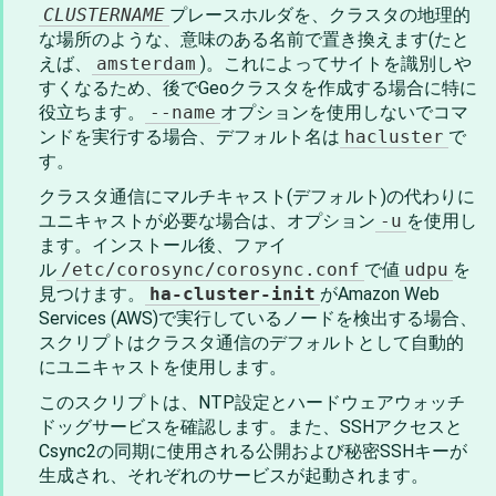
CLUSTERNAME
プレースホルダを、クラスタの地理的
な場所のような、意味のある名前で置き換えます(たと
えば、
amsterdam
)。これによってサイトを識別しや
すくなるため、後でGeoクラスタを作成する場合に特に
役立ちます。
--name
オプションを使用しないでコマ
ンドを実行する場合、デフォルト名は
hacluster
で
す。
クラスタ通信にマルチキャスト(デフォルト)の代わりに
ユニキャストが必要な場合は、オプション
-u
を使用し
ます。インストール後、ファイ
ル
/etc/corosync/corosync.conf
で値
udpu
を
見つけます。
ha-cluster-init
がAmazon Web
Services (AWS)で実行しているノードを検出する場合、
スクリプトはクラスタ通信のデフォルトとして自動的
にユニキャストを使用します。
このスクリプトは、NTP設定とハードウェアウォッチ
ドッグサービスを確認します。また、SSHアクセスと
Csync2の同期に使用される公開および秘密SSHキーが
生成され、それぞれのサービスが起動されます。