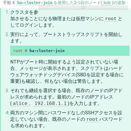
手順 4:
ha-cluster-join
を使用した2つ目のノード(
bob
)の追加
#
クラスタを参
加させることになる物理または仮想マシンに
root
と
してログインします。
実行によって、ブートストラップスクリプトを開始し
ます。
root # 
ha-cluster-join
NTPがブート時に開始するよう設定されていない場
合、メッセージが表示されます。スクリプトはハード
ウェアウォッチドッグデバイス(SBDを設定する場合に
重要)も確認し、何もない場合は警告します。
それでも継続を選択する場合、既存のノードのIPアド
レスが求められます。最初のノードのIPアドレス
(
alice
、
192.168.1.1
)を入力します。
両方のマシン間にパスワードなしのSSHアクセスを設
定していない場合、既存のノードの
root
パスワード
も求められます。