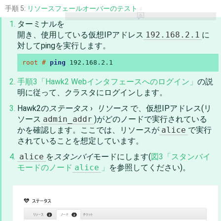
手順 5:
リソースフェールオーバーのテスト
#
ターミナルを
開き、使用している仮想IPアドレス
192.168.2.1
に
対してpingを実行します。
root # 
ping
 192.168.2.1
手順3「Hawk2 Webインタフェースへのログイン」
の説
明に従って、クラスタにログインします。
Hawk2の
ステータス
›
リソース
で、仮想IPアドレス(リ
ソース
admin_addr
)がどのノードで実行されている
かを確認します。ここでは、リソースが
alice
で実行
されていることを想定しています。
alice
を
スタンバイ
モードにします(
図3「スタンバイ
モードのノード
alice
」
を参照してください)。