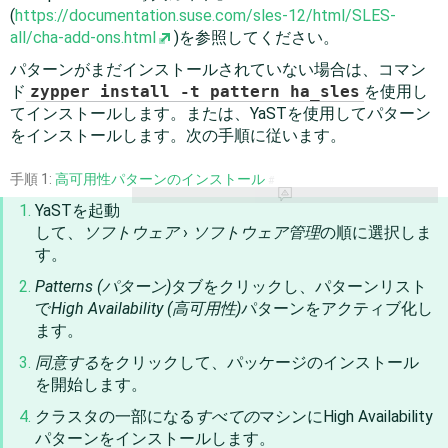
(
https://documentation.suse.com/sles-12/html/SLES-
all/cha-add-ons.html
)を参照してください。
パターンがまだインストールされていない場合は、コマン
ド
zypper install -t pattern ha_sles
を使用し
てインストールします。または、YaSTを使用してパターン
をインストールします。次の手順に従います。
手順 1:
高可用性パターンのインストール
#
YaSTを起動
して、
ソフトウェア
›
ソフトウェア管理
の順に選択しま
す。
Patterns (パターン)
タブをクリックし、パターンリスト
で
High Availability (高可用性)
パターンをアクティブ化し
ます。
同意する
をクリックして、パッケージのインストール
を開始します。
クラスタの一部になる
すべての
マシンにHigh Availability
パターンをインストールします。