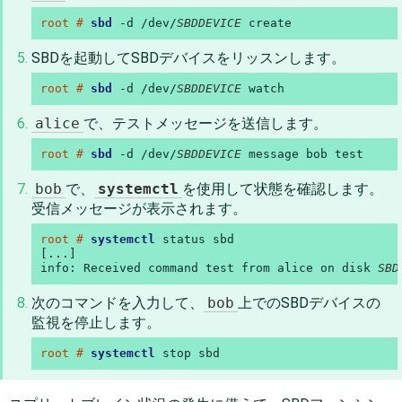
root # 
sbd
 -d /dev/
SBDDEVICE
 create
SBDを起動してSBDデバイスをリッスンします。
root # 
sbd
 -d /dev/
SBDDEVICE
 watch
alice
で、テストメッセージを送信します。
root # 
sbd
 -d /dev/
SBDDEVICE
 message bob test
bob
で、
systemctl
を使用して状態を確認します。
受信メッセージが表示されます。
root # 
systemctl
 status sbd

[...]

info: Received command test from alice on disk 
SBD
次のコマンドを入力して、
bob
上でのSBDデバイスの
監視を停止します。
root # 
systemctl
 stop sbd