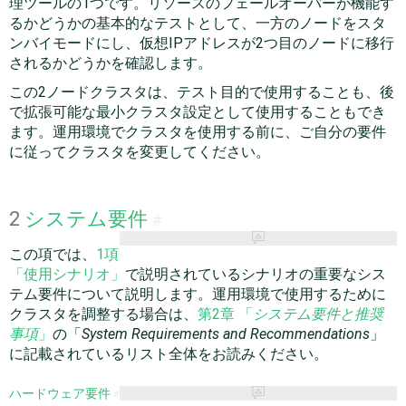
理ツールの1つです。リソースのフェールオーバーが機能す
るかどうかの基本的なテストとして、一方のノードをスタ
ンバイモードにし、仮想IPアドレスが2つ目のノードに移行
されるかどうかを確認します。
この2ノードクラスタは、テスト目的で使用することも、後
で拡張可能な最小クラスタ設定として使用することもでき
ます。運用環境でクラスタを使用する前に、ご自分の要件
に従ってクラスタを変更してください。
2
システム要件
#
この項では、
1項
「使用シナリオ」
で説明されているシナリオの重要なシス
テム要件について説明します。運用環境で使用するために
クラスタを調整する場合は、
第2章 「
システム要件と推奨
事項
」
の「
System Requirements and Recommendations
」
に記載されているリスト全体をお読みください。
ハードウェア要件
#