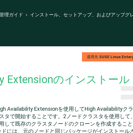
トアップ、およびアップグレード
›
High Availability Extensionのインストール
管理ガイド
›
インストール、セットアップ、およびアップグ
suse.com
nux Enterprise High Availability Extensionのドキュメント
適用先
SUSE Linux Enterp
bility Extensionのインストール
gh Availability Extension
を使用してHigh Availabil
ラスタで開始することです。2ノードクラスタを使用して
Tを使用して既存のクラスタノードのクローンを作成するこ
ードには、元のノードと同じパッケージがインストール