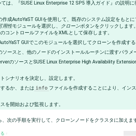
USE Linux Enterprise 12 SP5 導入ガイド
』の説明に
イルの作成AutoYaST GUIを使用して、既存のシステム設定を
可用性
モジュールを選択し、
クローン
ボタンをクリックします
のコントロールファイルをXMLとして保存します。
AutoYaST GUIでこのモジュールを選択してクローンを作成
ァイルのソースと、他のノードのインストールルーチンに渡すパラ
e Serverのソースと
SUSE Linux Enterprise High Availability Extensio
ートシナリオを決定し、設定します。
加するか、または
info
ファイルを作成することにより、イン
セスを開始および監視します。
ら、次の手順を実行して、クローンノードをクラスタに加えま
する
#