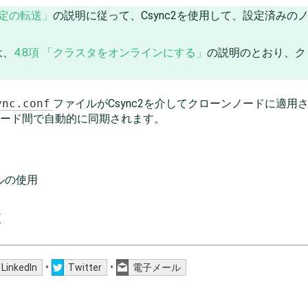
設定の転送」
の説明に従って、Csync2を使用して、設定済み
は、
4.8項 「クラスタをオンラインにする」
の説明のとおり、クロ
ync.conf
ファイルがCsync2を介してクローンノードに適
ノード間で自動的に同期されます。
ルの使用
項
•
•
LinkedIn
Twitter
電子メール