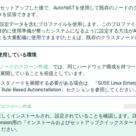
セットアップした後で、AutoYaSTを使用して既存のノード
タを拡張できます。
および設定データを含むプロファイルを使用します。このプロファ
的に使用準備が整ったシステムになるように設定する方法がAut
よる大量配備に使用できます(たとえば、既存のクラスタノード
を使用している環境
ラスタノードのクローン作成」
では、同じハードウェア構成を持つ一
を展開していることを前提としています。
ードを展開する必要がある場合は、『SUSE Linux Enterpr
Rule-Based Autoinstallation」セクション
を参照してください
ードのクローン作成
#
正しくインストールされ、設定されていることを確認します。
ension
用の『インストールおよびセットアップクイックスター
ください。