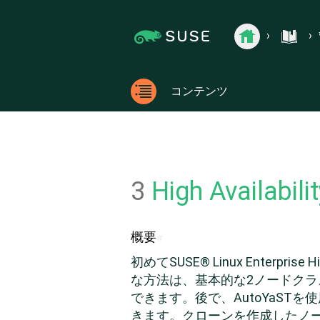
Jump
Jump to
›
›
管理ガイド
›
インストール、セッ
to
page
documentation.suse.com
SUSE
›
›
Linux
content
navigation:
Enterprise
previous
documentation.
SUSE Li
High
page
Availability
Extension
[access
コンテンツ
の
key
ド
コン
p]/next
キ
テン
ュ
page
メ
ツ
[access
ン
ト
key n]
3
High Availa
概要
#
初めて
SUSE® Linux Enterprise Hi
な方法は、基本的な2ノードク
できます。後で、AutoYaS
きます。クローンを作成したノ