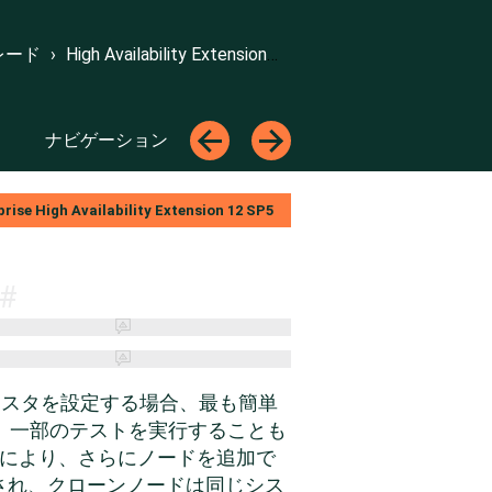
トップへ
←
→
レード
›
High Availability Extensionのインストール
ナビゲーション
←
→
rise High Availability Extension
12 SP5
#
ityクラスタを設定する場合、最も簡単
、一部のテストを実行することも
とにより、さらにノードを追加で
され、クローンノードは同じシス