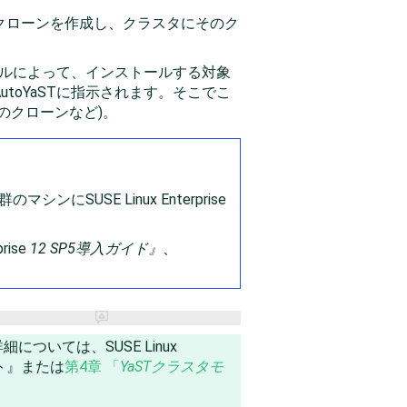
のクローンを作成し、クラスタにそのク
イルによって、インストールする対象
oYaSTに指示されます。そこでこ
のクローンなど)。
群のマシンに
SUSE Linux Enterprise
ise
12 SP5
導入ガイド』
、
。
詳細については、
SUSE Linux
ト』または
第4章 「
YaSTクラスタモ