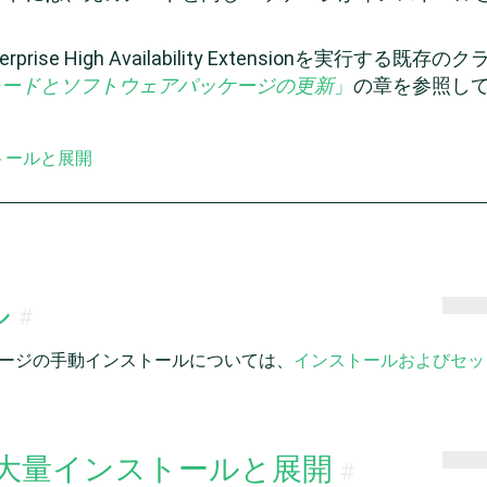
。
rprise High Availability Extension
を実行する既存のク
レードとソフトウェアパッケージの更新
」
の章を参照し
ストールと展開
ル
#
ion用のパッケージの手動インストールについては、
インストールおよびセッ
よる大量インストールと展開
#