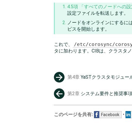
4.5項 「すべてのノードへの
設定ファイルを転送します。
ノードをオンラインにするに
ビスを開始します。
これで、
/etc/corosync/coros
タに加わります。CIBは、クラスタ
第4章
YaSTクラスタモジュー
→
第2章
システム要件と推奨事
←
このページを共有:
•
Facebook