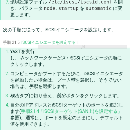
環境設定ファイル
/etc/iscsi/iscsid.conf
を開
き、パラメータ
node.startup
を
automatic
に変
更します。
次の手順に従って、iSCSIイニシエータを設定します。
手順 21.5:
ISCSIイニシエータを設定する
#
YaSTを実行
し、
ネットワークサービス
›
iSCSIイニシエータ
の順に
クリックします。
コンピュータがブートするたびに、iSCSIイニシエータ
を起動したい場合は、
ブート時
を選択し、そうでない
場合は、
手動
を選択します。
検出
タブに切り替え、
検出
ボタンをクリックします。
自分のIPアドレスとiSCSIターゲットのポートを追加し
ます(
手順21.4「iSCSIターゲット(SAN上)を設定する」
参照)。通常は、ポートを既定のままにし、デフォルト
値を使用できます。