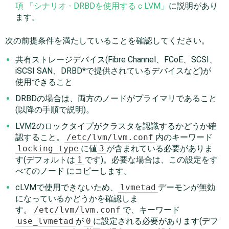
項 「シナリオ - DRBDを使用するｃLVM」
に説明があり
ます。
次の前提条件を満たしていることを確認してください。
共有ストレージデバイス(Fibre Channel、FCoE、SCSI、
iSCSI SAN、DRBD*で提供されているデバイスなど)が
使用できること
DRBDの場合は、両方のノードがプライマリであること
(以降の手順で説明)。
LVM2のロックタイプがクラスタを認識するかどうか確
認すること。
/etc/lvm/lvm.conf
内のキーワード
locking_type
に値
3
が含まれている必要がありま
す(デフォルトは
1
です)。必要な場合は、この設定をす
べてのノード にコピーします。
cLVMで使用できないため、
lvmetad
デーモンが無効
になっているかどうかを確認しま
す。
/etc/lvm/lvm.conf
で、キーワード
use_lvmetad
が
0
に設定される必要があります(デフ