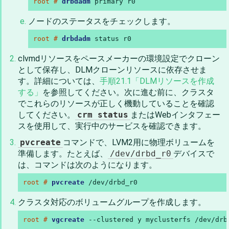
root # 
drbdadm
 primary r0
ノードのステータスをチェックします。
root # 
drbdadm
 status r0
clvmdリソースをペースメーカーの環境設定でクローン
として保存し、DLMクローンリソースに依存させま
す。詳細については、
手順21.1「DLMリソースを作成
する」
を参照してください。次に進む前に、クラスタ
でこれらのリソースが正しく機動していることを確認
してください。
crm status
またはWebインタフェー
スを使用して、実行中のサービスを確認できます。
pvcreate
コマンドで、LVM2用に物理ボリュームを
準備します。たとえば、
/dev/drbd_r0
デバイスで
は、コマンドは次のようになります。
root # 
pvcreate
 /dev/drbd_r0
クラスタ対応のボリュームグループを作成します。
root # 
vgcreate
 --clustered y myclusterfs /dev/drb