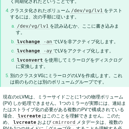
く同期化されたということです。
クラスタ化されたボリューム
/dev/vg/lv1
をテスト
するには、次の手順に従います。
/dev/vg/lv1
を読み込むか、ここに書き込みま
す。
lvchange
-an
でLVを非アクティブ化します。
lvchange
-ay
でLVをアクティブ化します。
lvconvert
を使用してミラーログをディスクログ
に変換します。
別のクラスタVGにミラーログのLVを作成します。これ
は前のものとは別のボリュームグループです。
現在のcLVMは、ミラーサイドごとに1つの物理ボリューム
(PV) しか処理できません。1つのミラーが実際には、連結ま
たはストライプ化の必要がある複数のPVで構成されている
場合、
lvcreate
はこのことを理解できません。このた
め、
lvcreate
および
cmirrord
メタデータは、複数の
PVを1つのサイドに
「
グループ化
」
することを理解する必