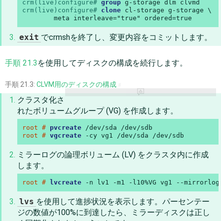
crm(live)configure# 
group
crm(live)configure# 
clone
 cl-storage g-storage \

        meta interleave="true" ordered=true
exit
でcrmshを終了し、変更内容をコミットします。
手順 21.3
を使用してディスクの構成を続行します。
手順 21.3:
CLVM用のディスクの構成
#
クラスタ化さ
れたボリュームグループ (VG) を作成します。
root # 
pvcreate
root # 
vgcreate
 -cy vg1 /dev/sda /dev/sdb
ミラーログの論理ボリューム (LV) をクラスタ内に作成
します。
root # 
lvcreate
 -n lv1 -m1 -l10%VG vg1 --mirrorlog
lvs
を使用して進捗状況を表示します。パーセンテー
ジの数値が100%に到達したら、ミラーディスクは正し