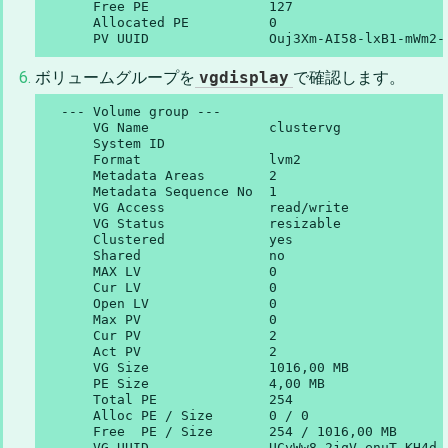
      Free PE               127

      Allocated PE          0

      PV UUID               Ouj3Xm-AI58-lxB1-mWm2-
ボリュームグループを
vgdisplay
で確認します。
  --- Volume group ---

      VG Name               clustervg

      System ID

      Format                lvm2

      Metadata Areas        2

      Metadata Sequence No  1

      VG Access             read/write

      VG Status             resizable

      Clustered             yes

      Shared                no

      MAX LV                0

      Cur LV                0

      Open LV               0

      Max PV                0

      Cur PV                2

      Act PV                2

      VG Size               1016,00 MB

      PE Size               4,00 MB

      Total PE              254

      Alloc PE / Size       0 / 0

      Free  PE / Size       254 / 1016,00 MB

      VG UUID               UCyWw8-2jqV-enuT-KH4d-