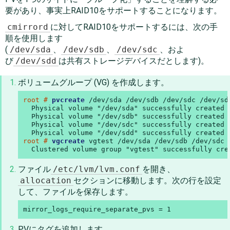
要があり、事実上RAID10をサポートすることになります。
cmirrord
に対してRAID10をサポートするには、次の手
順を使用します
(
/dev/sda
、
/dev/sdb
、
/dev/sdc
、およ
び
/dev/sdd
は共有ストレージデバイスだとします)。
ボリュームグループ (VG) を作成します。
root # 
pvcreate
 /dev/sda /dev/sdb /dev/sdc /dev/sdd
  Physical volume "/dev/sda" successfully created

  Physical volume "/dev/sdb" successfully created

  Physical volume "/dev/sdc" successfully created

root # 
vgcreate
 vgtest /dev/sda /dev/sdb /dev/sdc /
  Clustered volume group "vgtest" successfully cre
ファイル
/etc/lvm/lvm.conf
を開き、
allocation
セクションに移動します。次の行を設定
して、ファイルを保存します。
mirror_logs_require_separate_pvs = 1
PVにタグを追加します。