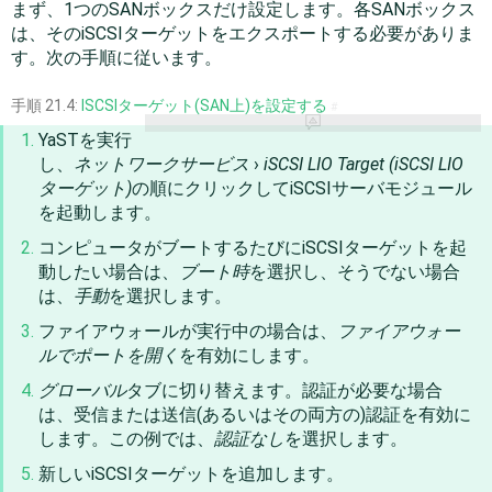
まず、1つのSANボックスだけ設定します。各SANボックス
は、そのiSCSIターゲットをエクスポートする必要がありま
す。次の手順に従います。
手順 21.4:
ISCSIターゲット(SAN上)を設定する
#
YaSTを実行
し、
ネットワークサービス
›
iSCSI LIO Target (iSCSI LIO
ターゲット)
の順にクリックしてiSCSIサーバモジュール
を起動します。
コンピュータがブートするたびにiSCSIターゲットを起
動したい場合は、
ブート時
を選択し、そうでない場合
は、
手動
を選択します。
ファイアウォールが実行中の場合は、
ファイアウォー
ルでポートを開く
を有効にします。
グローバル
タブに切り替えます。認証が必要な場合
は、受信または送信(あるいはその両方の)認証を有効に
します。この例では、
認証なし
を選択します。
新しいiSCSIターゲットを追加します。