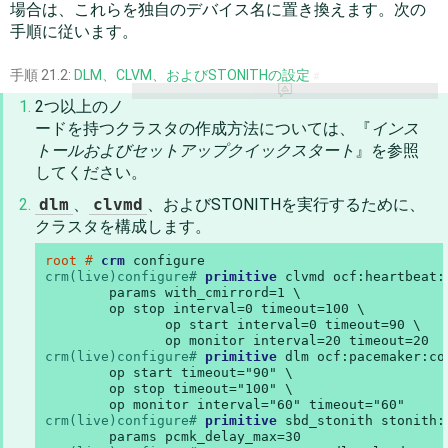
場合は、これらを独自のデバイス名に置き換えます。次の
手順に従います。
手順 21.2:
DLM、CLVM、およびSTONITHの設定
#
2つ以上のノ
ードを持つクラスタの作成方法については、『
インス
トールおよびセットアップクイックスタート
』を参照
してください。
dlm
、
clvmd
、およびSTONITHを実行するために、
クラスタを構成します。
root # 
crm
crm(live)configure# 
primitive
 clvmd ocf:heartbeat:c
        params with_cmirrord=1 \

        op stop interval=0 timeout=100 \

	       op start interval=0 timeout=90 \

crm(live)configure# 
primitive
 dlm ocf:pacemaker:con
        op start timeout="90" \

        op stop timeout="100" \

crm(live)configure# 
primitive
 sbd_stonith stonith: