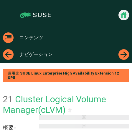
Jump
Jump to
to
page
content
navigation:
previous
docum
page
[access
コンテンツ
key
コン
p]/next
テン
ナビゲーション
page
ツ
[access
←
→
key n]
適用先
SUSE Linux Enterprise High Availability Extension
12
SP5
21
Cluster Logical Volume
Manager(cLVM)
#
概要
#