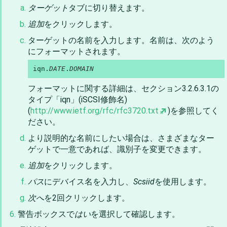
ターゲット
タブに切り替えます。
追加
をクリックします。
ターゲットの名前を入力します。名前は、次のよう
にフォーマットされます。
iqn.
DATE
.
DOMAIN
フォーマットに関する詳細は、セクション3.2.6.3.1の
タイプ「iqn」
(iSCSI修飾名)
(
http://www.ietf.org/rfc/rfc3720.txt
)を参照してく
ださい。
より説明的な名前にしたい場合は、さまざまなター
ゲットで一意であれば、識別子を変更できます。
追加
をクリックします。
パス
にデバイス名を入力し、
Scsiid
を使用します。
次へ
を2回クリックします。
警告ボックスで
はい
を選択して確認します。