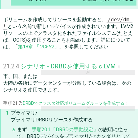
ボリュームを作成してリソースを起動すると、
/dev/dm-
*
という名前で新しいデバイスが作成されています。LVM2
リソースの上でクラスタ化されたファイルシステム(たとえ
ば、OCFS)を使用することをお勧めします。詳細について
は、「
第18章 「
OCFS2
」
」を参照してください。
21.2.4
シナリオ - DRBDを使用するｃLVM
#
市、国、または
大陸の各所にデータセンターが分散している場合は、次の
シナリオを使用できます。
手順 21.7:
DRBDでクラスタ対応ボリュームグループを作成する
#
プライマリ/
プライマリDRBDリソースを作成する
まず、
手順20.1「DRBDの手動設定」
の説明に従っ
て、DRBDデバイスをプライマリ/セカンダリとして