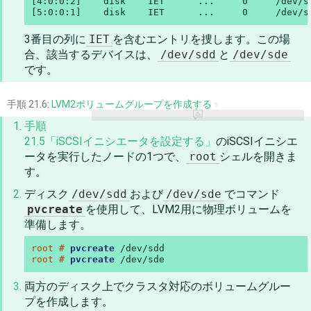
[4:0:0:2]    disk    IET      ...     0     /dev/sd
[5:0:0:1]    disk    IET      ...     0     /dev/s
3番目の列に
IET
を含むエントリを捜します。この場
合、該当するデバイスは、
/dev/sdd
と
/dev/sde
です。
手順 21.6:
LVM2ボリュームグループを作成する
#
手順
21.5「iSCSIイニシエータを設定する」
のiSCSIイニシエ
ータを実行したノードの1つで、
root
シェルを開きま
す。
ディスク
/dev/sdd
および
/dev/sde
でコマンド
pvcreate
を使用して、LVM2用に物理ボリュームを
準備します。
root # 
pvcreate
root # 
pvcreate
 /dev/sde
両方のディスク上でクラスタ対応のボリュームグルー
プを作成します。