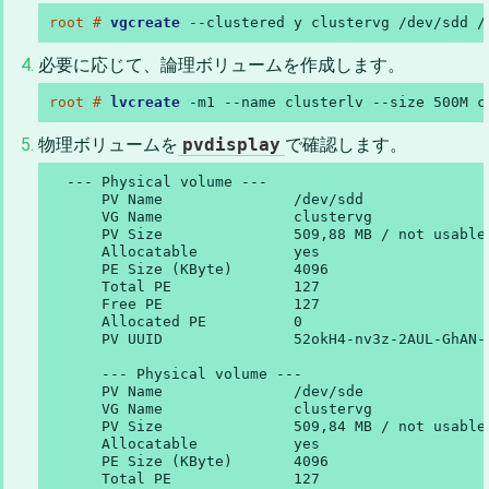
root # 
vgcreate
 --clustered y clustervg /dev/sdd /
必要に応じて、論理ボリュームを作成します。
root # 
lvcreate
 -m1 --name clusterlv --size 500M c
物理ボリュームを
pvdisplay
で確認します。
  --- Physical volume ---

      PV Name               /dev/sdd

      VG Name               clustervg

      PV Size               509,88 MB / not usable 
      Allocatable           yes

      PE Size (KByte)       4096

      Total PE              127

      Free PE               127

      Allocated PE          0

      PV UUID               52okH4-nv3z-2AUL-GhAN-8
      --- Physical volume ---

      PV Name               /dev/sde

      VG Name               clustervg

      PV Size               509,84 MB / not usable 
      Allocatable           yes

      PE Size (KByte)       4096

      Total PE              127
