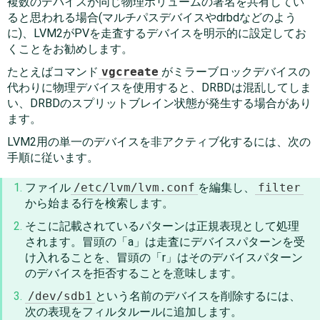
複数のデバイスが同じ物理ボリュームの署名を共有してい
ると思われる場合(マルチパスデバイスやdrbdなどのよう
に)、LVM2がPVを走査するデバイスを明示的に設定してお
くことをお勧めします。
たとえばコマンド
vgcreate
がミラーブロックデバイスの
代わりに物理デバイスを使用すると、DRBDは混乱してしま
い、DRBDのスプリットブレイン状態が発生する場合があり
ます。
LVM2用の単一のデバイスを非アクティブ化するには、次の
手順に従います。
ファイル
/etc/lvm/lvm.conf
を編集し、
filter
から始まる行を検索します。
そこに記載されているパターンは正規表現として処理
されます。冒頭の
「
a
」
は走査にデバイスパターンを受
け入れることを、冒頭の
「
r
」
はそのデバイスパターン
のデバイスを拒否することを意味します。
/dev/sdb1
という名前のデバイスを削除するには、
次の表現をフィルタルールに追加します。