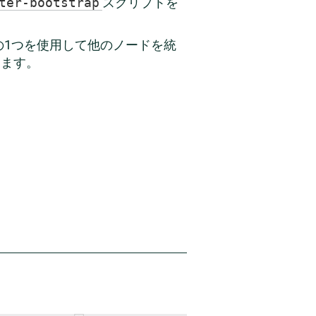
ter-bootstrap
スクリプトを
の1つを使用して他のノードを統
きます。