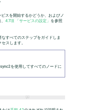
。
サービスを開始するかどうか、およびノ
は、
4.7項 「サービスの設定」
を参照
要なすべてのステップをガイドしま
クセスします。
ync2を使用してすべてのノードに
または
手順 4.2
のそれぞれで説明され