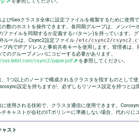
rg/
を参照してください。
よびGeoクラスタ全体に設定ファイルを複製するために使用でき
意の数のホストを操作できます。各同期グループは、メンバーホ
のファイルを同期するか定義するパターン)を持っています。
ルールは、Csync2設定ファイル
/etc/csync2/csync2.c
グループ内でIPアドレスと事前共有キーを使用します。管理者は
べてのグループメンバにコピーする必要があります。
//oss.linbit.com/csync2/paper.pdf
を参照してください。
は、1つ以上のノードで構成されるクラスタを指すものとして
orosync設定を持ちますが、必ずしもリソース設定を持つとは
に使用される技術で、クラスタ通信に使用できます。Corosy
ルチキャストが会社のITポリシーに準拠しない場合、代わりに
キャスト