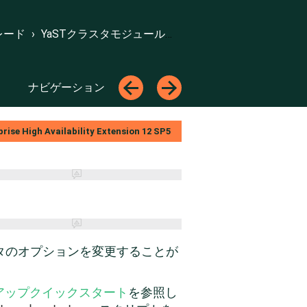
トップへ
←
→
レード
›
YaSTクラスタモジュールの使用
ナビゲーション
←
→
rise High Availability Extension
12 SP5
スタのオプションを変更することが
アップクイックスタート
を参照し