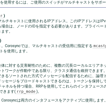
を使用するには、ご使用のスイッチがマルチキャストをサポー
dr
)
るマルチキャストに使用されるIPアドレス。このIPアドレスはIP
する場合は、ノードのIDを指定する必要があります。プライベ
きます。
)
Corosyncでは、マルチキャストの受信用に指定する
mcast
ートを使用します。
全体に対する災害耐性のために、複数の冗長ローカルエリアネ
トワークが作動中である限り、クラスタ通信を維持できます。Co
できるソートされた方式でメッセージを配信するために、論理
メッセージをブロードキャストできるのは、トークンを保持し
長通信チャネルを持つ場合、RRPを使用してこれらのインタフェー
できます(
rrp_mode
)。
Corosyncは両方のインタフェースをアクティブに使用しま