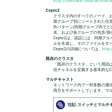
http://conntrack-tools.netfilter.o
Csync2
クラスタ内のすべてのノード、お
期グループ別にソートされた任
外パターン(同期グループ内でど
名、および各グループの包含/除外
Csync2は、認証には、同期
ルを生成し、そのファイルをす
Csync2の詳細については、
http:
既存のクラスタ
「
既存のクラスタ
」
という用語
信チャネルを定義する基本的なC
マルチキャスト
ネットワーク内で一対多数の通信
両方をサポートしています。マ
注記: スイッチとマルチ