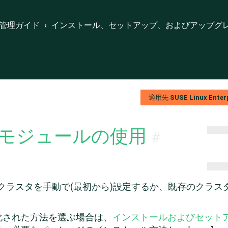
トアップ、およびアップグレード
›
YaSTクラスタモジュールの使用
管理ガイド
›
インストール、セットアップ、およびアップグ
suse.com
nux Enterprise High Availability Extensionのドキュメント
適用先
SUSE Linux Enterp
タモジュールの使用
#
、クラスタを手動で(最初から)設定するか、既存のクラ
化された方法を選ぶ場合は、
インストールおよびセット