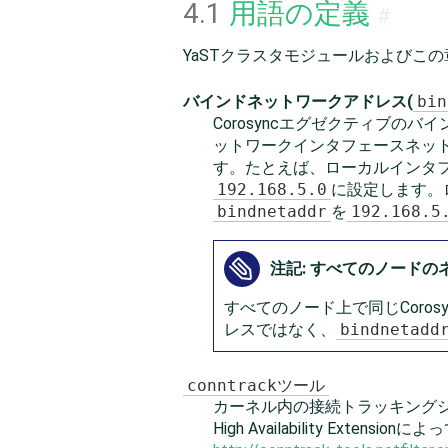
4.1
用語の定義
#
YaSTクラスタモジュールおよびこ
バインドネットワークアドレス(
bin
Corosyncエグゼクティブの
ットワークインタフェースネッ
す。たとえば、ローカルインタ
192.168.5.0
に設定します。
bindnetaddr
を
192.168.5
注記: すべてのノード
すべてのノード上で同じCor
レスではなく、
bindnetadd
conntrackツール
カーネル内の接続トラッキングシス
High Availability 