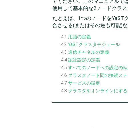
てください。このマニュアルで
使用して基本的な2ノードクラ
たとえば、1つのノードをYaS
合させる(またはその逆も可能)
4.1
用語の定義
4.2
YaSTクラスタモジュール
4.3
通信チャネルの定義
4.4
認証設定の定義
4.5
すべてのノードへの設定の転
4.6
クラスタノード間の接続ステ
4.7
サービスの設定
4.8
クラスタをオンラインにする