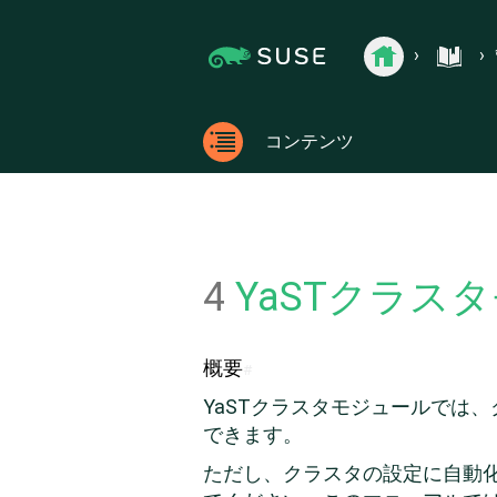
Jump
Jump to
›
›
管理ガイド
›
インストール、セッ
to
page
documentation.suse.com
SUSE
›
›
Linux
content
navigation:
Enterprise
previous
documentation.
SUSE Li
High
page
Availability
Extension
[access
コンテンツ
の
key
ド
コン
p]/next
キ
テン
ュ
page
メ
ツ
[access
ン
ト
key n]
4
YaSTクラス
概要
#
YaSTクラスタモジュールでは
できます。
ただし、クラスタの設定に自動