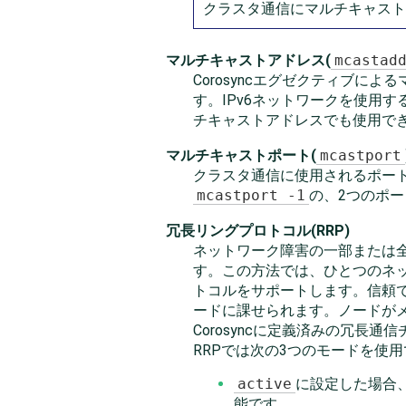
クラスタ通信にマルチキャスト
マルチキャストアドレス(
mcastad
Corosyncエグゼクティブによ
す。IPv6ネットワークを使用
チキャストアドレスでも使用で
マルチキャストポート(
mcastport
クラスタ通信に使用されるポート。
mcastport -1
の、2つのポ
冗長リングプロトコル(RRP)
ネットワーク障害の一部または
す。この方法では、ひとつのネッ
トコルをサポートします。信頼
ードに課せられます。ノードが
Corosyncに定義済みの冗
RRPでは次の3つのモードを使用
active
に設定した場合、
能です。