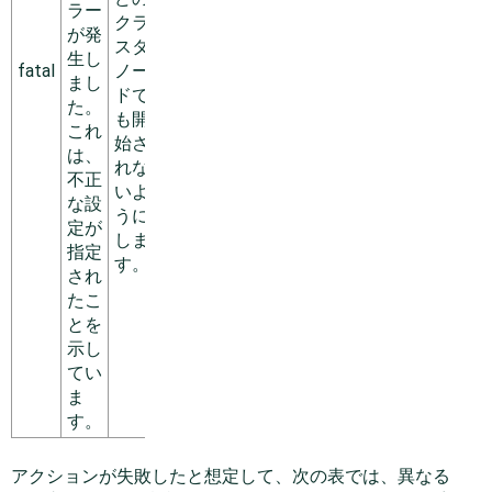
ラー
クラ
が発
スタ
生し
fatal
ノー
まし
ドで
た。
も開
これ
始さ
は、
れな
不正
いよ
な設
うに
定が
しま
指定
す。
され
たこ
とを
示し
てい
ま
す。
アクションが失敗したと想定して、次の表では、異なる