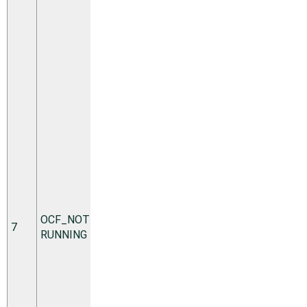
れていま
せん。ク
ラスタ
は、どの
アクショ
ンについ
てもこれ
を返すリ
ソースを
停止しよ
うとしま
せん。
このOCF
戻りコー
OCF_NOT_­
ドはリソ
7
N/A
RUNNING
ース回復
を必要す
ることも
必要とし
ないこと