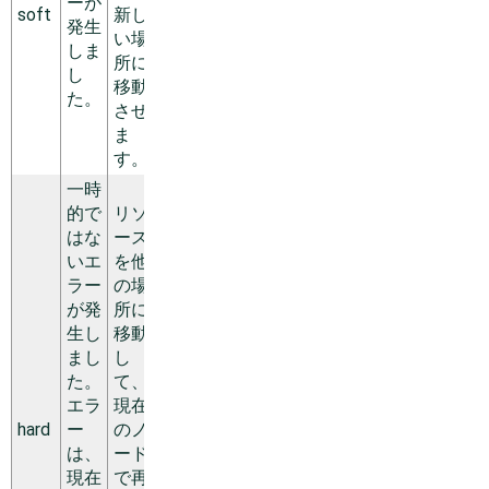
ーが
soft
新し
発生
い場
しま
所に
し
移動
た。
させ
ま
す。
一時
的で
リソ
はな
ース
いエ
を他
ラー
の場
が発
所に
生し
移動
まし
し
た。
て、
エラ
現在
hard
ー
のノ
は、
ード
現在
で再