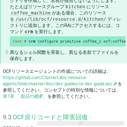
クトリを作成して、名前が競合しないようにします。
たとえばリソースグループ
kitchen
にリソース
coffee_machine
がある場合、このリソース
を
/usr/lib/ocf/resource.d/kitchen/
ディレ
クトリに追加します。このRAにアクセスするには、コ
マンド
crm
を実行します。
root # 
crm
 configure primitive coffee_1 ocf:coffee
異なるシェル関数を実装し、異なる名前でファイルを
保存します。
OCFリソースエージェントの作成についての詳細は、
https://github.com/ClusterLabs/resource-
agents/blob/master/doc/dev-guides/ra-dev-guide.asc
を
参照してください。コンセプトの特別な情報については、
第1章 「
製品の概要
」
を参照してください。
9.3
OCF戻りコードと障害回復
#