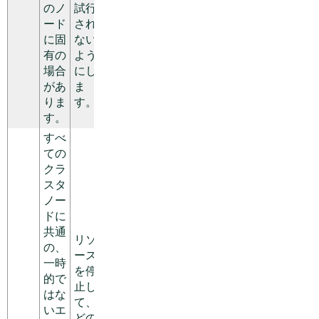
のノ
試行
ード
され
に固
ない
有の
よう
場合
にし
があ
ま
りま
す。
す。
すべ
ての
クラ
スタ
ノー
ドに
共通
リソ
の、
ース
一時
を停
的で
止し
はな
て、
いエ
どの