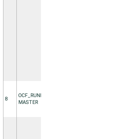
もありま
す。予期
されたリ
ソースの
状態に依
存しま
す。予期
されない
場合は、
soft
回
復を行い
ます。
リソース
はマスタ
OCF_RUNNING_­
8
モードで
soft
MASTER
実行して
います。
リソース
はマスタ
モードで