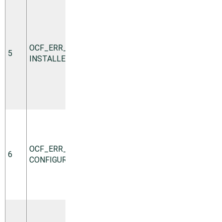
リソース
が必要と
するツー
ルがこの
OCF_ERR_­
コンピュ
5
hard
INSTALLED
ータにイ
ンストー
ルされて
いませ
ん。
リソース
の設定が
無効です
OCF_ERR_­
(たとえ
6
fatal
CONFIGURED
ば、必要
なパラメ
ータがな
いなど)。
リソース
が実行さ