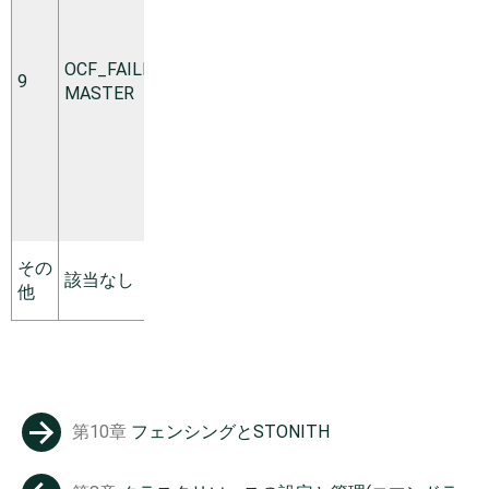
すが、失
敗しまし
た。リソ
OCF_FAILED_­
9
ースは降
soft
MASTER
格、停止
され、再
度開始さ
れます(昇
格されま
す)。
カスタム
その
該当なし
エラーコ
soft
他
ード。
第10章
フェンシングとSTONITH
→