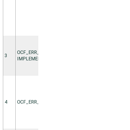
らない場
所/ツール
を参照し
ている場
合)。
要求され
たアクシ
OCF_­ERR_­UN­
ョンは実
3
hard
IMPLEMENTED
行されて
いませ
ん。
リソース
エージェ
ントに、
作業を完
4
OCF_ERR_PERM
hard
了できる
だけの権
限があり
ません。