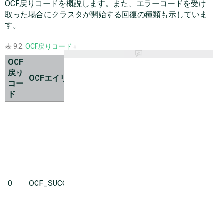
OCF戻りコードを概説します。また、エラーコードを受け
取った場合にクラスタが開始する回復の種類も示していま
す。
表 9.2:
OCF戻りコード
#
OCF
回復
戻り
OCFエイリアス
説明
の種
コー
類
ド
成功。コ
マンドは
正常に完
了しまし
た。これ
は、すべ
ての
0
OCF_SUCCESS
start、
soft
stop、
promote、
demoteコ