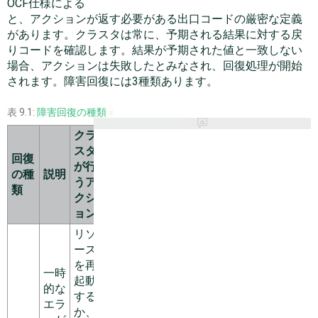
OCF仕様による
と、アクションが返す必要がある出口コードの厳密な定義
があります。クラスタは常に、予期される結果に対する戻
りコードを確認します。結果が予期された値と一致しない
場合、アクションは失敗したとみなされ、回復処理が開始
されます。障害回復には3種類あります。
表 9.1:
障害回復の種類
#
クラ
スタ
回復
が行
の種
説明
うア
類
クシ
ョン
リソ
ース
を再
一時
起動
的な
する
エラ
か、