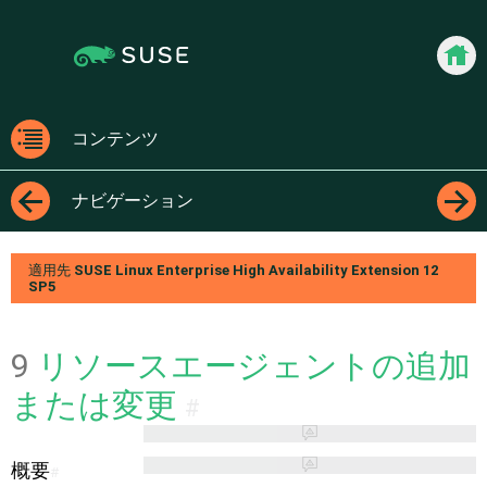
Jump
Jump to
to
page
content
navigation:
previous
docum
page
[access
コンテンツ
key
コン
p]/next
テン
ナビゲーション
page
ツ
[access
←
→
key n]
適用先
SUSE Linux Enterprise High Availability Extension
12
SP5
9
リソースエージェントの追加
または変更
#
概要
#