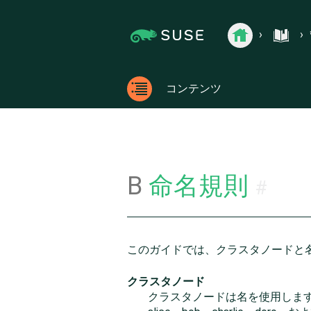
Jump
Jump to
›
›
管理ガイド
›
付録
›
命名規則
to
page
documentation.suse.com
SUSE
›
›
Linux
content
navigation:
Enterprise
previous
documentation.
SUSE Li
High
page
Availability
Extension
[access
コンテンツ
の
key
ド
コン
p]/next
キ
テン
ュ
page
メ
ツ
[access
ン
ト
key n]
B
命名規則
#
このガイドでは、クラスタノードと
クラスタノード
クラスタノードは名を使用します