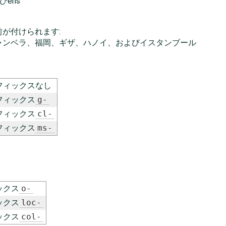
びeris
が付けられます:
ャンベラ、福岡、ギザ、ハノイ、およびイスタンブール
フィックスなし
フィックス
g-
フィックス
cl-
フィックス
ms-
ックス
o-
ックス
loc-
ックス
col-