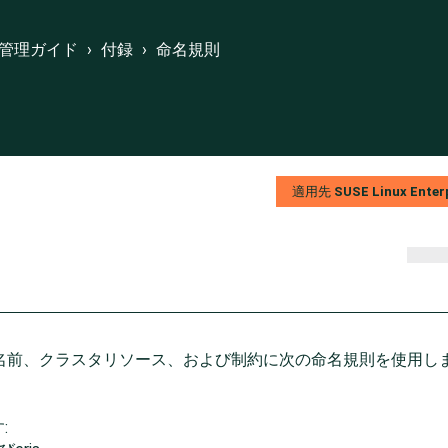
管理ガイド
›
付録
›
命名規則
suse.com
nux Enterprise High Availability Extensionのドキュメント
適用先
SUSE Linux Enterp
名前、クラスタリソース、および制約に次の命名規則を使用し
: