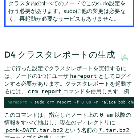
クラスタ内のすべてのノードでこのsudo設定を
行う必要があります。sudoに他の変更は必要な
く、再起動が必要なサービスもありません。
D4
クラスタレポートの生成
上で行った設定でクラスタレポートを実行するに
は、ノードの1つにユーザ
としてログイ
hareport
ンする必要があります。クラスタレポートを起動す
るには、
コマンドを使用します。例:
crm report
hareport > 
sudo
 crm report -f 0:00 -n 
"alice bob char
このコマンドは、指定したノード上の
以降の
0 am
情報をすべて抽出し、現在のディレクトリに
という名前の
pcmk-
DATE
.tar.bz2
*.tar.bz2
アーカイブを作成します。