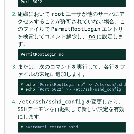
Port 5022
組織において
ユーザが他のサーバにア
root
クセスすることが許可されていない場合、こ
のファイルで
エントリ
PermitRootLogin
を検索してコメント解除し、
に設定しま
no
す。
PermitRootLogin no
または、次のコマンドを実行して、各行をフ
ァイルの末尾に追加します。
# 
echo
 “PermitRootLogin no” >> /etc/ssh/sshd_co
# 
echo
 “Port 5022” >> /etc/ssh/sshd_config
を変更したら、
/etc/ssh/sshd_config
SSHデーモンを再起動して新しい設定を有効
にします。
# 
systemctl restart sshd