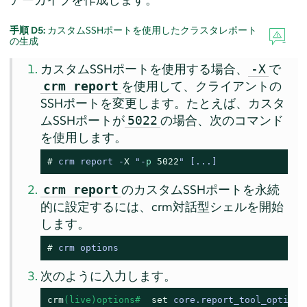
手順 D5:
カスタムSSHポートを使用したクラスタレポート
の生成
カスタムSSHポートを使用する場合、
で
-X
を使用して、クライアントの
crm report
SSHポートを変更します。たとえば、カスタ
ムSSHポートが
の場合、次のコマンド
5022
を使用します。
# 
crm report -
X
 "-
p
5022
" 
[...]
のカスタムSSHポートを永続
crm report
的に設定するには、crm対話型シェルを開始
します。
# 
crm options
次のように入力します。
crm
(live)options# 
set
 core.report_tool_options