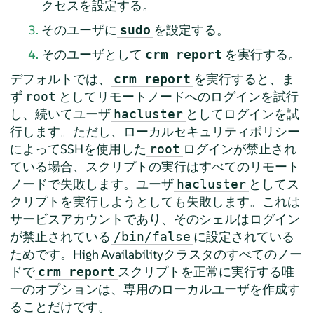
クセスを設定する。
そのユーザに
を設定する。
sudo
そのユーザとして
を実行する。
crm report
デフォルトでは、
を実行すると、ま
crm report
ず
としてリモートノードへのログインを試行
root
し、続いてユーザ
としてログインを試
hacluster
行します。ただし、ローカルセキュリティポリシー
によってSSHを使用した
ログインが禁止され
root
ている場合、スクリプトの実行はすべてのリモート
ノードで失敗します。ユーザ
としてス
hacluster
クリプトを実行しようとしても失敗します。これは
サービスアカウントであり、そのシェルはログイン
が禁止されている
に設定されている
/bin/false
ためです。High Availabilityクラスタのすべてのノー
ドで
スクリプトを正常に実行する唯
crm report
一のオプションは、専用のローカルユーザを作成す
ることだけです。