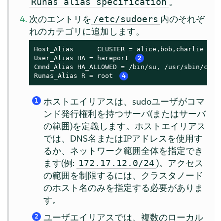
。
Runas alias specification
次のエントリを
内のそれぞ
/etc/sudoers
れのカテゴリに追加します。
Host_Alias	CLUSTER = alice,bob,charlie 
1
User_Alias HA = hareport 
2
Cmnd_Alias HA_ALLOWED = /bin/su, /usr/sbin/crm 
Runas_Alias R = root 
4
ホストエイリアスは、sudoユーザがコマ
1
ンド発行権利を持つサーバ(またはサーバ
の範囲)を定義します。ホストエイリアス
では、DNS名またはIPアドレスを使用す
るか、ネットワーク範囲全体を指定でき
ます(例:
)。アクセス
172.17.12.0/24
の範囲を制限するには、クラスタノード
のホスト名のみを指定する必要がありま
す。
ユーザエイリアスでは、複数のローカル
2