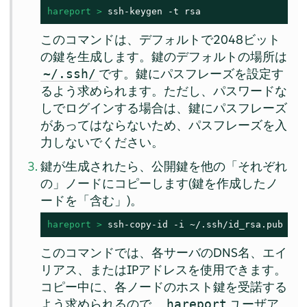
hareport > 
ssh-keygen -t rsa
このコマンドは、デフォルトで2048ビット
の鍵を生成します。鍵のデフォルトの場所は
です。鍵にパスフレーズを設定す
~/.ssh/
るよう求められます。ただし、パスワードな
しでログインする場合は、鍵にパスフレーズ
があってはならないため、パスフレーズを入
力しないでください。
鍵が生成されたら、公開鍵を他の「それぞれ
の」ノードにコピーします(鍵を作成したノ
ードを「含む」)。
hareport > 
ssh-copy-id -i ~/.ssh/id_rsa.pub 
HOS
このコマンドでは、各サーバのDNS名、エイ
リアス、またはIPアドレスを使用できます。
コピー中に、各ノードのホスト鍵を受諾する
よう求められるので、
ユーザア
hareport