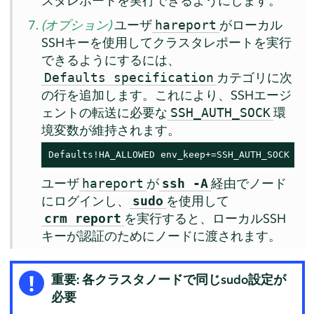
スタレポートを実行できるようにします。
(オプション)
ユーザ
がローカル
hareport
SSHキーを使用してクラスタレポートを実行
できるようにするには、
カテゴリに次
Defaults specification
の行を追加します。これにより、SSHエージ
ェントの転送に必要な
環
SSH_AUTH_SOCK
境変数が維持されます。
Defaults!HA_ALLOWED env_keep+=SSH_AUTH_SOCK
ユーザ
が
経由でノード
hareport
ssh -A
にログインし、
を使用して
sudo
を実行すると、ローカルSSH
crm report
キーが認証のためにノードに渡されます。
重要: 各クラスタノードで同じsudo設定が
必要