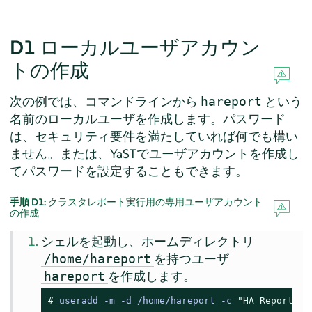
D1
ローカルユーザアカウン
トの作成
次の例では、コマンドラインから
という
hareport
名前のローカルユーザを作成します。パスワード
は、セキュリティ要件を満たしていれば何でも構い
ません。または、YaSTでユーザアカウントを作成し
てパスワードを設定することもできます。
手順 D1:
クラスタレポート実行用の専用ユーザアカウント
の作成
シェルを起動し、ホームディレクトリ
を持つユーザ
/home/hareport
を作成します。
hareport
# 
useradd -m -d /home/hareport -c 
"HA Report"
 h