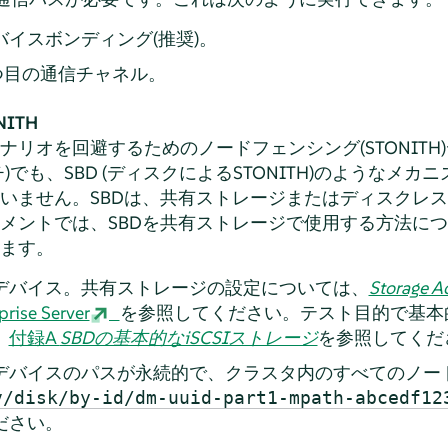
イスボンディング(推奨)。
の2つ目の通信チャネル。
ITH
ナリオを回避するためのノードフェンシング(STONITH
)でも、SBD (ディスクによるSTONITH)のようなメ
いません。SBDは、共有ストレージまたはディスクレ
メントでは、SBDを共有ストレージで使用する方法に
ます。
デバイス。共有ストレージの設定については、
Storage A
prise Server
を参照してください。テスト目的で基本
、
付録A
SBDの基本的なiSCSIストレージ
を参照してくだ
デバイスのパスが永続的で、クラスタ内のすべてのノー
v/disk/by-id/dm-uuid-part1-mpath-abcedf12
ださい。