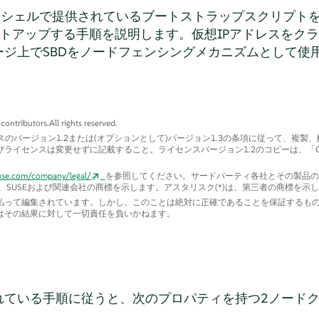
mシェルで提供されているブートストラップスクリプト
トアップする手順を説明します。仮想IPアドレスをク
ージ上でSBDをノードフェンシングメカニズムとして使
tributors.All rights reserved.
スのバージョン1.2または(オプションとして)バージョン1.3の条項に従って、複製
ライセンスは変更せずに記載すること。ライセンスバージョン1.2のコピーは、
「
use.com/company/legal/
を参照してください。サードパーティ各社とその製品の
は、SUSEおよび関連会社の商標を示します。アスタリスク(*)は、第三者の商標を示
って編集されています。しかし、このことは絶対に正確であることを保証するものでは
はその結果に対して一切責任を負いかねます。
れている手順に従うと、次のプロパティを持つ2ノード