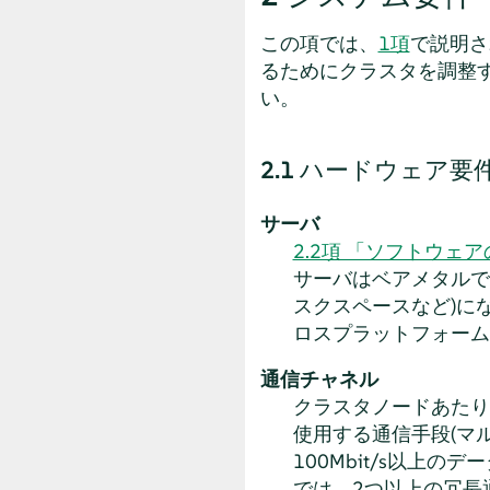
この項では、
1項
で説明さ
るためにクラスタを調整
い。
2.1
ハードウェア要
サーバ
2.2項 「ソフトウェ
サーバはベアメタルで
スクスペースなど)に
ロスプラットフォーム
通信チャネル
クラスタノードあたり
使用する通信手段(マ
100Mbit/s以
では、2つ以上の冗長