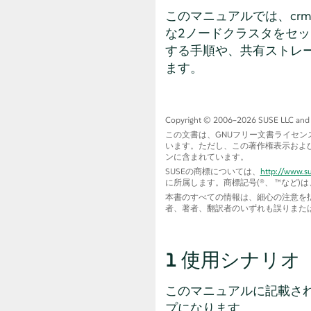
このマニュアルでは、cr
な2ノードクラスタをセッ
する手順や、共有ストレ
ます。
Copyright © 2006–2026 SUSE LLC and con
この文書は、GNUフリー文書ライセン
います。ただし、この著作権表示および
ンに含まれています。
SUSEの商標については、
http://www.s
に所属します。商標記号(®、 ™など)
本書のすべての情報は、細心の注意を払
者、著者、翻訳者のいずれも誤りまた
1
使用シナリオ
このマニュアルに記載さ
プになります。