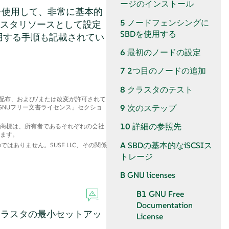
ージのインストール
を使用して、非常に基本的
5
ノードフェンシングに
ラスタリソースとして設定
SBDを使用する
用する手順も記載されてい
6
最初のノードの設定
7
2つ目のノードの追加
8
クラスタのテスト
、配布、および/または改変が許可されて
9
次のステップ
GNUフリー文書ライセンス
」
セクショ
10
詳細の参照先
商標は、所有者であるそれぞれの会社
します。
A
SBDの基本的なiSCSIス
ありません。SUSE LLC、その関係
トレージ
B
GNU licenses
B1
GNU Free
Documentation
クラスタの最小セットアッ
License