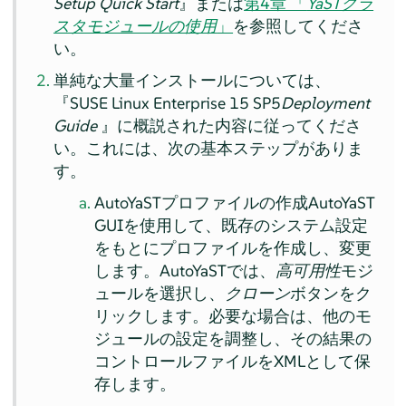
Setup Quick Start
』または
第4章 「
YaSTクラ
スタモジュールの使用
」
を参照してくださ
い。
単純な大量インストールについては、
『SUSE Linux Enterprise 15 SP5
Deployment
Guide
』に概説された内容に従ってくださ
い。これには、次の基本ステップがありま
す。
AutoYaSTプロファイルの作成AutoYaST
GUIを使用して、既存のシステム設定
をもとにプロファイルを作成し、変更
します。AutoYaSTでは、
高可用性
モジ
ュールを選択し、
クローン
ボタンをク
リックします。必要な場合は、他のモ
ジュールの設定を調整し、その結果の
コントロールファイルをXMLとして保
存します。