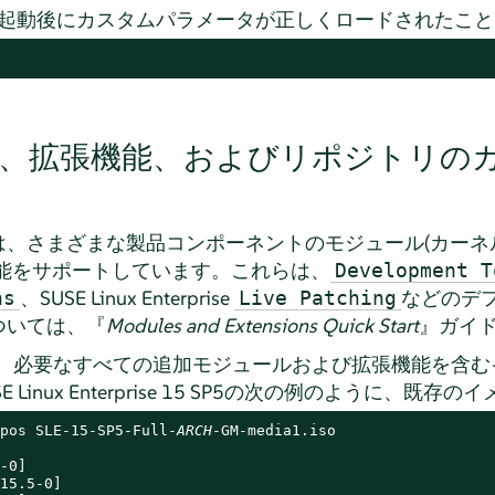
起動後にカスタムパラメータが正しくロードされたこと
、拡張機能、およびリポジトリの
rprise 15は、さまざまな製品コンポーネントのモジュール
機能をサポートしています。これらは、
Development T
、SUSE Linux Enterprise
などのデ
ns
Live Patching
ついては、『
Modules and Extensions Quick Start
』ガイ
、必要なすべての追加モジュールおよび拡張機能を含む
ux Enterprise
15 SP5
の次の例のように、既存のイ
pos SLE-15-SP5-Full-
ARCH
-GM-media1.iso

-0]

15.5-0]
