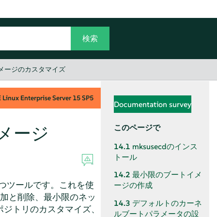
イメージのカスタマイズ
Linux Enterprise Server
15 SP5
Documentation survey
イメージ
このページで
14.1
mksusecdのインス
トール
14.2
最小限のブートイメ
つツールです。これを使
ージの作成
ルの追加と削除、最小限のネッ
14.3
デフォルトのカーネ
ポジトリのカスタマイズ、
ルブートパラメータの設