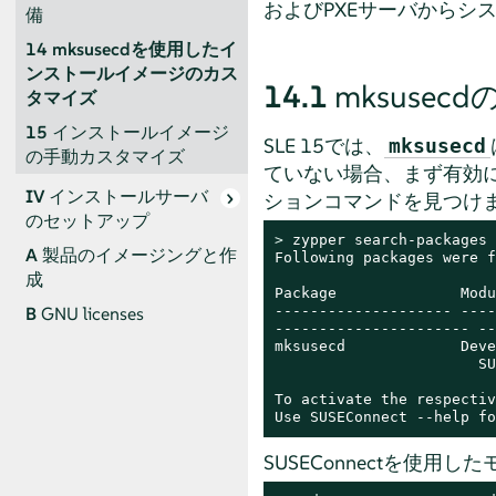
およびPXEサーバからシ
備
14
mksusecdを使用したイ
ンストールイメージのカス
14.1
mksuse
タマイズ
15
インストールイメージ
SLE 15では、
mksusecd
の手動カスタマイズ
ていない場合、まず有効
IV
インストールサーバ
ションコマンドを見つけ
のセットアップ
> 
zypper search-packages 
A
製品のイメージングと作
Following packages were f
成
Package              Modu
-------------------- ----
B
GNU licenses
---------------------- --
mksusecd             Deve
                       SU
To activate the respectiv
Use SUSEConnect --help fo
SUSEConnectを使用