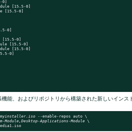
-0]

dule [15.5-0]

e [15.5-0]

.5-0]

 [15.5-0]

ule [15.5-0]

dule [15.5-0]

5.5-0]

張機能、およびリポジトリから構築された新しいインス
myinstaller.iso
 --enable-repos auto \

m-Module,Desktop-Applications-Module
 \

edia1.iso