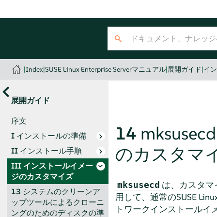
|
Index
|
SUSE Linux Enterprise Serverマニュアル
|
展開ガイド
|
イ
展開ガイド
序文
14
mksus
I
インストールの準備
のカスタマ
II
インストール手順
III
インストールイメー
ジのカスタマイズ
は、カスタマ
mksusecd
13
システムのクリーンア
用して、通常のSUSE Li
ップツールによるクローニ
トワークインストールイ
ングのためのディスクの準