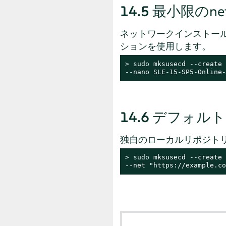
14.5
最小限のneti
ネットワークインストー
ションを使用します。
> 
sudo
 mksusecd --create 
--nano SLE-15-SP5-Online-
14.6
デフォルト
独自のローカルリポジト
> 
sudo
 mksusecd --create 
--net "https://example.co