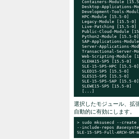
  Containers-Module [15.5
  Desktop-Applications-Mo
  Development-Tools-Modul
  HPC-Module [15.5-0]

  Legacy-Module [15.5-0]

  Live-Patching [15.5-0]

  Public-Cloud-Module [15
  Python2-Module [15.5-0]

  SAP-Applications-Module
  Server-Applications-Mod
  Transactional-Server-Mo
  Web-Scripting-Module [1
  SLEHA15-SP5 [15.5-0]

  SLE-15-SP5-HPC [15.5-0]

  SLED15-SP5 [15.5-0]

  SLES15-SP5 [15.5-0]

  SLE-15-SP5-SAP [15.5-0]

  SLEWE15-SP5 [15.5-0]

  [...]
選択したモジュール、拡
自動的に有効にします。
> 
sudo
 mksusecd --create 
--include-repos 
Basesyste
SLE-15-SP5-Full-
ARCH
-GM-m