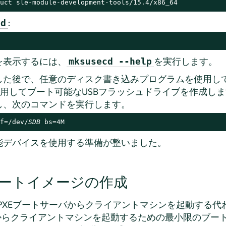
uct sle-module-development-tools/15.4/x86_64
:
cd
を表示するには、
を実行します。
mksusecd --help
た後で、任意のディスク書き込みプログラムを使用してC
用してブート可能なUSBフラッシュドライブを作成し
し、次のコマンドを実行します。
f=/dev/
SDB
 bs=4M
能デバイスを使用する準備が整いました。
ートイメージの作成
PXEブートサーバからクライアントマシンを起動する代わ
ブからクライアントマシンを起動するための最小限のブー