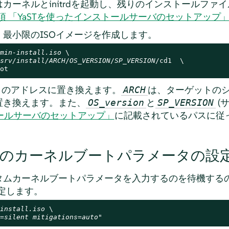
カーネルとinitrdを起動し、残りのインストールファイ
.1項 「YaSTを使ったインストールサーバのセットアップ
最小限のISOイメージを作成します。
min-install.iso
 \

srv/install/
ARCH
/
OS_VERSION
/
SP_VERSION
/cd1  \

ot
自のアドレスに置き換えます。
は、ターゲットの
ARCH
置き換えます。また、
と
(
OS_version
SP_VERSION
トールサーバのセットアップ」
に記載されているパスに従
のカーネルブートパラメータの設
タムカーネルブートパラメータを入力するのを待機する
定します。
install.iso
 \

=silent mitigations=auto
"