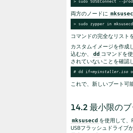
> 
sudo
 SUSEConnect --prod
両方のノードに
mksuse
> 
sudo
 zypper in mksusecd
コマンドの完全なリスト
カスタムイメージを作成し
込むか、
コマンドを使
dd
されていないことを確認
# 
dd
 if=
myinstaller.iso
 o
これで、新しいブート可
14.2
最小限のブ
を使用して、
mksusecd
USBフラッシュドライ