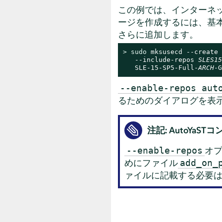
この例では、インターネ
ージを作成するには、基本製品のリ
さらに追加します。
> 
sudo
 mksusecd --create 
   --include-repos 
SLES15
   SLE-15-SP5-Full-
ARCH
-G
--enable-repos aut
るためのダイアログを表
注記: AutoYaS
オ
--enable-repos
めにファイル
add_on_
ァイルに記載する必要