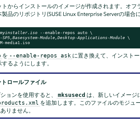
ットからインストールのイメージが作成されます。オフ
ポジトリ(SUSE Linux Enterprise Serverの場合
myinstaller.iso
 --enable-repos auto \

-SP5,Basesystem-Module,Desktop-Applications-Module
 \

M-media1.iso
を
に置き換えて、インストー
o
--enable-repos ask
示するようにします。
Tコントロールファイル
プションを使用すると、
は、新しいイメージにA
mksusecd
を追加します。このファイルのモジュールを
products.xml
はありません。