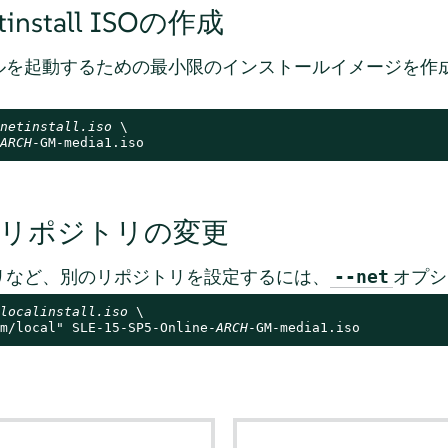
nstall ISOの作成
ルを起動するための最小限のインストールイメージを作
netinstall.iso
 \

ARCH
-GM-media1.iso
リポジトリの変更
リなど、別のリポジトリを設定するには、
オプシ
--net
localinstall.iso
 \

m/local" SLE-15-SP5-Online-
ARCH
-GM-media1.iso