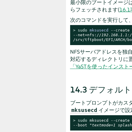
最小限のブートイメージは
らフェッチされます(
16
次のコマンドを実行して、
> 
sudo
mksusecd
 --create 
--net=nfs://
192.168.1.1:/
/srv/tftpboot/EFI/
ARCH
/bo
NFSサーバアドレスを独
対応するディレクトリに
「YaSTを使ったインス
14.3
デフォルト
ブートプロンプトがカス
イメージで設
mksusecd
> 
sudo
 mksusecd --create 
--boot "
textmode=1 splash