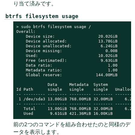
り当て済みです。
btrfs filesystem usage
> 
sudo
 btrfs filesystem usage /

Overall:

    Device size:                  20.02GiB

    Device allocated:             13.78GiB

    Device unallocated:            6.24GiB

    Device missing:                  0.00B

    Used:                         10.02GiB

    Free (estimated):              9.63GiB      (m
    Data ratio:                       1.00

    Metadata ratio:                   1.00

    Global reserve:              144.00MiB      (u
             Data     Metadata  System

Id Path      single   single    single   Unallocat
-- --------- -------- --------- -------- ---------
 1 /dev/sda3 13.00GiB 768.00MiB 32.00MiB     6.24G
-- --------- -------- --------- -------- ---------
   Total     13.00GiB 768.00MiB 32.00MiB     6.24G
   Used       9.61GiB 421.36MiB 16.00KiB
前の2つのコマンドを組み合わせたのと同様のデ
ータを表示します。