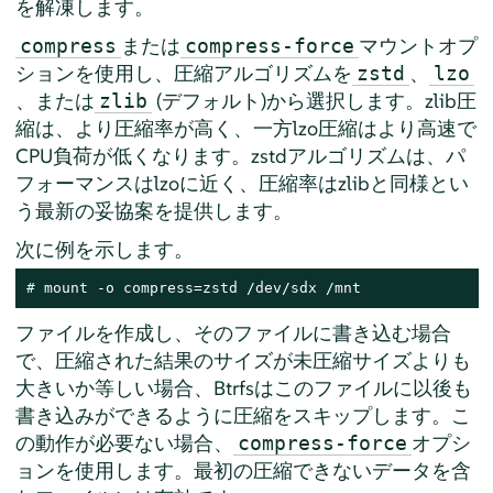
を解凍します。
または
マウントオプ
compress
compress-force
ションを使用し、圧縮アルゴリズムを
、
zstd
lzo
、または
(デフォルト)から選択します。zlib圧
zlib
縮は、より圧縮率が高く、一方lzo圧縮はより高速で
CPU負荷が低くなります。zstdアルゴリズムは、パ
フォーマンスはlzoに近く、圧縮率はzlibと同様とい
う最新の妥協案を提供します。
次に例を示します。
# 
mount -o compress=zstd /dev/sdx /mnt
ファイルを作成し、そのファイルに書き込む場合
で、圧縮された結果のサイズが未圧縮サイズよりも
大きいか等しい場合、Btrfsはこのファイルに以後も
書き込みができるように圧縮をスキップします。こ
の動作が必要ない場合、
オプシ
compress-force
ョンを使用します。最初の圧縮できないデータを含