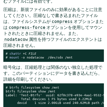
むファイルには有効です。
圧縮は、新規ファイルのみに効果があることに注意
してください。圧縮なしで書き込まれたファイル
は、ファイルシステムが
オプションまた
compress
は
オプションを使用してマウン
compress-force
トされたときに圧縮されません。また、
属性を持つファイルのエクステントは
nodatacow
圧縮されません。
# 
chattr
 +C 
FILE
# 
mount
 -o nodatacow  /dev/sdx /mnt
暗号化は、圧縮処理とは関係のない独立した処理で
す。このパーティションにデータを書き込んだら、
詳細を印刷してください。
# 
btrfs filesystem show /mnt

btrfs filesystem show /mnt

Label: 'Test-Btrfs'  uuid: 62f0c378-e93e-4aa1-9532-93
        Total devices 1 FS bytes used 3.22MiB

      devid    1 size 2.00GiB used 240.62MiB path /de