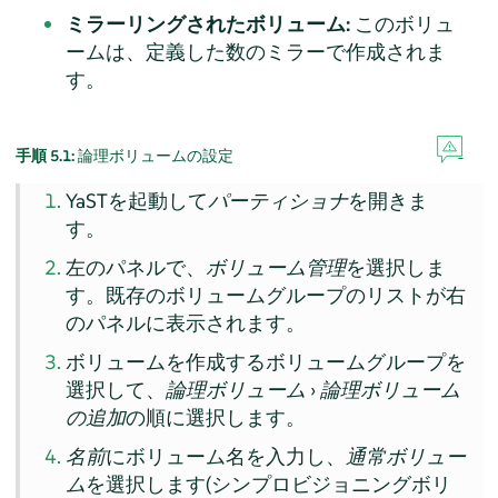
ミラーリングされたボリューム:
このボリュ
ームは、定義した数のミラーで作成されま
す。
手順 5.1:
論理ボリュームの設定
YaSTを起動して
パーティショナ
を開きま
す。
左のパネルで、
ボリューム管理
を選択しま
す。既存のボリュームグループのリストが右
のパネルに表示されます。
ボリュームを作成するボリュームグループを
選択して、
論理ボリューム
›
論理ボリューム
の追加
の順に選択します。
名前
にボリューム名を入力し、
通常ボリュー
ム
を選択します(シンプロビジョニングボリ