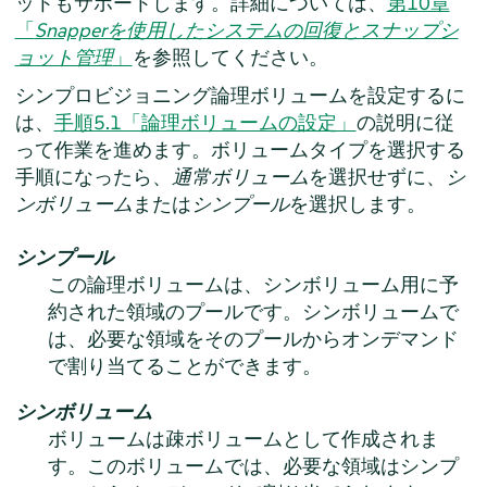
ットもサポートします。詳細については、
第10章
「
Snapperを使用したシステムの回復とスナップシ
ョット管理
」
を参照してください。
シンプロビジョニング論理ボリュームを設定するに
は、
手順5.1「論理ボリュームの設定」
の説明に従
って作業を進めます。ボリュームタイプを選択する
手順になったら、
通常ボリューム
を選択せずに、
シ
ンボリューム
または
シンプール
を選択します。
シンプール
この論理ボリュームは、シンボリューム用に予
約された領域のプールです。シンボリュームで
は、必要な領域をそのプールからオンデマンド
で割り当てることができます。
シンボリューム
ボリュームは疎ボリュームとして作成されま
す。このボリュームでは、必要な領域はシンプ