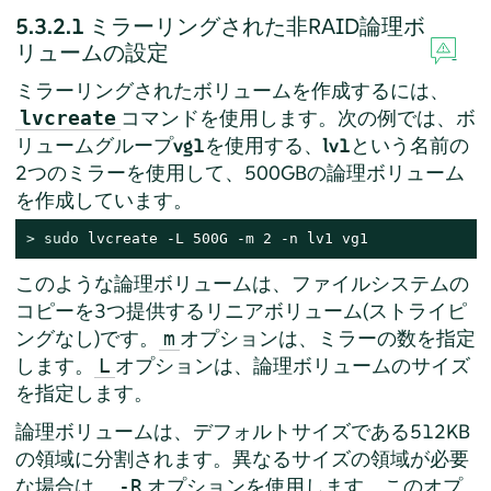
5.3.2.1
ミラーリングされた非RAID論理ボ
リュームの設定
ミラーリングされたボリュームを作成するには、
コマンドを使用します。次の例では、ボ
lvcreate
リュームグループ
vg1
を使用する、
lv1
という名前の
2つのミラーを使用して、500GBの論理ボリューム
を作成しています。
> 
sudo
 lvcreate -L 500G -m 2 -n lv1 vg1
このような論理ボリュームは、ファイルシステムの
コピーを3つ提供するリニアボリューム(ストライピ
ングなし)です。
オプションは、ミラーの数を指定
m
します。
オプションは、論理ボリュームのサイズ
L
を指定します。
論理ボリュームは、デフォルトサイズである512KB
の領域に分割されます。異なるサイズの領域が必要
な場合は、
オプションを使用します。このオプ
-R