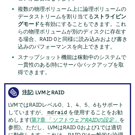
複数の物理ボリューム上に論理ボリュームの
データストリームを割り当てる
ストライピン
グモード
を有効にすることもできます。これ
らの物理ボリュームが別のディスクに存在す
る場合、RAID 0と同様に読み込みおよび書き
込みのパフォーマンスを向上できます。
スナップショット機能は稼動中のシステムで
一貫性のある(特にサーバ)バックアップを取
得できます。
注記: LVMとRAID
LVMではRAIDレベル0、1、4、5、6もサポート
していますが、
を使用することをお勧
mdraid
めします(
第7章 「
ソフトウェアRAIDの設定
」
を
参照)。ただし、LVMはRAID 0および1では適切
に動作します。これは、RAID 0は一般的な論理