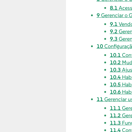
8.1
Acess
9
Gerenciar o 
9.1
Vendo
9.2
Geren
9.3
Geren
10
Configuraç
10.1
Conf
10.2
Mud
10.3
Ajus
10.4
Habi
10.5
Habi
10.6
Habi
11
Gerenciar u
11.1
Gere
11.2
Gere
11.3
Funç
11.4
Conf