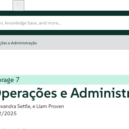
ções e Administração
orage
7
perações e Administ
exandra
Settle
, e
Liam
Proven
2/2025