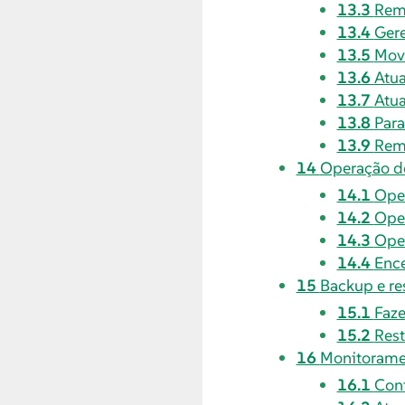
13.3
Rem
13.4
Ger
13.5
Move
13.6
Atua
13.7
Atua
13.8
Para
13.9
Remo
14
Operação de
14.1
Oper
14.2
Oper
14.3
Ope
14.4
Ence
15
Backup e re
15.1
Faze
15.2
Res
16
Monitoramen
16.1
Conf