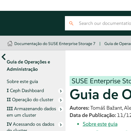
Documentação do SUSE Enterprise Storage 7
|
Guia de Opera
Guia de Operações e
Administração
SUSE Enterprise St
Sobre este guia
Guia de O
I
Ceph Dashboard
II
Operação do cluster
Autores:
Tomáš
Bažant
,
Al
III
Armazenando dados
Data de Publicação:
11/1
em um cluster
Sobre este guia
IV
Acessando os dados
do cluster