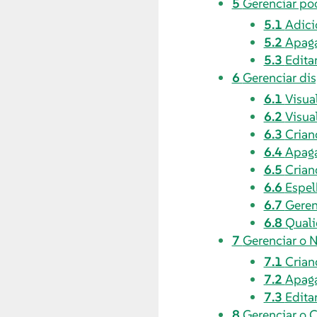
5
Gerenciar po
5.1
Adici
5.2
Apag
5.3
Edita
6
Gerenciar di
6.1
Visua
6.2
Visua
6.3
Cria
6.4
Apag
6.5
Crian
6.6
Espe
6.7
Geren
6.8
Quali
7
Gerenciar o 
7.1
Crian
7.2
Apaga
7.3
Edita
8
Gerenciar o 