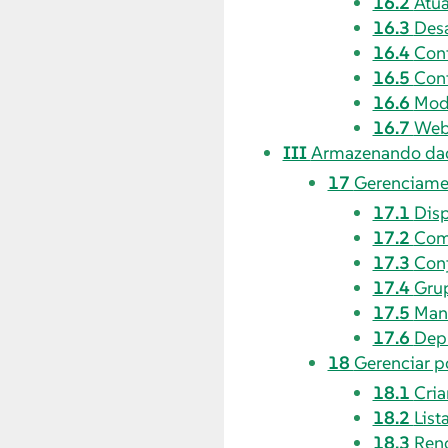
16.2
Atua
16.3
Des
16.4
Conf
16.5
Con
16.6
Mod
16.7
Web
III
Armazenando dad
17
Gerenciame
17.1
Dis
17.2
Com
17.3
Conj
17.4
Gru
17.5
Man
17.6
Dep
18
Gerenciar 
18.1
Cri
18.2
List
18.3
Ren