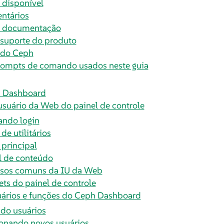
disponível
ntários
a documentação
 suporte do produto
 do Ceph
ompts de comando usados neste guia
h Dashboard
usuário da Web do painel de controle
ando login
de utilitários
principal
l de conteúdo
sos comuns da IU da Web
ts do painel de controle
uários e funções do Ceph Dashboard
ndo usuários
onando novos usuários