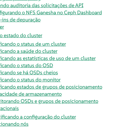
ndo auditoria das solicitações de API
figurando o NFS Ganesha no Ceph Dashboard
-ins de depuração
er
o estado do cluster
ficando o status de um cluster
ficando a saúde do cluster
ficando as estatísticas de uso de um cluster
ficando o status do OSD
ficando se há OSDs cheios
ficando o status do monitor
ficando estados de grupos de posicionamento
acidade de armazenamento
itorando OSDs e grupos de posicionamento
racionais
ficando a configuração do cluster
cionando nós