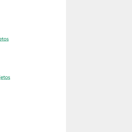
etos
jetos