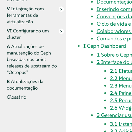
Documentação 
Inserindo come
V
Integração com
ferramentas de
Convenções d
virtualização
Ciclo de vida e
Colaboradores
VI
Configurando um
cluster
Comandos e pr
I
Ceph Dashboard
A
Atualizações de
manutenção do Ceph
1
Sobre o Cep
baseadas nos point
2
Interface do 
releases de upstream do
2.1
Efetu
“Octopus”
2.2
Menu 
B
Atualizações da
2.3
Menu 
documentação
2.4
Paine
Glossário
2.5
Recur
2.6
Widge
3
Gerenciar us
3.1
Lista
3.2
Adici