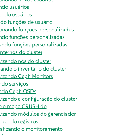
ndo usuários
ndo usuários
ndo funções de usuário
onando funções personalizadas
ndo funções personalizadas
ndo funções personalizadas
internos do cluster
lizando nós do cluster
ando o inventário do cluster
lizando Ceph Monitors
ndo serviços
indo Ceph OSDs
lizando a configuração do cluster
o o mapa CRUSH do
lizando módulos do gerenciador
lizando registros
ualizando o monitoramento