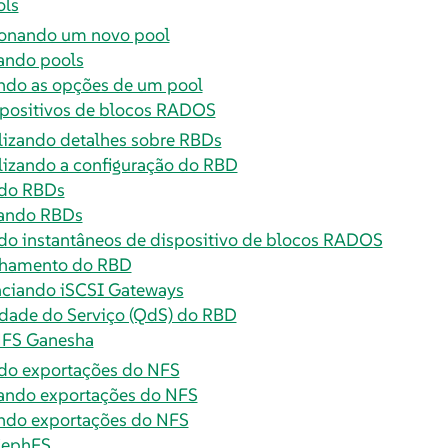
ols
onando um novo pool
ando pools
ndo as opções de um pool
spositivos de blocos RADOS
lizando detalhes sobre RBDs
lizando a configuração do RBD
ndo RBDs
ando RBDs
do instantâneos de dispositivo de blocos RADOS
lhamento do RBD
ciando iSCSI Gateways
dade do Serviço (QdS) do RBD
NFS Ganesha
do exportações do NFS
ndo exportações do NFS
ndo exportações do NFS
CephFS