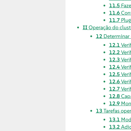
11.5
Faze
11.6
Con
11.7
Plug
II
Operação do clust
12
Determinar 
12.1
Veri
12.2
Veri
12.3
Veri
12.4
Veri
12.5
Veri
12.6
Veri
12.7
Veri
12.8
Cap
12.9
Mon
13
Tarefas ope
13.1
Modi
13.2
Adi