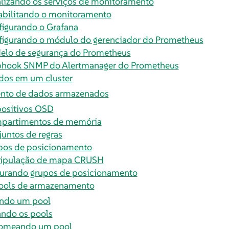
lizando os serviços de monitoramento
abilitando o monitoramento
igurando o Grafana
figurando o módulo do gerenciador do Prometheus
elo de segurança do Prometheus
hook SNMP do Alertmanager do Prometheus
os em um cluster
nto de dados armazenados
positivos OSD
partimentos de memória
untos de regras
pos de posicionamento
ipulação de mapa CRUSH
urando grupos de posicionamento
pools de armazenamento
ando um pool
ando os pools
omeando um pool