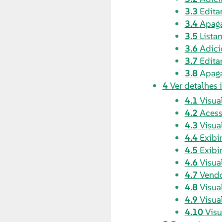
3.3
Edita
3.4
Apaga
3.5
Lista
3.6
Adici
3.7
Edita
3.8
Apaga
4
Ver detalhes 
4.1
Visua
4.2
Acess
4.3
Visua
4.4
Exibi
4.5
Exib
4.6
Visua
4.7
Vend
4.8
Visua
4.9
Visua
4.10
Vis