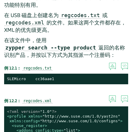
功能特别有用。
在 USB 磁盘上创建名为
或
regcodes.txt
的文件。如果这两个文件都存在，
regcodes.xml
XML 的优先级更高。
在该文件中，使用
返回的名称
zypper search --type product
识别产品，并按以下方式为其指派一个注册码：
例 12.1︰
regcodes.txt
SLEMicro    cc36aae1
例 12.2︰
regcodes.xml
<?xml version=
"1.0"
?>
<
profile
xmlns
=
"http://www.suse.com/1.0/yast2ns"
xmlns:config
=
"http://www.suse.com/1.0/configns"
>
<
suse_register
>
<
addons
config:type
=
"list"
>