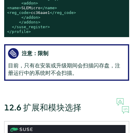
<
addon
>
<
name
>
SLEMicro
</
name
>
<
reg_code
>
cc36aae1
</
reg_code
>
</
addon
>
</
addons
>
</
suse_register
>
</
profile
>
注意：限制
目前，只有在安装或升级期间会扫描闪存盘，注
册运行中的系统时不会扫描。
12.6
扩展和模块选择