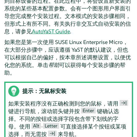
到目标设备的过程。在此过程中，将会设置新安装的
系统的某些基本配置参数。会有一个图形用户界面引
导您完成整个安装过程。文本模式的安装步骤相同，
但形式上有所不同。
有关执行非交互式自动安装的信
息，请参见
AutoYaST Guide
.
如果您是第一次使用
SUSE Linux Enterprise Micro
，
在大部分步骤中，应该遵循 YaST 的默认建议，但也
可以根据自己的偏好，按本章所述调整设置，以便优
化您的系统。单击
帮助
可以获得每个安装步骤的帮
助。
提示：无鼠标安装
→|
如果安装程序没有正确检测到您的鼠标，请用
Enter
键进行导航，滚动箭头键并按
键确认选
择。不同的按钮或选择字段包含带下划线的字
Alt
Letter
母。使用
–
可直接选择某个按钮或某项
→|
选择，而无需按
来导航。