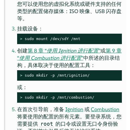
您可以使用您的虚拟化系统或硬件支持的任何
类型的配置储存媒体：ISO 映像、USB 闪存盘
等。
挂载设备：
> 
sudo mount /dev/sdY /mnt
创建
第 8 章 “
使用 Ignition 进行配置
”
或
第 9 章
“
使用 Combustion 进行配置
”
中所述的目录结
构，具体取决于使用的配置工具：
> 
sudo mkdir -p /mnt/ignition/
或：
> 
sudo mkdir -p /mnt/combustion/
在首次引导前，准备
Ignition
或
Combustion
将要使用的配置的所有元素。要登录系统，您
需要提供
的口令或设置无口令身份验
root