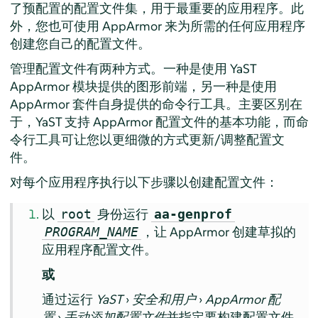
了预配置的配置文件集，用于最重要的应用程序。此
外，您也可使用
AppArmor
来为所需的任何应用程序
创建您自己的配置文件。
管理配置文件有两种方式。一种是使用 YaST
AppArmor
模块提供的图形前端，另一种是使用
AppArmor
套件自身提供的命令行工具。主要区别在
于，YaST 支持
AppArmor
配置文件的基本功能，而命
令行工具可让您以更细微的方式更新/调整配置文
件。
对每个应用程序执行以下步骤以创建配置文件：
以
身份运行
root
aa-genprof
，让
AppArmor
创建草拟的
PROGRAM_NAME
应用程序配置文件。
或
通过运行
YaST
›
安全和用户
›
AppArmor
配
置
›
手动添加配置文件
并指定要构建配置文件