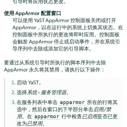
引导时将应用状态更改。
使用
AppArmor
配置窗口
可以使用 YaST
AppArmor
控制面板关闭或打开
AppArmor
，以在运行中的系统上切换其状态。在
控制面板中所执行的更改将即时应用。控制面板
会触发
AppArmor
停止或启动事件，并在系统引
导序列中去除或添加它的引导脚本。
要通过从系统引导时所执行的脚本序列中去除
AppArmor
永久将其禁用，请执行以下操作：
启动 YaST。
选择
系统
›
服务管理器
。
在服务列表中单击
所在的行将其
apparmor
选中，然后在窗口的下半部分单击
启用/禁
用
。在
行中检查
已启用
是否已更
apparmor
改为
已禁用
。