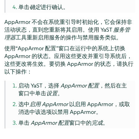
单击
确定
进行确认。
AppArmor
不会在系统重引导时初始化，它会保持非
活动状态，直到您重新将其启用。使用 YaST
服务管
理器
工具重新启用服务的操作与禁用服务类似。
使用“
AppArmor
配置”窗口在运行中的系统上切换
AppArmor
的状态。应用这些更改并重引导系统后，
这些更改将生效。要切换
AppArmor
的状态，请执行
以下操作：
启动 YaST，选择
AppArmor
配置
，然后在主
窗口中单击
设置
。
选中
启用
AppArmor
以启用
AppArmor
，或取
消选中该选项以禁用
AppArmor
。
单击
AppArmor
配置
窗口中的
完成
。