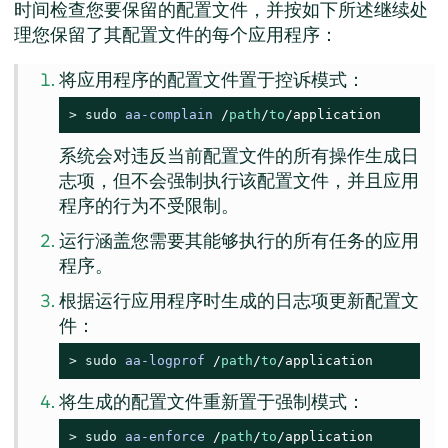
时间检查您要保留的配置文件，并按如下所述继续处
理您保留了其配置文件的每个应用程序：
将应用程序的配置文件置于控诉模式：
> 
sudo
aa-complain
/
path
/
to
/application
系统会对违反当前配置文件的所有操作生成日
志项，但不会强制执行该配置文件，并且应用
程序的行为不受限制。
运行涵盖您需要其能够执行的所有任务的应用
程序。
根据运行应用程序时生成的日志项更新配置文
件：
> 
sudo
aa-logprof
/
path
/
to
/application
将生成的配置文件重新置于强制模式：
> 
sudo
aa-enforce
/
path
/
to
/application