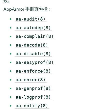
数。
AppArmor
手册页包括：
aa-audit(8)
aa-autodep(8)
aa-complain(8)
aa-decode(8)
aa-disable(8)
aa-easyprof(8)
aa-enforce(8)
aa-enxec(8)
aa-genprof(8)
aa-logprof(8)
aa-notify(8)