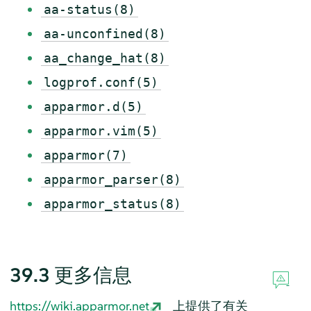
aa-status(8)
aa-unconfined(8)
aa_change_hat(8)
logprof.conf(5)
apparmor.d(5)
apparmor.vim(5)
apparmor(7)
apparmor_parser(8)
apparmor_status(8)
39.3
更多信息
https://wiki.apparmor.net
上提供了有关