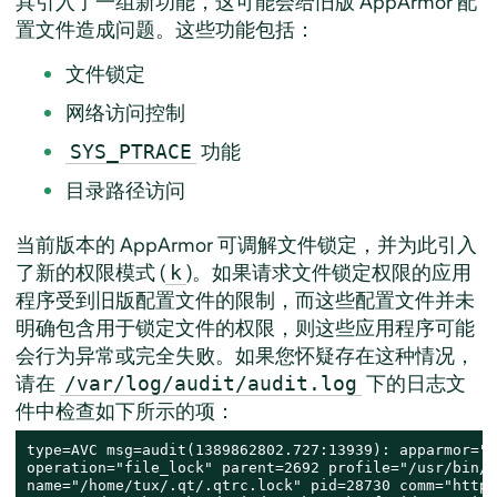
具引入了一组新功能，这可能会给旧版
AppArmor
配
置文件造成问题。这些功能包括：
文件锁定
网络访问控制
功能
SYS_PTRACE
目录路径访问
当前版本的
AppArmor
可调解文件锁定，并为此引入
了新的权限模式 (
)。如果请求文件锁定权限的应用
k
程序受到旧版配置文件的限制，而这些配置文件并未
明确包含用于锁定文件的权限，则这些应用程序可能
会行为异常或完全失败。如果您怀疑存在这种情况，
请在
下的日志文
/var/log/audit/audit.log
件中检查如下所示的项：
type=AVC msg=audit(1389862802.727:13939): apparmor="D
operation="file_lock" parent=2692 profile="/usr/bin/o
name="/home/tux/.qt/.qtrc.lock" pid=28730 comm="httpd