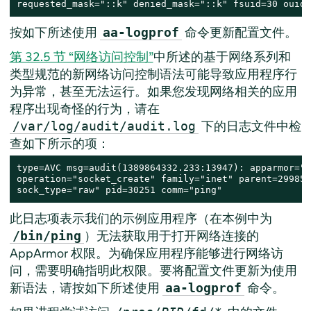
requested_mask="::k" denied_mask="::k" fsuid=30 ouid=
按如下所述使用
命令更新配置文件。
aa-logprof
第 32.5 节 “网络访问控制”
中所述的基于网络系列和
类型规范的新网络访问控制语法可能导致应用程序行
为异常，甚至无法运行。如果您发现网络相关的应用
程序出现奇怪的行为，请在
下的日志文件中检
/var/log/audit/audit.log
查如下所示的项：
type=AVC msg=audit(1389864332.233:13947): apparmor="D
operation="socket_create" family="inet" parent=29985 
sock_type="raw" pid=30251 comm="ping"
此日志项表示我们的示例应用程序（在本例中为
）无法获取用于打开网络连接的
/bin/ping
AppArmor
权限。为确保应用程序能够进行网络访
问，需要明确指明此权限。要将配置文件更新为使用
新语法，请按如下所述使用
命令。
aa-logprof