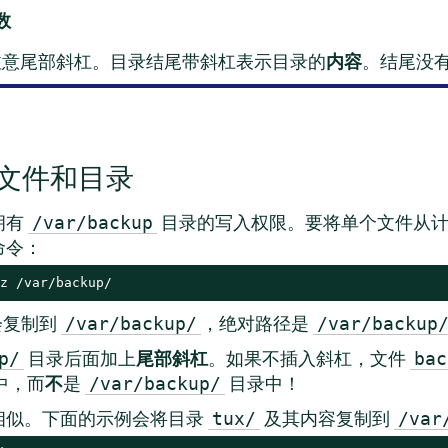
数
特别注意尾部斜杠。目录结尾带斜杠表示目录的
内容
。结尾没
文件和目录
拥有
目录的写入权限。要将单个文件从计
/var/backup
命令：
z /var/backup/
会复制到
，绝对路径是
/var/backup/
/var/backup
目录后面加上
尾部斜杠
。如果不插入斜杠，文件
p/
bac
中，而
不
是
目录中！
/var/backup/
相似。下面的示例会将目录
及其内容复制到
tux/
/var