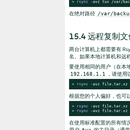
> 
rsync
 -avz tux /var/bac
在绝对路径
/var/backu
15.4
远程复制文
两台计算机上都需要有 Rs
名。如果本地计算机和远
要使用相同的用户（在本
，请使用
192.168.1.1
> 
rsync
 -avz file.tar.xz 
根据您的个人偏好，也可
> 
rsync
> 
rsync
 -avz file.tar.xz 
在使用标准配置的所有情
用户
的主目录（通
tux