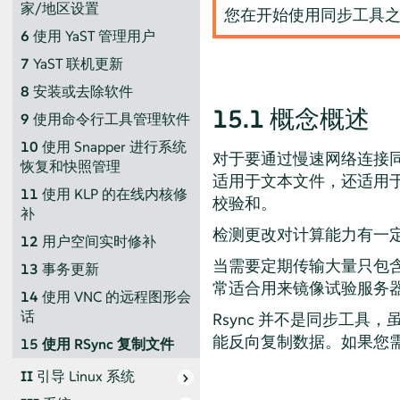
家/地区设置
您在开始使用同步工具
6
使用 YaST 管理用户
7
YaST 联机更新
8
安装或去除软件
15.1
概念概述
9
使用命令行工具管理软件
10
使用 Snapper 进行系统
对于要通过慢速网络连接同
恢复和快照管理
适用于文本文件，还适用于
11
使用 KLP 的在线内核修
校验和。
补
检测更改对计算能力有一定
12
用户空间实时修补
当需要定期传输大量只包含微
13
事务更新
常适合用来镜像试验服务器，
14
使用 VNC 的远程图形会
话
Rsync 并不是同步工具
能反向复制数据。如果您需
15
使用 RSync 复制文件
II
引导 Linux 系统