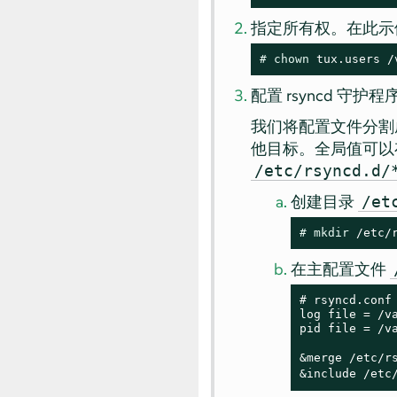
指定所有权。在此示
# 
chown
 tux.users /
配置 rsyncd 守护程
我们将配置文件分割
他目标。全局值可
/etc/rsyncd.d/
创建目录
/et
# 
mkdir
 /etc/
在主配置文件
# rsyncd.conf 
log file = /va
pid file = /va
&merge /etc/r
&include /etc