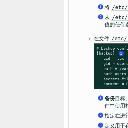
将
/etc/
1
从
/etc/
2
值的任何
在文件
/etc/
# backup.conf:
[backup] 
1
   uid = tux 
   gid = user
   path = /va
   auth users
   secrets fi
   comment = 
备份
目标
1
件中使用
指定在进
2
定义用于
3