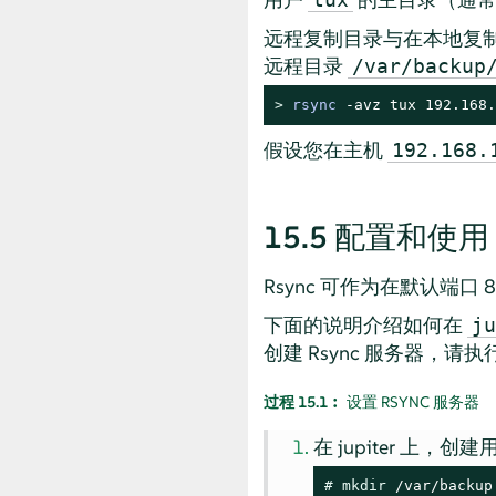
远程复制目录与在本地复
远程目录
/var/backup
> 
rsync
 -avz tux 192.168.
假设您在主机
192.168.
15.5
配置和使用 R
Rsync 可作为在默认端口 
下面的说明介绍如何在
ju
创建 Rsync 服务器，请
过程 15.1︰
设置 RSYNC 服务器
在 jupiter 
# 
mkdir
 /var/backup