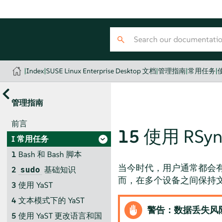
|
Index
|
SUSE Linux Enterprise Desktop 文档
|
管理指南
|
常用任务
|
管理指南
前言
15
使用 RSy
I
常用任务
1
Bash 和 Bash 脚本
当今时代，用户通常都会
2
基础知识
sudo
而，在多个设备之间保持
3
使用 YaST
4
文本模式下的 YaST
警告：数据丢失风
5
使用 YaST 更改语言和国