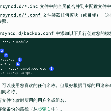
文件中的全局值合并到主配置文件
rsyncd.d/*.inc
文件装载任何模块（或目标）。这
rsyncd.d/*.conf
参照。
中添加以下几行创建您的模
rsyncd.d/backup.conf
 backup module

2
s 
2
r/backup 
3
 = tux  
4
le = /etc/rsyncd.secrets 
5
Our backup target
。可以使用您喜欢的任何名称。但最好根据目标的用途来
相同名称。
行文件传输时所用的用户名或组名。
存储备份的路径（从
步骤 1
中）。