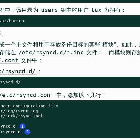
例中，该目录为
组中的用户
所拥有：
users
tux
var/backup
序。
成一个主文件和用于存放备份目标的某些
“
模块
”
。如此，
以存储在
文件中，而模块则存
/etc/rsyncd.d/*.inc
文件中：
*.conf
：
c/rsyncd.d/
rsyncd.d/
中，添加以下几行：
/etc/rsyncd.conf
main configuration file

r/log/rsync.log

r/lock/rsync.lock

syncd.d 
1
/rsyncd.d 
2