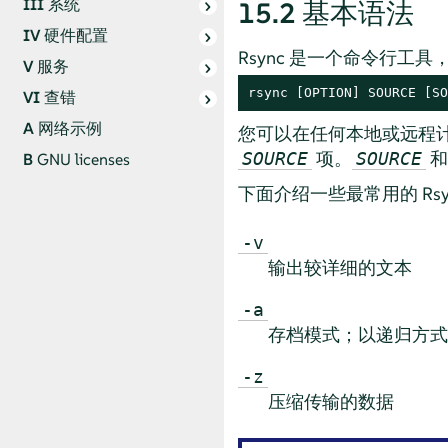
III
系统
15.2
基本语法
IV
硬件配置
Rsync 是一个命令行工
V
服务
rsync [OPTION] SOURCE [SO
VI
查错
A
网络示例
您可以在任何本地或远程计
项。
SOURCE
SOURCE
B
GNU licenses
下面介绍一些最常用的 Rsy
-v
输出较详细的文本
-a
存档模式；以递归方式
-z
压缩传输的数据