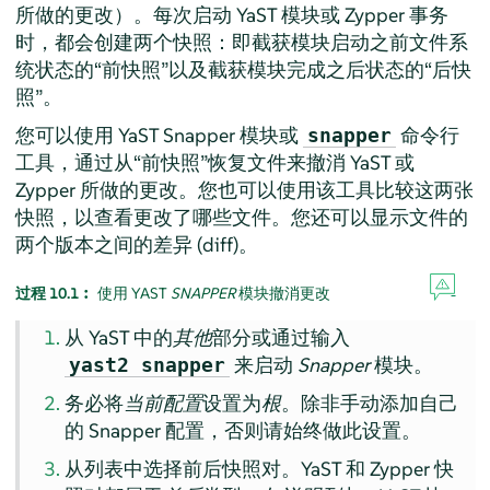
所做的更改）。每次启动 YaST 模块或 Zypper 事务
时，都会创建两个快照：即截获模块启动之前文件系
统状态的
“
前快照
”
以及截获模块完成之后状态的
“
后快
照
”
。
您可以使用 YaST Snapper 模块或
命令行
snapper
工具，通过从
“
前快照
”
恢复文件来撤消 YaST 或
Zypper 所做的更改。您也可以使用该工具比较这两张
快照，以查看更改了哪些文件。您还可以显示文件的
两个版本之间的差异 (diff)。
过程 10.1︰
使用 YAST
SNAPPER
模块撤消更改
从 YaST 中的
其他
部分或通过输入
来启动
Snapper
模块。
yast2 snapper
务必将
当前配置
设置为
根
。除非手动添加自己
的 Snapper 配置，否则请始终做此设置。
从列表中选择前后快照对。YaST 和 Zypper 快