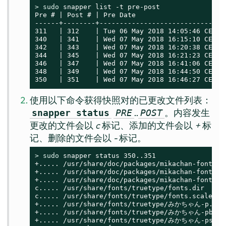
> 
sudo
 snapper list -t pre-post

Pre # | Post # | Pre Date                      
------+--------+-------------------------------
311   | 312    | Tue 06 May 2018 14:05:46 CEST 
340   | 341    | Wed 07 May 2018 16:15:10 CEST 
342   | 343    | Wed 07 May 2018 16:20:38 CEST 
344   | 345    | Wed 07 May 2018 16:21:23 CEST 
346   | 347    | Wed 07 May 2018 16:41:06 CEST 
348   | 349    | Wed 07 May 2018 16:44:50 CEST 
350   | 351    | Wed 07 May 2018 16:46:27 CEST 
使用以下命令获得快照对的已更改文件列表：
..
。内容发生
snapper status
PRE
POST
更改的文件会以
c
标记、添加的文件会以
+
标
记、删除的文件会以
-
标记。
> 
sudo
 snapper status 350..351

+..... /usr/share/doc/packages/mikachan-fonts

+..... /usr/share/doc/packages/mikachan-fonts/CO
+..... /usr/share/doc/packages/mikachan-fonts/dl
c..... /usr/share/fonts/truetype/fonts.dir

c..... /usr/share/fonts/truetype/fonts.scale

+..... /usr/share/fonts/truetype/みかちゃん-p.ttf

+..... /usr/share/fonts/truetype/みかちゃん-pb.ttf
+..... /usr/share/fonts/truetype/みかちゃん-ps.ttf