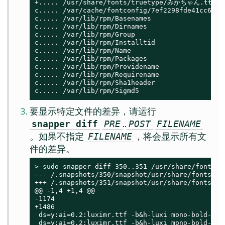
+..... /usr/share/fonts/truetype/みかちゃん.ttf

c..... /var/cache/fontconfig/7ef2298fde41cc6eeb
c..... /var/lib/rpm/Basenames

c..... /var/lib/rpm/Dirnames

c..... /var/lib/rpm/Group

c..... /var/lib/rpm/Installtid

c..... /var/lib/rpm/Name

c..... /var/lib/rpm/Packages

c..... /var/lib/rpm/Providename

c..... /var/lib/rpm/Requirename

c..... /var/lib/rpm/Sha1header

c..... /var/lib/rpm/Sigmd5
要显示特定文件的差异，请运行
..
snapper diff
PRE
POST
FILENAME
。如果不指定
，将会显示所有文
FILENAME
件的差异。
> 
sudo
 snapper diff 350..351 /usr/share/fonts/tr
--- /.snapshots/350/snapshot/usr/share/fonts/tr
+++ /.snapshots/351/snapshot/usr/share/fonts/tr
@@ -1,4 +1,4 @@

-1174

+1486

 ds=y:ai=0.2:luximr.ttf -b&h-luxi mono-bold-i-n
 ds=y:ai=0.2:luximr.ttf -b&h-luxi mono-bold-i-n