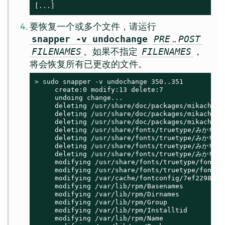
[...]
要恢复一个或多个文件，请运行
..
snapper -v undochange
PRE
POST
。如果不指定
，
FILENAMES
FILENAMES
将会恢复所有已更改的文件。
> 
sudo
 snapper -v undochange 350..351

     create:0 modify:13 delete:7

     undoing change...

     deleting /usr/share/doc/packages/mikachan-f
     deleting /usr/share/doc/packages/mikachan-f
     deleting /usr/share/doc/packages/mikachan-f
     deleting /usr/share/fonts/truetype/みかちゃん
     deleting /usr/share/fonts/truetype/みかちゃん
     deleting /usr/share/fonts/truetype/みかちゃん
     deleting /usr/share/fonts/truetype/みかちゃん
     modifying /usr/share/fonts/truetype/fonts.d
     modifying /usr/share/fonts/truetype/fonts.s
     modifying /var/cache/fontconfig/7ef2298fde
     modifying /var/lib/rpm/Basenames

     modifying /var/lib/rpm/Dirnames

     modifying /var/lib/rpm/Group

     modifying /var/lib/rpm/Installtid

     modifying /var/lib/rpm/Name
