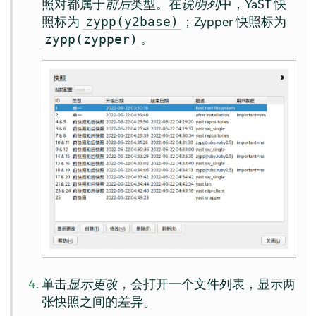
照对都属于
前后
类型。在
说明列
中，YaST 快
照标为
；Zypper 快照标为
zypp(y2base)
。
zypp(zypper)
单击
显示更改
，会打开一个文件列表，显示两
张快照之间的差异。