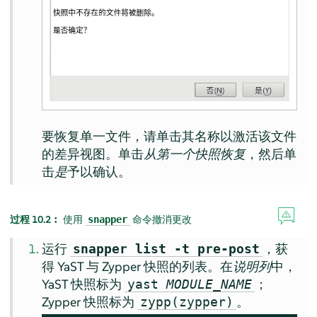
要恢复单一文件，请单击其名称以激活该文件
的差异视图。单击
从第一个快照恢复
，然后单
击
是
予以确认。
过程 10.2︰
使用
命令撤消更改
snapper
运行
，获
snapper list -t pre-post
得 YaST 与 Zypper 快照的列表。在
说明列
中，
YaST 快照标为
；
yast
MODULE_NAME
Zypper 快照标为
。
zypp(zypper)