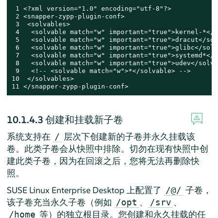
 1 <?xml version="1.0" encoding="utf-8"?>

 2 <snapper-zypp-plugin-conf>

 3  <solvables>

 4   <solvable match="w" important="true">kernel-*</s
 5   <solvable match="w" important="true">dracut</sol
 6   <solvable match="w" important="true">glibc</solv
 7   <solvable match="w" important="true">systemd*</s
 8   <solvable match="w" important="true">udev</solva
 9   <!-- <solvable match="w">*</solvable> -->

10  </solvables>

11 </snapper-zypp-plugin-conf>
10.1.4.3
创建和挂载新子卷
系统支持在
层次下创建新的子卷并永久挂载该
/
卷。此类子卷会从快照中排除。切勿在现有快照中创
建此类子卷，因为在回滚之后，您将无法再删除快
照。
SUSE Linux Enterprise Desktop
上配置了
子卷，
/@/
该子卷充当永久子卷（例如
、
、
/opt
/srv
等）的独立根目录。您创建和永久挂载的任
/home