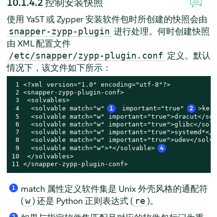
10.1.4.2
控制安装快照
使用 YaST 或 Zypper 安装软件包时所创建的快照会由
进行处理。何时创建快照
snapper-zypp-plugin
由 XML 配置文件
定义。默认
/etc/snapper/zypp-plugin.conf
情况下，该文件如下所示：
 1 <?xml version="1.0" encoding="utf-8"?>

 2 <snapper-zypp-plugin-conf>

 3  <solvables>

 4   <solvable match="w"
1
 important="true"
2
>ker
 5   <solvable match="w" important="true">dracut</sol
 6   <solvable match="w" important="true">glibc</solv
 7   <solvable match="w" important="true">systemd*</s
 8   <solvable match="w" important="true">udev</solva
 9   <solvable match="w">*</solvable>
4
10  </solvables>

11 </snapper-zypp-plugin-conf>
match 属性定义软件集是 Unix 外壳风格的通配符
1
(
) 还是 Python 正则表达式 (
)。
w
re
2