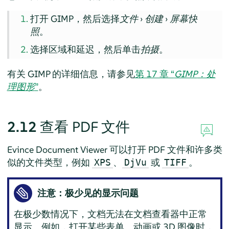
打开
GIMP
，然后选择
文件
›
创建
›
屏幕快
照
。
选择区域和延迟，然后单击
拍摄
。
有关
GIMP
的详细信息，请参见
第 17 章 “
GIMP
：处
理图形
”
。
2.12
查看 PDF 文件
Evince Document Viewer
可以打开 PDF 文件和许多类
似的文件类型，例如
、
或
。
XPS
DjVu
TIFF
注意：极少见的显示问题
在极少数情况下，文档无法在文档查看器中正常
显示。例如，打开某些表单、动画或 3D 图像时，