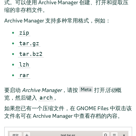
式。可以使用
Archive Manager
创建、打开和提取压
缩的非存档文件。
Archive Manager
支持多种常用格式，例如：
zip
tar.gz
tar.bz2
lzh
rar
Meta
要启动
Archive Manager
，请按
打开
活动
概
览，然后键入
。
arch
如果您已有一个压缩文件，在 GNOME Files 中双击该
文件名可在
Archive Manager
中查看存档的内容。