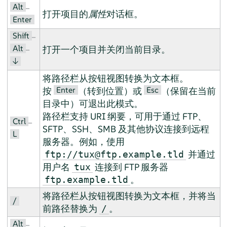
Alt
–
打开项目的
属性
对话框。
Enter
Shift
–
Alt
–
打开一个项目并关闭当前目录。
↓
将路径栏从按钮视图转换为文本框。
Enter
Esc
按
（转到位置）或
（保留在当前
目录中）可退出此模式。
路径栏支持 URI 纲要，可用于通过 FTP、
Ctrl
–
SFTP、SSH、SMB 及其他协议连接到远程
L
服务器。例如，使用
并通过
ftp://tux@ftp.example.tld
用户名
连接到 FTP 服务器
tux
。
ftp.example.tld
将路径栏从按钮视图转换为文本框，并将当
/
前路径替换为
。
/
Alt
–