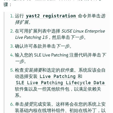
骤：
运行
命令并单击
选
yast2 registration
择扩展
。
在可用扩展列表中选择
SUSE Linux Enterprise
Live Patching 15
，然后单击
下一步
。
确认许可条款并单击
下一步
。
输入您的 SLE Live Patching 注册代码并单击
下
一步
。
检查
安装摘要
和选定的
软件集
。系统应该会自
动选择安装
和
Live Patching
SLE Live Patching Lifecycle Data
软件集以及一些其他软件包，以满足依赖关
系。
单击
接受
完成安装。这样将会在您的系统上安
装基础内核在线增补组件、初始在线补丁，以