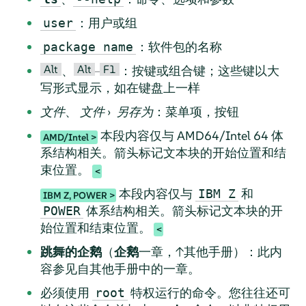
：用户或组
user
：软件包的名称
package name
Alt
Alt
F1
、
–
：按键或组合键；这些键以大
写形式显示，如在键盘上一样
文件
、
文件
›
另存为
：菜单项，按钮
本段内容仅与 AMD64/Intel 64 体
AMD/Intel
系结构相关。箭头标记文本块的开始位置和结
束位置。
本段内容仅与
和
IBM Z
IBM Z, POWER
体系结构相关。箭头标记文本块的开
POWER
始位置和结束位置。
跳舞的企鹅
（
企鹅
一章，↑其他手册）：此内
容参见自其他手册中的一章。
必须使用
特权运行的命令。您往往还可
root