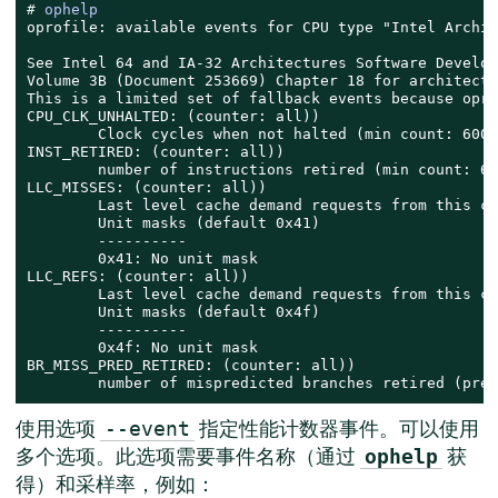
# 
ophelp
oprofile: available events for CPU type "Intel Archit
See Intel 64 and IA-32 Architectures Software Develop
Volume 3B (Document 253669) Chapter 18 for architectu
This is a limited set of fallback events because opro
CPU_CLK_UNHALTED: (counter: all))

        Clock cycles when not halted (min count: 6000)
INST_RETIRED: (counter: all))

        number of instructions retired (min count: 600
LLC_MISSES: (counter: all))

        Last level cache demand requests from this co
        Unit masks (default 0x41)

        ----------

        0x41: No unit mask

LLC_REFS: (counter: all))

        Last level cache demand requests from this co
        Unit masks (default 0x4f)

        ----------

        0x4f: No unit mask

BR_MISS_PRED_RETIRED: (counter: all))

        number of mispredicted branches retired (prec
使用选项
指定性能计数器事件。可以使用
--event
多个选项。此选项需要事件名称（通过
获
ophelp
得）和采样率，例如：