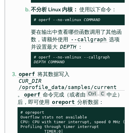
不分析 Linux 内核：
使用以下命令：
# 
operf --no-vmlinux 
COMMAND
要在输出中查看哪些函数调用了其他函
数，请额外使用
选项
--callgraph
并设置最大
：
DEPTH
# 
DEPTH
COMMAND
将其数据写入
operf
CUR_DIR
/oprofile_data/samples/current
Ctrl
C
。
命令完成（或者由
–
中止）
operf
后，即可使用
分析数据：
oreport
# 
opreport

Overflow stats not available

CPU: CPU with timer interrupt, speed 0 MHz (esti
Profiling through timer interrupt

          TIMER:0|
