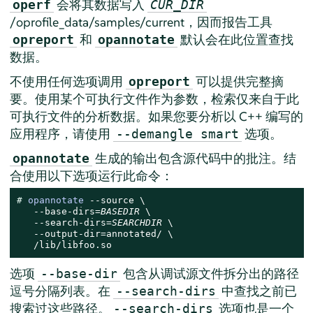
会将其数据写入
operf
CUR_DIR
/oprofile_data/samples/current，因而报告工具
和
默认会在此位置查找
opreport
opannotate
数据。
不使用任何选项调用
可以提供完整摘
opreport
要。使用某个可执行文件作为参数，检索仅来自于此
可执行文件的分析数据。如果您要分析以 C++ 编写的
应用程序，请使用
选项。
--demangle smart
生成的输出包含源代码中的批注。结
opannotate
合使用以下选项运行此命令：
# 
opannotate
 --source \

   --base-dirs=
BASEDIR
 \

   --search-dirs=
SEARCHDIR
 \

   --output-dir=annotated/ \

   /lib/libfoo.so
选项
包含从调试源文件拆分出的路径
--base-dir
逗号分隔列表。在
中查找之前已
--search-dirs
搜索过这些路径。
选项也是一个
--search-dirs