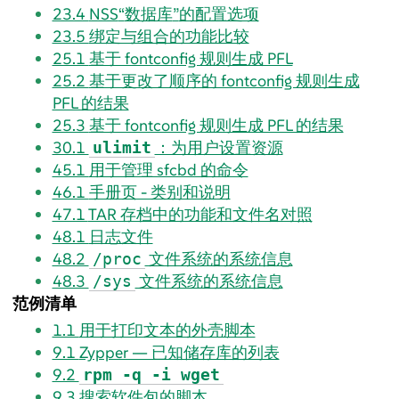
23.4
NSS
“
数据库
”
的配置选项
23.5
绑定与组合的功能比较
25.1
基于 fontconfig 规则生成 PFL
25.2
基于更改了顺序的 fontconfig 规则生成
PFL 的结果
25.3
基于 fontconfig 规则生成 PFL 的结果
30.1
：为用户设置资源
ulimit
45.1
用于管理 sfcbd 的命令
46.1
手册页 - 类别和说明
47.1
TAR 存档中的功能和文件名对照
48.1
日志文件
48.2
文件系统的系统信息
/proc
48.3
文件系统的系统信息
/sys
范例清单
1.1
用于打印文本的外壳脚本
9.1
Zypper — 已知储存库的列表
9.2
rpm -q -i wget
9.3
搜索软件包的脚本