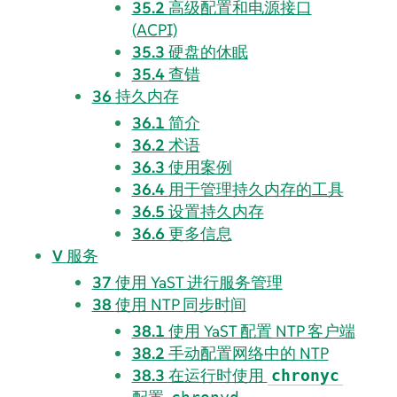
35.2
高级配置和电源接口
(ACPI)
35.3
硬盘的休眠
35.4
查错
36
持久内存
36.1
简介
36.2
术语
36.3
使用案例
36.4
用于管理持久内存的工具
36.5
设置持久内存
36.6
更多信息
V
服务
37
使用 YaST 进行服务管理
38
使用 NTP 同步时间
38.1
使用 YaST 配置 NTP 客户端
38.2
手动配置网络中的 NTP
38.3
在运行时使用
chronyc