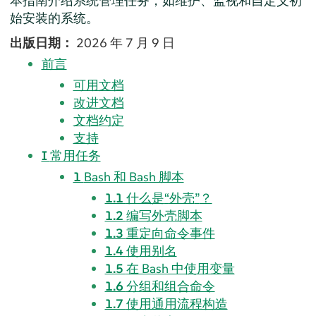
本指南介绍系统管理任务，如维护、监视和自定义初
始安装的系统。
出版日期：
2026 年 7 月 9 日
前言
可用文档
改进文档
文档约定
支持
I
常用任务
1
Bash 和 Bash 脚本
1.1
什么是
“
外壳
”
？
1.2
编写外壳脚本
1.3
重定向命令事件
1.4
使用别名
1.5
在 Bash 中使用变量
1.6
分组和组合命令
1.7
使用通用流程构造