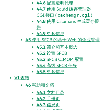
44.6
配置透明代理
44.7
使用 Squid 缓存管理器
CGI 接口 (
)
cachemgr.cgi
44.8
使用 Calamaris 生成缓存报
告
44.9
更多信息
45
使用 SFCB 的基于 Web 的企业管理
45.1
简介和基本概念
45.2
设置 SFCB
45.3
SFCB CIMOM 配置
45.4
高级 SFCB 任务
45.5
更多信息
VI
查错
46
帮助和文档
46.1
文档目录
46.2
手册页
46.3
信息页