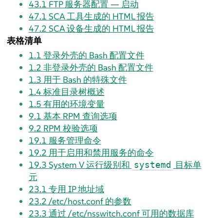
43.1
FTP 服务器配置 — 启动
47.1
SCA 工具生成的 HTML 报告
47.2
SCA 设备生成的 HTML 报告
表格清单
1.1
登录外壳的 Bash 配置文件
1.2
非登录外壳的 Bash 配置文件
1.3
用于 Bash 的特殊文件
1.4
标准目录树概述
1.5
有用的环境变量
9.1
基本 RPM 查询选项
9.2
RPM 校验选项
19.1
服务管理命令
19.2
用于启用和禁用服务的命令
19.3
System V 运行级别和
目标单
systemd
元
23.1
专用 IP 地址域
23.2
/etc/host.conf 的参数
23.3
通过 /etc/nsswitch.conf 可用的数据库