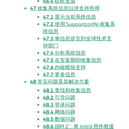
46.4
联机资源
47
收集系统信息以供支持所用
47.1
显示当前系统信息
47.2
使用 Supportconfig 收集系
统信息
47.3
将信息提交到全球技术支
持部门
47.4
分析系统信息
47.5
在安装期间收集信息
47.6
内核模块支持
47.7
更多信息
48
常见问题及其解决方案
48.1
查找和收集信息
48.2
引导问题
48.3
登录问题
48.4
网络问题
48.5
数据问题
48.6
IBM Z：将 initrd 用作救援