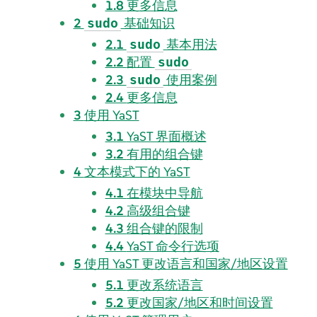
1.8
更多信息
2
基础知识
sudo
2.1
基本用法
sudo
2.2
配置
sudo
2.3
使用案例
sudo
2.4
更多信息
3
使用 YaST
3.1
YaST 界面概述
3.2
有用的组合键
4
文本模式下的 YaST
4.1
在模块中导航
4.2
高级组合键
4.3
组合键的限制
4.4
YaST 命令行选项
5
使用 YaST 更改语言和国家/地区设置
5.1
更改系统语言
5.2
更改国家/地区和时间设置