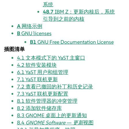
系统
48.7
IBM Z：更新内核后，系统
引导到之前的内核
A
网络示例
B
GNU licenses
B1
GNU Free Documentation License
插图清单
4.1
文本模式下的 YaST 主窗口
4.2
软件安装模块
6.1
YaST 用户和组管理
7.1
YaST 联机更新
7.2
查看已撤回的补丁和历史记录
7.3
YaST 联机更新配置
8.1
软件管理器的冲突管理
8.2
添加软件储存库
8.3
GNOME 桌面上的更新通知
8.4
GNOME Software
—
更新
视图