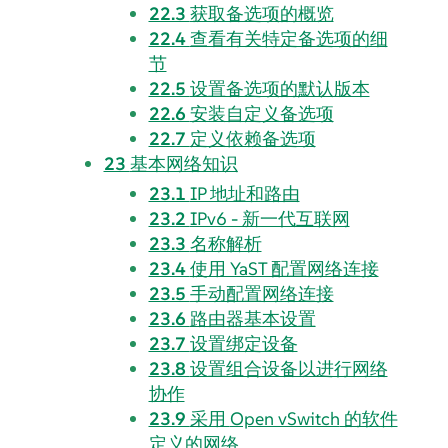
22.3
获取备选项的概览
22.4
查看有关特定备选项的细
节
22.5
设置备选项的默认版本
22.6
安装自定义备选项
22.7
定义依赖备选项
23
基本网络知识
23.1
IP 地址和路由
23.2
IPv6 - 新一代互联网
23.3
名称解析
23.4
使用 YaST 配置网络连接
23.5
手动配置网络连接
23.6
路由器基本设置
23.7
设置绑定设备
23.8
设置组合设备以进行网络
协作
23.9
采用
Open vSwitch
的软件
定义的网络