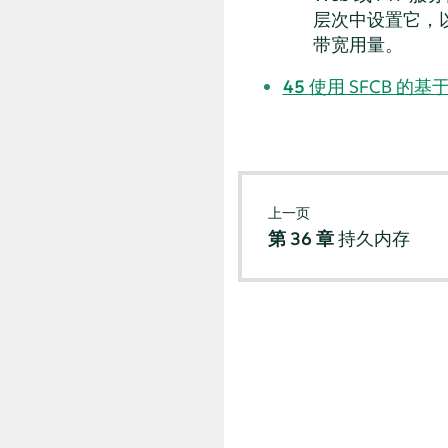
层次中设置它，
带宽用量。
45
使用 SFCB 的基
上一页
第 36 章
持久内存