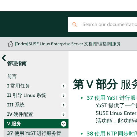
|
Index
|
SUSE Linux Enterprise Server 文档
|
管理指南
|
服务
管理指南
前言
第 V 部分
服
I
常用任务
II
引导 Linux 系统
37
使用 YaST 进行
III
系统
YaST 提供了
SUSE Linux Enter
IV
硬件配置
活功能，此功能
V
服务
38
使用 NTP 同步时
37
使用 YaST 进行服务管