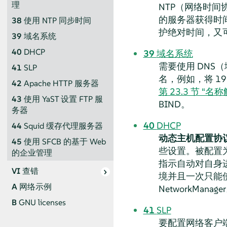
理
NTP（网络时
的服务器获得时
38
使用 NTP 同步时间
护绝对时间，又
39
域名系统
40
DHCP
39
域名系统
需要使用 DNS
41
SLP
名，例如，将 192
42
Apache HTTP 服务器
第 23.3 节 “名
43
使用 YaST 设置 FTP 服
BIND。
务器
40
DHCP
44
Squid 缓存代理服务器
动态主机配置协
45
使用 SFCB 的基于 Web
些设置。被配置为
的企业管理
指示自动对自身进
VI
查错
境并且一次只能使
A
网络示例
NetworkManage
B
GNU licenses
41
SLP
要配置网络客户