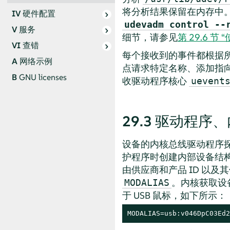
将分析结果保留在内存中
IV
硬件配置
udevadm control --
V
服务
细节，请参见
第 29.6 节 
VI
查错
每个接收到的事件都根据
A
网络示例
点请求特定名称、添加指向该
B
GNU licenses
收驱动程序核心
uevent
29.3
驱动程序、
设备的内核总线驱动程序探
护程序时创建内部设备结构。
由供应商和产品 ID 以及
。内核获取设
MODALIAS
于 USB 鼠标，如下所示：
MODALIAS=usb:v046DpC03Ed2