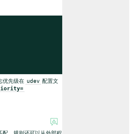
日志优先级在
配置文
udev
riority=
匹配。规则还可以从外部程