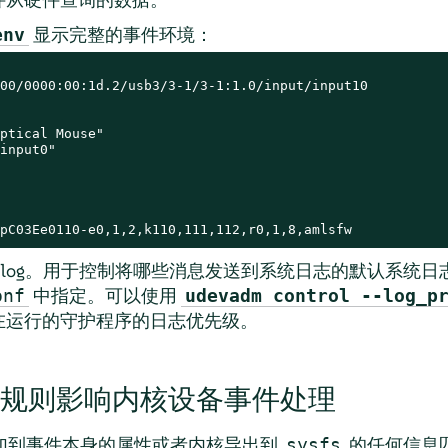
显示完整的事件环境：
env
00/0000:00:1d.2/usb3/3-1/3-1:1.0/input/input10

ptical Mouse"

input0"

pC03Ee0110-e0,1,2,k110,111,112,r0,1,8,amlsfw
yslog。用于控制将哪些消息发送到系统日志的默认系统
中指定。可以使用
onf
udevadm control --log_p
在运行的守护程序的日志优先级。
规则影响内核设备事件处理
加到事件本身的属性或者内核导出到
的任何信息
sysfs