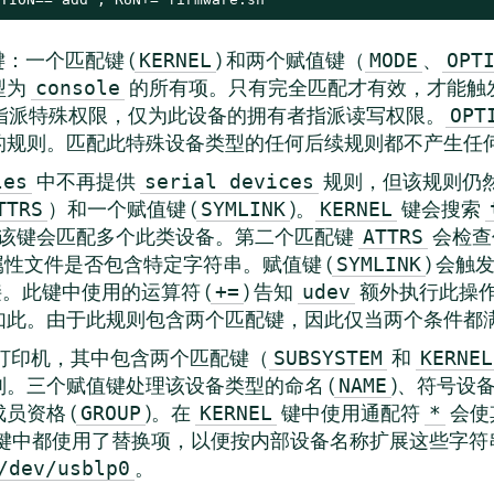
：一个匹配键 (
) 和两个赋值键（
、
KERNEL
MODE
OPT
型为
的所有项。只有完全匹配才有效，才能触
console
指派特殊权限，仅为此设备的拥有者指派读写权限。
OPT
的规则。匹配此特殊设备类型的任何后续规则都不产生任
中不再提供
规则，但该规则仍
les
serial devices
）和一个赋值键 (
)。
键会搜索
TTRS
SYMLINK
KERNEL
该键会匹配多个此类设备。第二个匹配键
会检查
ATTRS
性文件是否包含特定字符串。赋值键 (
) 会
SYMLINK
。此键中使用的运算符 (
) 告知
额外执行此操
+=
udev
如此。由于此规则包含两个匹配键，因此仅当两个条件都
B 打印机，其中包含两个匹配键（
和
SUBSYSTEM
KERNEL
。三个赋值键处理该设备类型的命名 (
)、符号设备
NAME
员资格 (
)。在
键中使用通配符
会使
GROUP
KERNEL
*
键中都使用了替换项，以便按内部设备名称扩展这些字符
。
/dev/usblp0