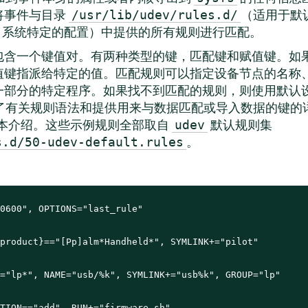
将事件与目录
（适用于默
/usr/lib/udev/rules.d/
（系统特定的配置）中提供的所有规则进行匹配。
包含一个键值对。有两种类型的键，匹配键和赋值键。如
值键指派给特定的值。匹配规则可以指定设备节点的名称
一部分的特定程序。如果找不到匹配的规则，则使用默认
了有关规则语法和提供用来与数据匹配或导入数据的键的
本介绍。这些示例规则全部取自
默认规则集
udev
。
s.d/50-udev-default.rules
0600", OPTIONS="last_rule"

product}=="[Pp]alm*Handheld*", SYMLINK+="pilot"

="lp*", NAME="usb/%k", SYMLINK+="usb%k", GROUP="lp"

TION=="add", RUN+="firmware.sh"