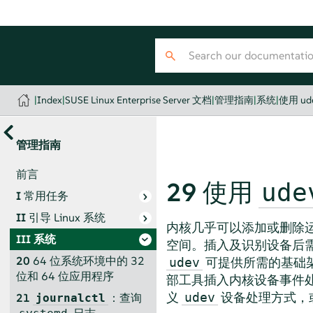
|
Index
|
SUSE Linux Enterprise Server 文档
|
管理指南
|
系统
|
使用 u
管理指南
前言
29
使用
ude
I
常用任务
II
引导 Linux 系统
内核几乎可以添加或删除
III
系统
空间。插入及识别设备后
20
64 位系统环境中的 32
可提供所需的基础
udev
位和 64 位应用程序
部工具插入内核设备事件
义
设备处理方式，
udev
21
：查询
journalctl