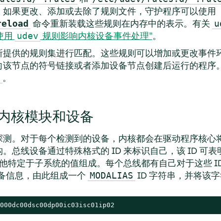
。如果更改、添加或去除了规则文件，守护程序可以使用
命令重新装载这些规则在内存中的表示。有关
reload
u
“使用
规则影响内核设备事件处理”
。
udev
所提供的规则集进行匹配。这些规则可以增加或更改事件
节点的符号链接或者添加设备节点创建后运行的程序。从内核
。
s
内核模块和设备
测。对于每个检测到的设备，内核都会在驱动程序核心将 ue
总线设备通过特殊格式的 ID 来标识自己，该 ID 可表
其他特定于子系统的值组成。每个总线都有自己对于这些 I
备信息，由此组成一个
ID 字符串，并将该
MODALIAS
000dc00dsc00dp00ic03isc01ip02