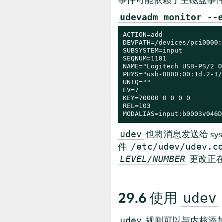
udevadm monitor --
ACTION=add

DEVPATH=/devices/pci0000:
SUBSYSTEM=input

SEQNUM=1181

NAME="Logitech USB-PS/2 O
PHYS="usb-0000:00:1d.2-1/
UNIQ=""

EV=7

KEY=70000 0 0 0 0

REL=103

MODALIAS=input:b0003v046D
也将消息发送给 s
udev
件
/etc/udev/udev.c
更改正
LEVEL/NUMBER
29.6
使用
udev
规则可以与内核添
udev