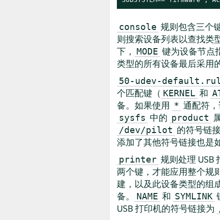
规则包含三个键
console
则搜索设备列表以查找类
下，
键为设备节点
MODE
类型的所有设备最后采用
50-udev-default.ru
个匹配键（
和
KERNEL
A
备。如果使用
通配符，
*
中的
属
sysfs
product
的符号链接
/dev/pilot
添加了其他符号链接也是
规则处理 US
printer
两个键，才能应用整个规则
建，以及此设备类型的组成
备。
和
NAME
SYMLINK
USB 打印机的符号链接为