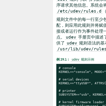
序请求其他信息。系统会
/etc/udev/rules.d
规则文件中的每一行至少
配，则应用此规则并将赋
接或者运行作为事件处理
点。
手册页中描述
udev
供了
规则语法的基
udev
/usr/lib/udev/rule
例 29.1︰
规则示例
udev
# console

KERNEL=="console", MODE="
# serial devices

KERNEL=="ttyUSB*", ATTRS{
# printer

SUBSYSTEM=="usb", KERNEL=
# kernel firmware loader

SUBSYSTEM=="firmware", AC