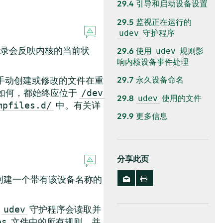
29.4
引导和启动设备设置
29.5
监视正在运行的
守护程序
udev
录会反映内核的当前状
29.6
使用
规则影
udev
响内核设备事件处理
。
手动创建或修改的文件在重
29.7
永久设备命名
状态如何，都始终应位于
/dev
29.8
使用的文件
udev
中。有关详
mpfiles.d/
29.9
更多信息
分享此页
创建一个带有该设备名称的
，
守护程序会读取并
udev
文件中的所有规则，并
es