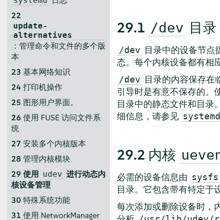
日志
systemd
22
29.1
目录
/dev
update-
alternatives
：管理命令和文件的多个版
目录中的设备节点
/dev
本
态。每个内核设备都有相
23
基本网络知识
目录的内容保存在
/dev
24
打印机操作
引导时是有意不保存的。使用 
25
图形用户界面。
目录中的静态文件和目录
细信息，请参见
system
26
使用 FUSE 访问文件系
统
27
安装多个内核版本
29.2
内核
ueve
28
管理内核模块
29
使用
进行动态内
udev
必需的设备信息由
sysfs
核设备管理
目录。它包含带有特定于
30
特殊系统功能
每次添加或删除设备时，内核
31
使用 NetworkManager
分析
/usr/lib/udev/r