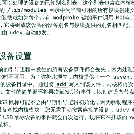
可以处理的设备的已知别名列表。这个列表包含在内核模块
核的
目录中为当前可用的所有模块创建
/lib/modules
的装载就如为每个带有
键的事件调用
modprobe
MODAL
，它将组成该设备的设备别名与模块提供的别名相匹配。
均由
自动触发。
udev
设备设置
前的引导进程中发生的所有设备事件都会丢失，因为处理
，并且此时不可用。为了弥补此损失，内核提供了一个
uevent
备的设备目录中。通过将
写入到该文件，内核将再次
add
文件的简单循环将再次触发所有事件，以创建设备节
t
USB 鼠标可能不会由早期引导逻辑初始化，因为驱动程
设备查找内核模块。您无需手动搜索连接的设备，
udev
USB 鼠标设备的事件就会再次运行。现在它在挂载的 ro
 鼠标。