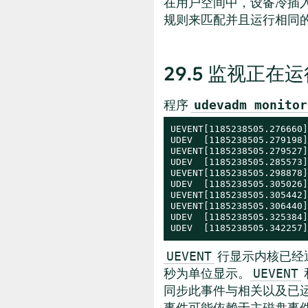
在用户空间中，设备冷插
规则来匹配并且运行相同
29.5
监视正在运
程序
udevadm monitor
UEVENT[1185238505.276660]
UDEV  [1185238505.279198]
UEVENT[1185238505.279527]
UDEV  [1185238505.285573]
UEVENT[1185238505.298878]
UDEV  [1185238505.305026]
UEVENT[1185238505.305442]
UEVENT[1185238505.306440]
UDEV  [1185238505.325384]
UDEV  [1185238505.342257]
行显示内核已经通过
UEVENT
秒为单位显示。
UEVENT
同步此事件与相关以及已
事件可能依赖于主磁盘事