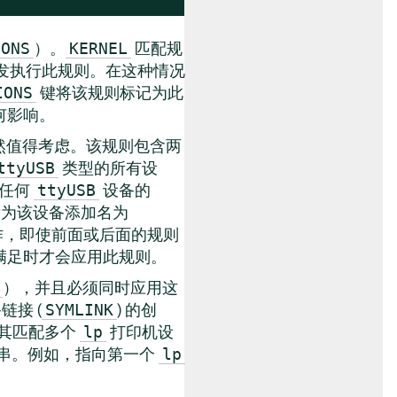
）。
匹配规
IONS
KERNEL
发执行此规则。在这种情况
键将该规则标记为此
IONS
何影响。
然值得考虑。该规则包含两
类型的所有设
ttyUSB
任何
设备的
ttyUSB
触发为该设备添加名为
作，即使前面或后面的规则
满足时才会应用此规则。
），并且必须同时应用这
链接 (
) 的创
SYMLINK
其匹配多个
打印机设
lp
串。例如，指向第一个
lp