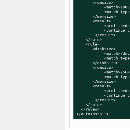
       <memsize>

            <match>1000
            <match_type
       </memsize>

       <result>

            <profile>de
            <continue c
        </result>

    </rule>

    <rule>

       <disksize>

            <match>/dev
            <match_type
       </disksize>

       <memsize>

            <match>256<
            <match_type
       </memsize>

       <result>

            <profile>de
            <continue c
        </result>

    </rule>

  </rules>

</autoinstall>