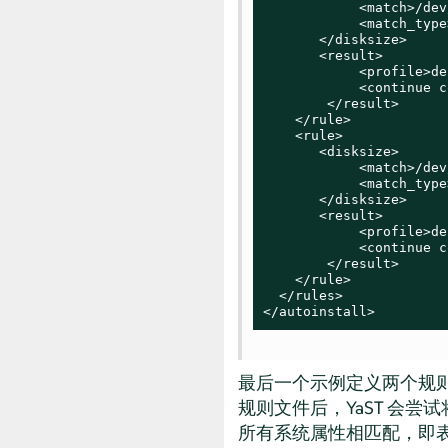
            <match>/dev
            <match_type
       </disksize>

       <result>

            <profile>de
            <continue c
        </result>

    </rule>

    <rule>

       <disksize>

            <match>/dev
            <match_type
       </disksize>

       <result>

            <profile>de
            <continue c
        </result>

    </rule>

  </rules>

</autoinstall>
最后一个示例定义两个规
规则文件后，YaST 会尝
所有系统属性相匹配，即表示