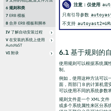
5
支持的动态配置文件方法
注意：仅使用
aut
6
规则和类
只有引导参数
autoyas
7
ERB 模板
8
合并 ERB 模板和脚本
不支持
autoyast2=
UR
IV
了解自动安装过程
V
在安装的系统上使用
AutoYaST
6.1
基于规则的
VI
附录
使用规则可以根据系统属
制。
例如，使用这种方法可以一
面，而部门 B 的计算机
可以使用不同的系统参数
规则文件是一个 XML 
或多个系统属性来区分系