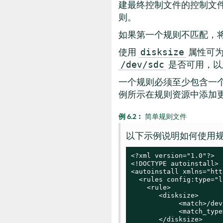
建最终控制文件的控制文
则。
如果第一个规则不匹配，
使用
属性可为
disksize
是否可用，以及
/dev/sdc
一个规则必须至少包含一
例所示在规则资源中添加
例 6.2︰
简单规则文件
以下示例说明如何使用
<?xml version="1.0"?>

<!DOCTYPE autoinstall>

<autoinstall xmlns="htt
  <rules config:type="l
    <rule>

       <disksize>

            <match>/dev
            <match_type
       </disksize>
