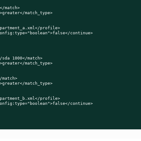
</match>

>greater</match_type>

partment_a.xml</profile>

onfig:type="boolean">false</continue>

/sda 1000</match>

>greater</match_type>

/match>

>greater</match_type>

partment_b.xml</profile>

onfig:type="boolean">false</continue>
