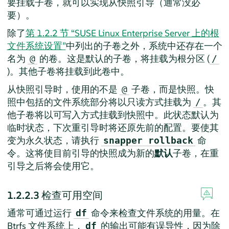
要挂载子卷，就可以实现从快照引导（通常没必
要）。
除了
第 1.2.2 节 “
SUSE Linux Enterprise Server
上的根
文件系统设置”
中列出的子卷之外，系统中还存在一个
名为
的卷。这是默认的子卷，将挂载为根分区 (
@
/
)。其他子卷将挂载到此卷中。
从快照引导时，使用的不是
子卷，而是快照。快
@
照中包括的文件系统部分将以只读方式挂载为
。其
/
他子卷将以可写入方式挂载到快照中。此状态默认为
临时状态，下次重引导时将还原先前的配置。要使其
变为永久状态，请执行
命
snapper rollback
令。这将使目前引导的快照成为新的
默认
子卷，在重
引导之后将会使用它。
1.2.2.3
检查可用空间
通常可通过运行
命令来检查文件系统的用量。在
df
Btrfs 文件系统上，
的输出可能有误导性，因为除
df