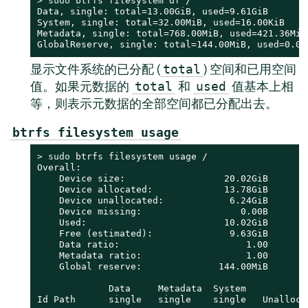
> 
sudo
 btrfs filesystem df /

Data, single: total=13.00GiB, used=9.61GiB

System, single: total=32.00MiB, used=16.00KiB

Metadata, single: total=768.00MiB, used=421.36MiB

GlobalReserve, single: total=144.00MiB, used=0.00
显示文件系统的已分配 (
) 空间和已用空间
total
值。如果元数据的
和
值基本上相
total
used
等，则表示元数据的全部空间都已分配出去。
btrfs filesystem usage
> 
sudo
 btrfs filesystem usage /

Overall:

    Device size:                  20.02GiB

    Device allocated:             13.78GiB

    Device unallocated:            6.24GiB

    Device missing:                  0.00B

    Used:                         10.02GiB

    Free (estimated):              9.63GiB      (m
    Data ratio:                       1.00

    Metadata ratio:                   1.00

    Global reserve:              144.00MiB      (u
             Data     Metadata  System

Id Path      single   single    single   Unallocat