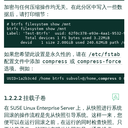
加密与任何压缩操作均无关。在此分区中写入一些数
据后，请打印细节：
# 
btrfs filesystem show /mnt

btrfs filesystem show /mnt

Label: 'Test-Btrfs'  uuid: 62f0c378-e93e-4aa1-9532-93
        Total devices 1 FS bytes used 3.22MiB

      devid    1 size 2.00GiB used 240.62MiB path /de
如果您希望此设置是永久性的，请在
/etc/fstab
配置文件中添加
或
compress
compress-force
选项。例如：
UUID=1a2b3c4d /home btrfs subvol=@/home,
compress
 0 0
1.2.2.2
挂载子卷
在
SUSE Linux Enterprise Server
上，从快照进行系统
回滚的操作流程是先从快照引导系统。这样一来，您
便可以在运行回滚之前，在运行的同时检查快照。只