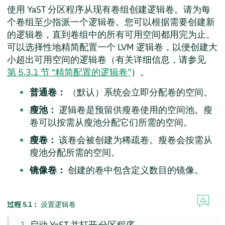
使用 YaST 分区程序从现有卷组创建逻辑卷。请为每
个卷组至少指派一个逻辑卷。您可以根据需要创建新
的逻辑卷，直到卷组中的所有可用空间都用完为止。
可以选择性地精简配置一个 LVM 逻辑卷，以便创建大
小超出可用空间的逻辑卷（有关详细信息，请参见
第 5.3.1 节 “精简配置的逻辑卷”
）。
普通卷：
（默认）系统会立即分配卷的空间。
瘦池：
逻辑卷是预留供瘦卷使用的空间池。瘦
卷可以按需从瘦池分配它们所需的空间。
瘦卷：
该卷会被创建为稀疏卷。瘦卷会按需从
瘦池分配所需的空间。
镜像卷：
创建的卷中包含定义数目的镜像。
过程 5.1︰
设置逻辑卷
启动 YaST 并打开
分区程序
。