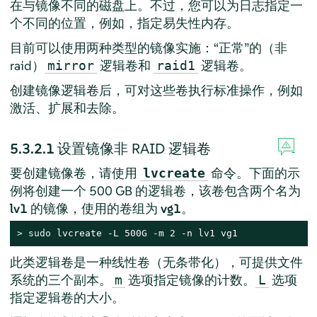
在与镜像不同的磁盘上。不过，您可以为日志指定一
个不同的位置，例如，指定易失性内存。
目前可以使用两种类型的镜像实施：“正常”的（非
raid）
逻辑卷和
逻辑卷。
mirror
raid1
创建镜像逻辑卷后，可对这些卷执行标准操作，例如
激活、扩展和去除。
5.3.2.1
设置镜像非 RAID 逻辑卷
要创建镜像卷，请使用
命令。下面的示
lvcreate
例将创建一个 500 GB 的逻辑卷，该卷包含两个名为
lv1
的镜像，使用的卷组为
vg1
。
> 
sudo
 lvcreate -L 500G -m 2 -n lv1 vg1
此类逻辑卷是一种线性卷（无条带化），可提供文件
系统的三个副本。
选项指定镜像的计数。
选项
m
L
指定逻辑卷的大小。