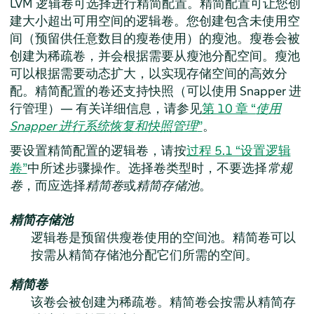
LVM 逻辑卷可选择进行精简配置。精简配置可让您创
建大小超出可用空间的逻辑卷。您创建包含未使用空
间（预留供任意数目的瘦卷使用）的瘦池。瘦卷会被
创建为稀疏卷，并会根据需要从瘦池分配空间。瘦池
可以根据需要动态扩大，以实现存储空间的高效分
配。精简配置的卷还支持快照（可以使用 Snapper 进
行管理）— 有关详细信息，请参见
第 10 章 “
使用
Snapper 进行系统恢复和快照管理
”
。
要设置精简配置的逻辑卷，请按
过程 5.1 “设置逻辑
卷”
中所述步骤操作。选择卷类型时，不要选择
常规
卷
，而应选择
精简卷
或
精简存储池
。
精简存储池
逻辑卷是预留供瘦卷使用的空间池。精简卷可以
按需从精简存储池分配它们所需的空间。
精简卷
该卷会被创建为稀疏卷。精简卷会按需从精简存