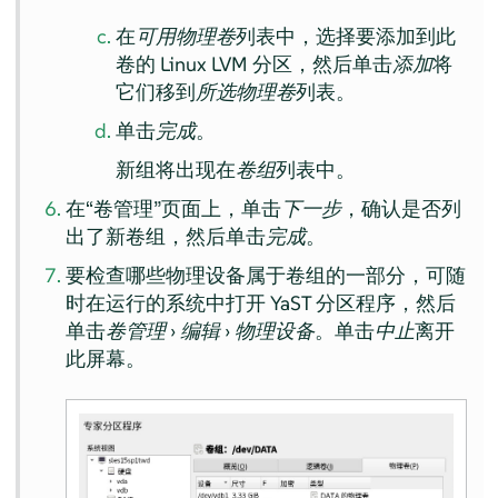
在
可用物理卷
列表中，选择要添加到此
卷的 Linux LVM 分区，然后单击
添加
将
它们移到
所选物理卷
列表。
单击
完成
。
新组将出现在
卷组
列表中。
在“卷管理”页面上，单击
下一步
，确认是否列
出了新卷组，然后单击
完成
。
要检查哪些物理设备属于卷组的一部分，可随
时在运行的系统中打开 YaST 分区程序，然后
单击
卷管理
›
编辑
›
物理设备
。单击
中止
离开
此屏幕。