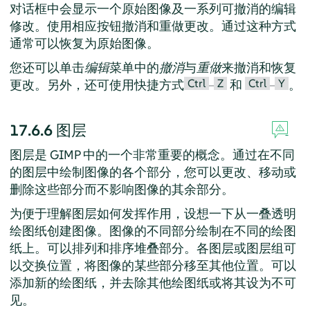
对话框中会显示一个原始图像及一系列可撤消的编辑
修改。使用相应按钮撤消和重做更改。通过这种方式
通常可以恢复为原始图像。
您还可以单击
编辑
菜单中的
撤消
与
重做
来撤消和恢复
Ctrl
Z
Ctrl
Y
更改。另外，还可使用快捷方式
–
和
–
。
17.6.6
图层
图层是
GIMP
中的一个非常重要的概念。通过在不同
的图层中绘制图像的各个部分，您可以更改、移动或
删除这些部分而不影响图像的其余部分。
为便于理解图层如何发挥作用，设想一下从一叠透明
绘图纸创建图像。图像的不同部分绘制在不同的绘图
纸上。可以排列和排序堆叠部分。各图层或图层组可
以交换位置，将图像的某些部分移至其他位置。可以
添加新的绘图纸，并去除其他绘图纸或将其设为不可
见。