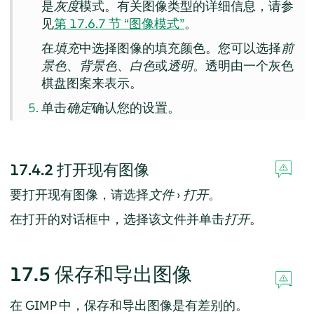
是
灰度
模式。有关图像类型的详细信息，请参
见
第 17.6.7 节 “图像模式”
。
在
填充
中选择图像的填充颜色。您可以选择
前
景色
、
背景色
、
白色
或
透明
。透明由一个灰色
棋盘图案来表示。
单击
确定
确认您的设置。
17.4.2
打开现有图像
要打开现有图像，请选择
文件
›
打开
。
在打开的对话框中，选择该文件并单击
打开
。
17.5
保存和导出图像
在
GIMP
中，保存和导出图像是有差别的。