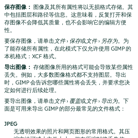
保存图像：
图像及其所有属性将以无损格式存储。其
中包括图层和路径等信息。这意味着，反复打开和保
存图像不会降低其质量，也不会影响它的编辑方便
性。
要保存图像，请单击
文件
›
保存
或
文件
›
另存为
。为
了能存储所有属性，在此模式下仅允许使用
GIMP
的
本机格式：XCF 格式。
导出图像：
存储图像所用的格式可能会导致某些属性
丢失。例如，大多数图像格式都不支持图层。导出
时，
GIMP
会告诉您哪些属性将会丢失，并要求您决
定如何进行后续处理。
要导出图像，请单击
文件
›
覆盖
或
文件
›
导出为
。下
面是可用来导出 GIMP 的部分最常见的文件格式：
JPEG
无透明效果的照片和网页图形的常用格式。其压