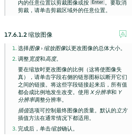
Enter
内的任意位置以剪裁图像或按
。要取消
剪裁，请单击剪裁区域外的任意位置。
17.6.1.2
缩放图像
选择
图像
›
缩放图像
以更改图像的总体大小。
调整
宽度
和
高度
。
要在缩放时更改图像的比例（这将使图像失
真），请单击字段右侧的链形图标以断开它们
之间的链接。将这些字段链接起来后，所有值
都会成比例地发生改变。使用
X 分辨率
和
Y
分辨率
调整分辨率。
插值
选项可控制最终图像的质量。默认的
立方
插值方法在通常情况下都适用。
完成后，单击
缩放
确认。