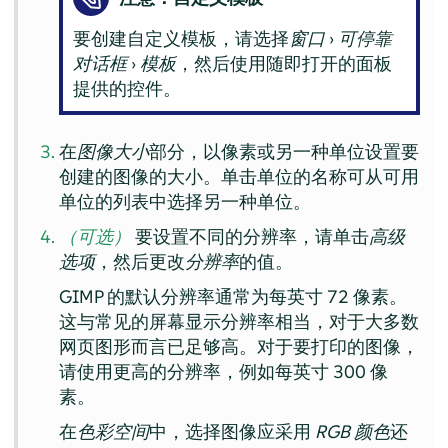
要创建自定义模板，请选择
窗口
›
可停靠
对话框
›
模板
，然后使用随即打开的面板
提供的控件。
在
图像大小
部分，以像素或另一种单位设置要
创建的图像的大小。单击单位的名称可从可用
单位的列表中选择另一种单位。
（可选）
要设置不同的分辨率，请单击
高级
选项
，然后更改
分辨率
的值。
GIMP
的默认分辨率通常为每英寸 72 像素。
这与常见的屏幕显示分辨率相当，对于大多数
网页图形而言已足够高。对于要打印的图像，
请使用更高的分辨率，例如每英寸 300 像
素。
在
色彩空间
中，选择图像应采用
RGB 颜色
还