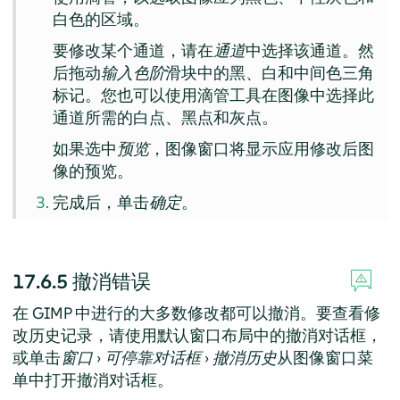
白色的区域。
要修改某个通道，请在
通道
中选择该通道。然
后拖动
输入色阶
滑块中的黑、白和中间色三角
标记。您也可以使用滴管工具在图像中选择此
通道所需的白点、黑点和灰点。
如果选中
预览
，图像窗口将显示应用修改后图
像的预览。
完成后，单击
确定
。
17.6.5
撤消错误
在
GIMP
中进行的大多数修改都可以撤消。要查看修
改历史记录，请使用默认窗口布局中的撤消对话框，
或单击
窗口
›
可停靠对话框
›
撤消历史
从图像窗口菜
单中打开撤消对话框。