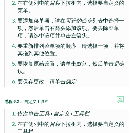
在右侧列中的
目标
下拉框内，选择要自定义的
菜单。
要添加菜单项，请在
可选的命令
列表中选择一
项，然后单击右箭头添加该项。要去除菜单
项，请选中该项并单击左箭头。
要重新排列菜单项的顺序，请选择一项，并将
其拖到其他位置。
要恢复原始设置，请单击
默认
，然后单击
是
确
认。
要保存更改，请单击
确定
。
过程 9.2︰
自定义工具栏
依次单击
工具
›
自定义
›
工具栏
。
在右侧列中的
目标
下拉框内，选择要自定义的
工具栏。