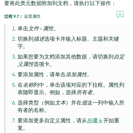
要将此类元数据附加到文档，请执行以下操作：
过程 9.7︰
设置属性
单击
文件
›
属性
。
切换到
描述
选项卡并输入标题、主题和关键
字。
如果您要为文档添加其他数据，请切换到
自定
义属性
选项卡。
要添加属性，请单击
添加属性
。
在
名称
列中，单击该项对应的下拉框。属性列
表随即显示。例如，选择
所有者
。
选择类型（例如
文本
）并在
值
这一列中输入所
有者的名称。
要添加更多自定义属性，请从
步骤 4
开始重
复。