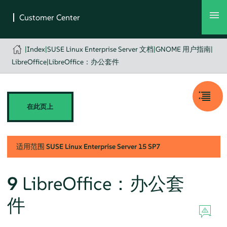
|
Index
|
SUSE Linux Enterprise Server 文档
|
GNOME 用户指南
|
LibreOffice
|
LibreOffice：办公套件
在此页上
适用范围
SUSE Linux Enterprise Server
15 SP7
9
LibreOffice：办公套
件