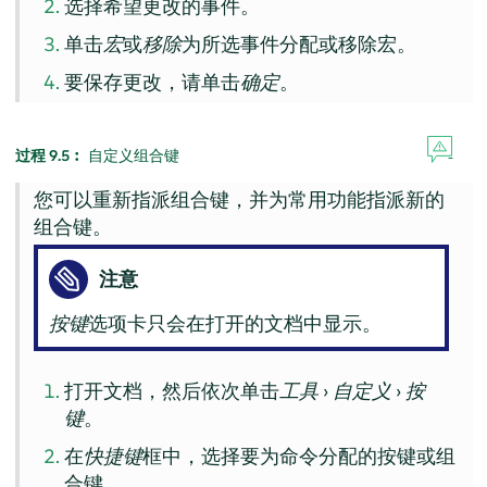
选择希望更改的事件。
单击
宏
或
移除
为所选事件分配或移除宏。
要保存更改，请单击
确定
。
过程 9.5︰
自定义组合键
您可以重新指派组合键，并为常用功能指派新的
组合键。
注意
按键
选项卡只会在打开的文档中显示。
打开文档，然后依次单击
工具
›
自定义
›
按
键
。
在
快捷键
框中，选择要为命令分配的按键或组
合键。