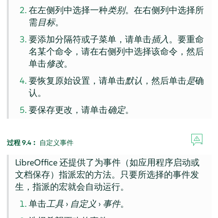
在左侧列中选择一种
类别
。在右侧列中选择所
需
目标
。
要添加分隔符或子菜单，请单击
插入
。要重命
名某个命令，请在右侧列中选择该命令，然后
单击
修改
。
要恢复原始设置，请单击
默认
，然后单击
是
确
认。
要保存更改，请单击
确定
。
过程 9.4︰
自定义事件
LibreOffice 还提供了为事件（如应用程序启动或
文档保存）指派宏的方法。只要所选择的事件发
生，指派的宏就会自动运行。
单击
工具
›
自定义
›
事件
。