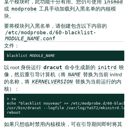
某个模块时，此功能十分有用。您仍可使用
insmod
或
工具手动加载列入黑名单的内核模
modprobe
块。
要将模块列入黑名单，请创建包含以下内容的
/etc/modprobe.d/60-blacklist-
MODULE_NAME
.conf
文件：
blacklist 
MODULE_NAME
以 root 身份运行
命令生成新的
映
dracut
initrd
像，然后重引导计算机（将
替换为当前 initrd
NAME
的名称，将
替换为当前运行的内
KERNELVERSION
核）：
> 
su

echo "blacklist nouveau" >> /etc/modprobe.d/60-blackl
/usr/bin/dracut --logfile /var/log/YaST2/mkinitrd.log
reboot
如果只想临时禁用内核模块，可在引导期间即时将其