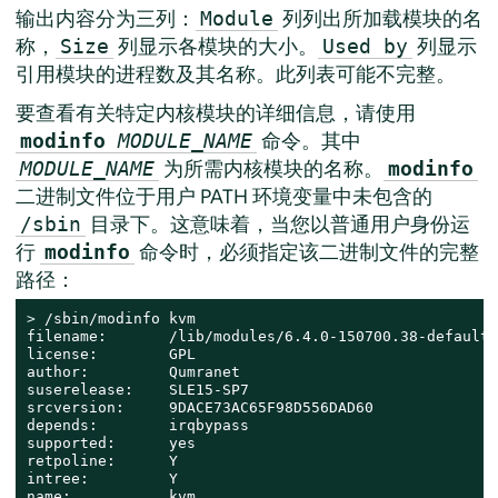
输出内容分为三列：
列列出所加载模块的名
Module
称，
列显示各模块的大小。
列显示
Size
Used by
引用模块的进程数及其名称。此列表可能不完整。
要查看有关特定内核模块的详细信息，请使用
命令。其中
modinfo
MODULE_NAME
为所需内核模块的名称。
MODULE_NAME
modinfo
二进制文件位于用户 PATH 环境变量中未包含的
目录下。这意味着，当您以普通用户身份运
/sbin
行
命令时，必须指定该二进制文件的完整
modinfo
路径：
> 
/sbin/modinfo kvm

filename:       /lib/modules/6.4.0-150700.38-default/
license:        GPL

author:         Qumranet

suserelease:    SLE15-SP7

srcversion:     9DACE73AC65F98D556DAD60

depends:        irqbypass

supported:      yes

retpoline:      Y

intree:         Y

name:           kvm
