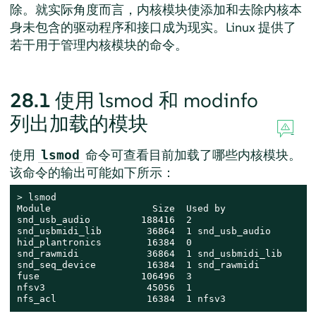
除。就实际角度而言，内核模块使添加和去除内核本
身未包含的驱动程序和接口成为现实。Linux 提供了
若干用于管理内核模块的命令。
28.1
使用 lsmod 和 modinfo
列出加载的模块
使用
命令可查看目前加载了哪些内核模块。
lsmod
该命令的输出可能如下所示：
> 
lsmod

Module                  Size  Used by

snd_usb_audio         188416  2

snd_usbmidi_lib        36864  1 snd_usb_audio

hid_plantronics        16384  0

snd_rawmidi            36864  1 snd_usbmidi_lib

snd_seq_device         16384  1 snd_rawmidi

fuse                  106496  3

nfsv3                  45056  1

nfs_acl                16384  1 nfsv3