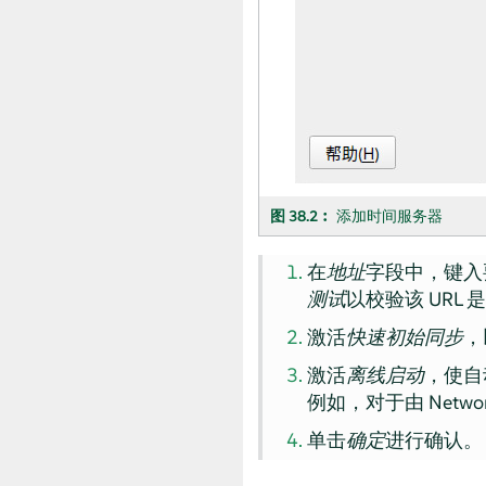
图 38.2︰
添加时间服务器
在
地址
字段中，键入
测试
以校验该 URL
激活
快速初始同步
，
激活
离线启动
，使自
例如，对于由 Netw
单击
确定
进行确认。