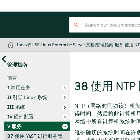
|
Index
|
SUSE Linux Enterprise Server 文档
|
管理指南
|
服务
|
使用 N
管理指南
前言
38
使用 NT
I
常用任务
II
引导 Linux 系统
NTP（网络时间协议）
III
系统
得时间。然后将此计算机
IV
硬件配置
网络中所有计算机系统时
V
服务
维护确切的系统时间在许
37
使用 YaST 进行服务管