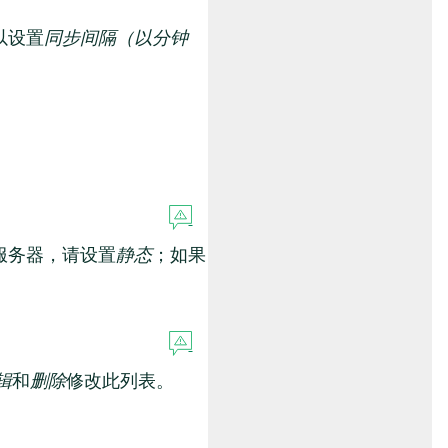
以设置
同步间隔（以分钟
服务器，请设置
静态
；如果
辑
和
删除
修改此列表。