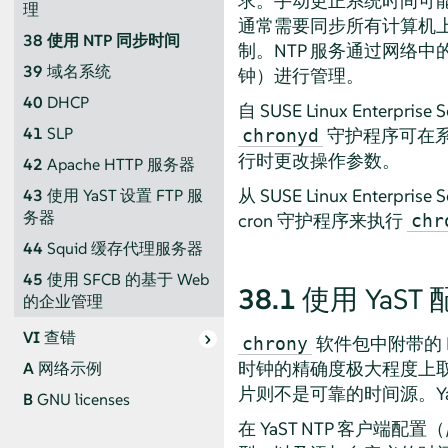
求。手动更正系统时间可
理
通常需要同步所有计算机上
38
使用 NTP 同步时间
制。NTP 服务通过网络
39
域名系统
钟）进行管理。
40
DHCP
自
SUSE Linux Enterprise S
41
SLP
守护程序可在
chronyd
行时更改操作参数。
42
Apache HTTP 服务器
从
SUSE Linux Enterprise S
43
使用 YaST 设置 FTP 服
务器
cron 守护程序来执行
chr
44
Squid 缓存代理服务器
45
使用 SFCB 的基于 Web
38.1
使用 YaST
的企业管理
VI
查错
软件包中附带的 N
chrony
时钟的精确度极大程度上取决
A
网络示例
片则不是可靠的时间源。YaS
B
GNU licenses
在 YaST NTP 客户端配置（