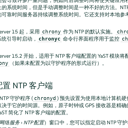
能会导致许多严重问题，例如向后调整时间将使关键应用
的系统时间，但是手动调整时间是一种不好的方法。NTP
中的可靠时间服务器持续调整系统时间。它还支持对本地参
erver
15 起，采用
作为 NTP 的默认实施。
chrony
chr
系统引导时启动，
命令行界面程序用于监控
chronyc
ch
erver
15.2 开始，适用于 NTP 客户端配置的 YaST 模块将配置 
（如果未配置为以守护程序的形式运行）。
ony
 配置 NTP 客户端
TP 守护程序 (
) 预先设置为使用本地计算机
chronyd
于它的时间源。例如，原子时钟或 GPS 接收器是精确的
T 简化了 NTP 客户端的配置。
网络服务
›
NTP 配置
）窗口中，您可以指定启动 NTP 守