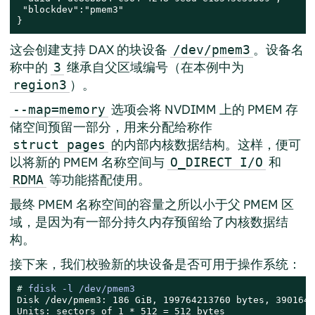
 "blockdev":"pmem3"

}
这会创建支持 DAX 的块设备
。设备名
/dev/pmem3
称中的
继承自父区域编号（在本例中为
3
）。
region3
选项会将 NVDIMM 上的 PMEM 存
--map=memory
储空间预留一部分，用来分配给称作
的内部内核数据结构。这样，便可
struct pages
以将新的 PMEM 名称空间与
和
O_DIRECT I/O
等功能搭配使用。
RDMA
最终 PMEM 名称空间的容量之所以小于父 PMEM 区
域，是因为有一部分持久内存预留给了内核数据结
构。
接下来，我们校验新的块设备是否可用于操作系统：
# 
fdisk -l /dev/pmem3
Disk /dev/pmem3: 186 GiB, 199764213760 bytes, 3901644
Units: sectors of 1 * 512 = 512 bytes
