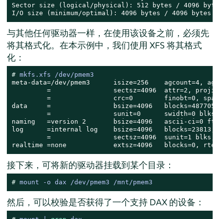
Sector size (logical/physical): 512 bytes / 4096 bytes
I/O size (minimum/optimal): 4096 bytes / 4096 bytes
与其他任何驱动器一样，在使用该设备之前，必须先
将其格式化。在本示例中，我们使用 XFS 将其格式
化：
# 
mkfs.xfs /dev/pmem3
meta-data=/dev/pmem3      isize=256    agcount=4, ags
         =                sectsz=4096  attr=2, projid
         =                crc=0        finobt=0, spar
data     =                bsize=4096   blocks=4877056
         =                sunit=0      swidth=0 blks

naming   =version 2       bsize=4096   ascii-ci=0 fty
log      =internal log    bsize=4096   blocks=23813, 
         =                sectsz=4096  sunit=1 blks, 
realtime =none            extsz=4096   blocks=0, rtex
接下来，可将新的驱动器挂载到某个目录：
# 
mount -o dax /dev/pmem3 /mnt/pmem3
然后，可以校验是否获得了一个支持 DAX 的设备：