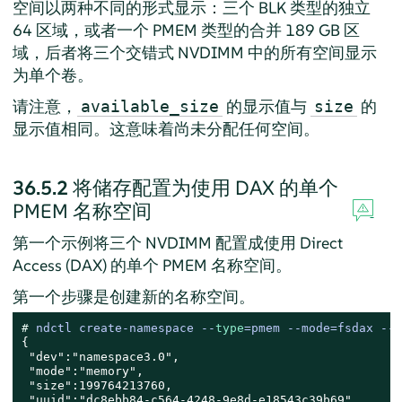
空间以两种不同的形式显示：三个 BLK 类型的独立
64 区域，或者一个 PMEM 类型的合并 189 GB 区
域，后者将三个交错式 NVDIMM 中的所有空间显示
为单个卷。
请注意，
的显示值与
的
available_size
size
显示值相同。这意味着尚未分配任何空间。
36.5.2
将储存配置为使用 DAX 的单个
PMEM 名称空间
第一个示例将三个 NVDIMM 配置成使用 Direct
Access (DAX) 的单个 PMEM 名称空间。
第一个步骤是创建新的名称空间。
# 
ndctl create-namespace --
type
=pmem --mode=fsdax --
m
{

 "dev":"namespace3.0",

 "mode":"memory",

 "size":199764213760,

 "uuid":"dc8ebb84-c564-4248-9e8d-e18543c39b69",
