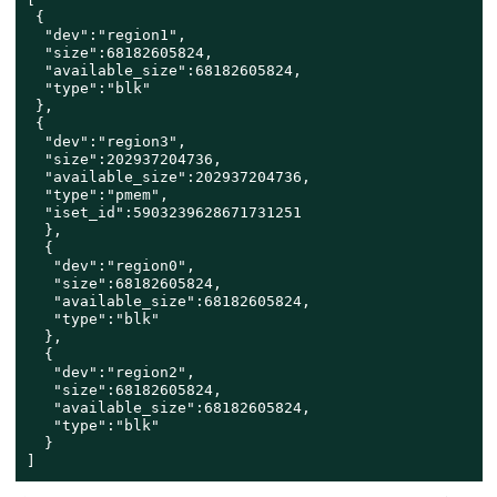
 {

  "dev":"region1",

  "size":68182605824,

  "available_size":68182605824,

  "type":"blk"

 },

 {

  "dev":"region3",

  "size":202937204736,

  "available_size":202937204736,

  "type":"pmem",

  "iset_id":5903239628671731251

  },

  {

   "dev":"region0",

   "size":68182605824,

   "available_size":68182605824,

   "type":"blk"

  },

  {

   "dev":"region2",

   "size":68182605824,

   "available_size":68182605824,

   "type":"blk"

  }

]