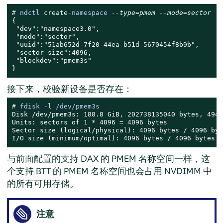
# 
ndctl 
create
-namespace 
--type=pmem --mode=sector
{

 "dev":"namespace3.0",

 "mode":"sector",

 "uuid":"51ab652d-7f20-44ea-b51d-5670454f8b9b",

 "sector_size":4096,

 "blockdev":"pmem3s"

}
接下来，校验新设备是否存在：
# 
fdisk -l /dev/pmem3s
Disk /dev/pmem3s: 188.8 GiB, 202738135040 bytes, 4949
Units: sectors of 1 * 4096 = 4096 bytes

Sector size (logical/physical): 4096 bytes / 4096 byte
I/O size (minimum/optimal): 4096 bytes / 4096 bytes
与前面配置的支持 DAX 的 PMEM 名称空间一样，这
个支持 BTT 的 PMEM 名称空间也会占用 NVDIMM 中
的所有可用存储。
注意