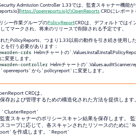
 Security Admission Controller 1.33では、監査スキャナ
eports.io](
https://openreports.io)のOpenReports
CRDにレポー
ポリシー作業グループの
PolicyReport
CRDは、デフォルトではイ
としてマークされ、将来のリリースで削除される予定です。
れたPolicyReports、つまり1.33以前の動作を引き続き使用
ことを行う必要があります：
Helmチャートの`.Values.install.installPolicyR
ewarden-crds
ue`に変更します。
Helmチャートの`.Values.auditScanner.re
ewarden-controller
openreports`から`policyreport`に変更します。
nReport CRDは、
保存および管理するための構造化された方法を提供します
`ClusterReport`
監査スキャナーのポリシースキャン結果を保存します。 
スコープに応じて、各スキャンされたリソースのために`Rep
Report`を作成します。`Report`