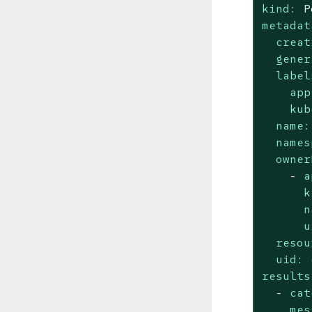
kind:
P
metadat
creat
gener
label
app
kub
name:
names
owner
-
a
k
n
u
resou
uid:
results
-
cat
mes