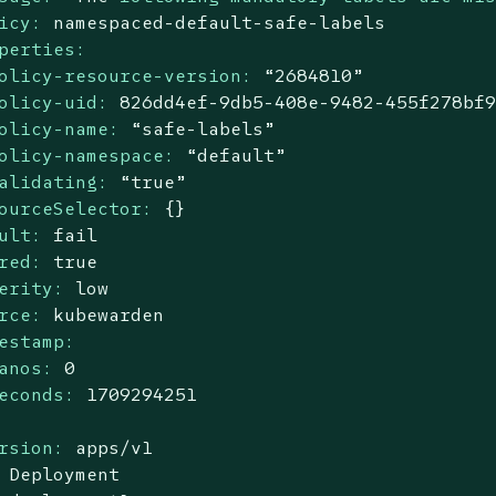
icy:
namespaced-default-safe-labels
perties:
olicy-resource-version:
“2684810”
olicy-uid:
826dd4ef-9db5-408e-9482-455f278bf
olicy-name:
“safe-labels”
olicy-namespace:
“default”
alidating:
“true”
ourceSelector:
{}
ult:
fail
red:
true
erity:
low
rce:
kubewarden
estamp:
anos:
0
econds:
1709294251
rsion:
apps/v1
Deployment