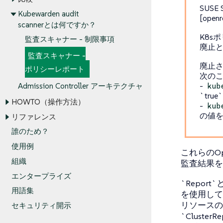
SUSE
Kubewarden audit
[openr
scannerとは何ですか？
K8s
監査スキャナー - 制限事項
廃止
監査スキャナー -
廃止さ
ポリシーレポート
次の
-
kub
Admission Controller アーキテクチャ
`tr
HOWTO（操作方法）
-
kub
の値を`
リファレンス
誰のため？
使用例
これらのOpe
組織
監査結果を
エンタープライズ
`Report`と
用語集
を使用して
リソースの
セキュリティ開示
`Cluster