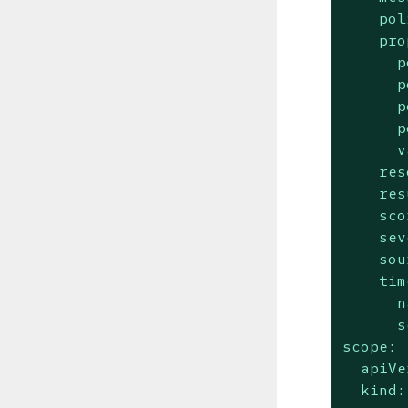
pol
pro
p
p
p
p
v
res
res
sco
sev
sou
tim
n
s
scope:
apiVe
kind: