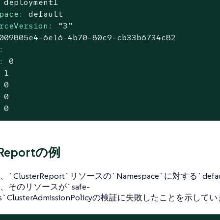
deployment1
pace:
default
rceVersion:
“3”
009805e4
-6e16
-4b70-80c9-cb33b6734c82
:
:
0
1
0
0
0
rReportの例
ClusterReport`リソースの`Namespace`に対する`de
そのリソースが`safe-
ions`ClusterAdmissionPolicyの検証に失敗したことを示し