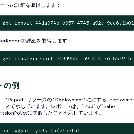
ートの詳細を取得します：
 get report 44da974b-6057-4745-a92c-9dd8a1b0
sterReportの詳細を取得します：
 get clusterreport e48d9bbc-a9c4-4c36-8519-b
トの例
Report`リソースの`Deployment`に対する`deployment1
ースで示しています。レポートは、`Pod`が`safe-
AdmissionPolicyに失敗したことを示しています。
ion:
wgpolicyk8s.io/v1beta1