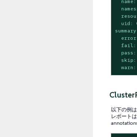
name:
names
resou
uid:
summary
error
fail:
pass:
skip:
warn:
Cluste
以下の例は、`
レポートは、
annotat