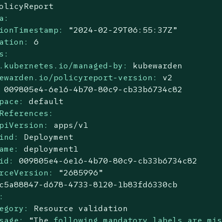
olicyReport
a:
ionTimestamp:
“2024-02-29T06:55:37Z”
ation:
6
s:
.kubernetes.io/managed-by:
kubewarden
ewarden.io/policyreport-version:
v2
009805e4
-6e16
-4b70-80c9-cb33b6734c82
pace:
default
References:
piVersion:
apps/v1
ind:
Deployment
ame:
deployment1
id:
009805e4
-6e16
-4b70-80c9-cb33b6734c82
rceVersion:
“2685996”
c5a88847-d678-4733-8120-1b83fd6330cb
:
egory:
Resource
validation
sage:
“The
following mandatory labels are mi