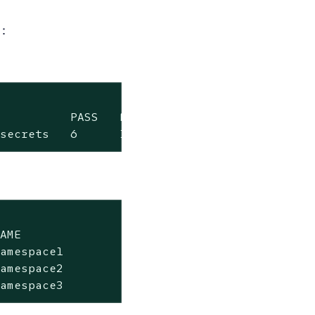
：
          PASS   FAIL   WARN   ERROR   SKIP  
-secrets   6      1      0      0       0    
AME                 PASS   FAIL   WARN   ERRO
amespace1           3      1     0       0   
amespace2           0      4     0       0   
namespace3           4      0     0       0  