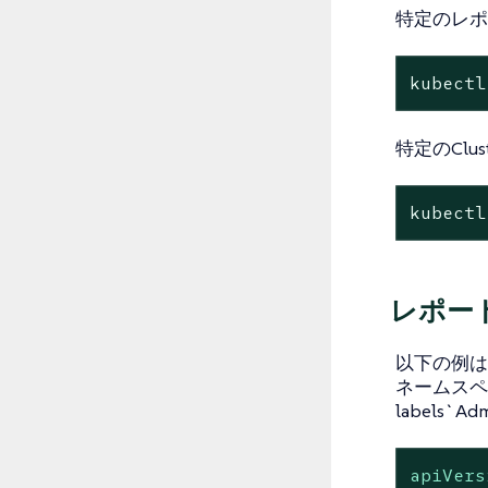
特定のレポ
kubectl
特定のClu
kubectl
レポー
以下の例は、`
ネームスペ
labels`
apiVers