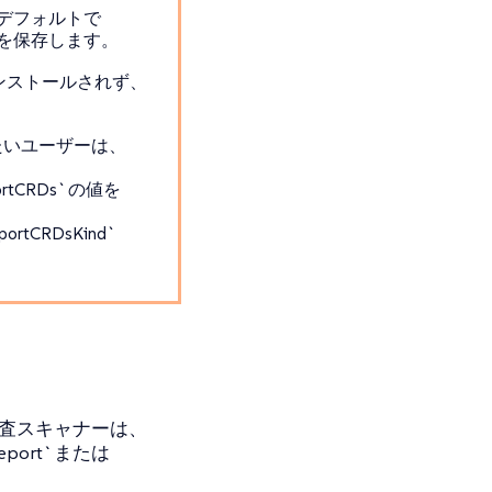
ー機能がデフォルトで
トを保存します。
ンストールされず、
したいユーザーは、
eportCRDs`の値を
portCRDsKind`
。
監査スキャナーは、
ort`または