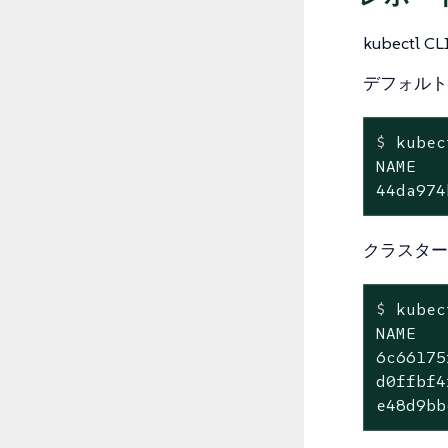
kubec
デフォルト
$
 kubec
NAME   
44da974
クラスター
$
 kubec
NAME   
6c66175
d0ffbf4
e48d9bb