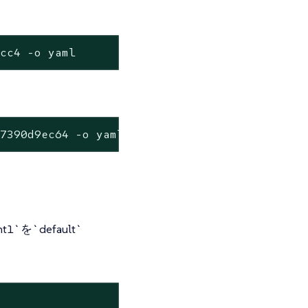
1cc4 -o yaml
c7390d9ec64 -o yaml
`を`default`