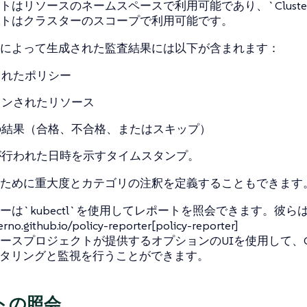
はリソースのネームスペースで利用可能であり、`ClusterRe
トはクラスターのスコープで利用可能です。
によって生成された監査結果には以下が含まれます：
されたポリシー
ャンされたリソース
の結果（合格、不合格、またはスキップ）
が行われた日時を示すタイムスタンプ。
ために重大度とカテゴリの注釈を定義することもできます
ーは`kubectl`を使用してレポートを照会できます。彼ら
erno.github.io/policy-reporter[policy-reporter]
ースプロジェクトが提供するオプションのUIを使用して、Open
ニタリングと監視を行うことができます。
トの照会