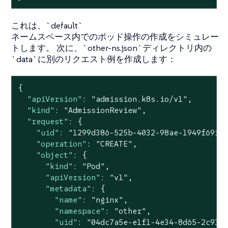
これは、`default`
ネームスペース内でのポッド操作の作成をシミュレー
トします。 次に、`other-ns.json`ディレクトリ内の
`data`に別のリクエスト例を作成します：
{

"apiVersion"
: 
"admission.k8s.io/v1"
,

"kind"
: 
"AdmissionReview"
,

"request"
: {

"uid"
: 
"1299d386-525b-4032-98ae-1949f69f9
"operation"
: 
"CREATE"
,

"object"
: {

"kind"
: 
"Pod"
,

"apiVersion"
: 
"v1"
,

"metadata"
: {

"name"
: 
"nginx"
,

"namespace"
: 
"other"
,

"uid"
: 
"04dc7a5e-e1f1-4e34-8d65-2c933