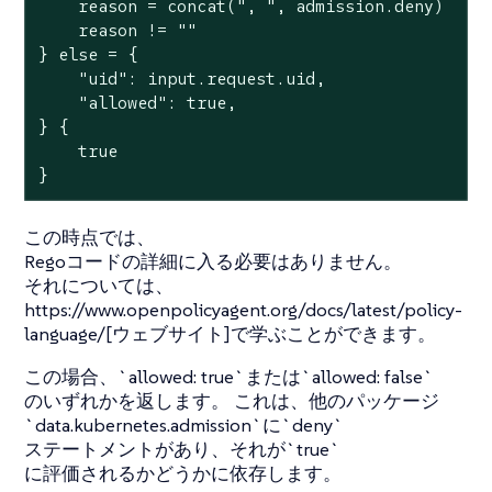
    reason = concat(", ", admission.deny)

    reason != ""

} else = {

    "uid": input.request.uid,

    "allowed": true,

} {

    true

}
この時点では、
Regoコードの詳細に入る必要はありません。
それについては、
https://www.openpolicyagent.org/docs/latest/policy-
language/[ウェブサイト]で学ぶことができます。
この場合、`allowed: true`または`allowed: false`
のいずれかを返します。 これは、他のパッケージ
`data.kubernetes.admission`に`deny`
ステートメントがあり、それが`true`
に評価されるかどうかに依存します。