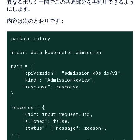
異なるポリシー間でこの共通部分を再利用できるよう
にします。
内容は次のとおりです：
package policy

import data.kubernetes.admission

main = {

    "apiVersion": "admission.k8s.io/v1",

    "kind": "AdmissionReview",

    "response": response,

}

response = {

    "uid": input.request.uid,

    "allowed": false,

    "status": {"message": reason},

} {
