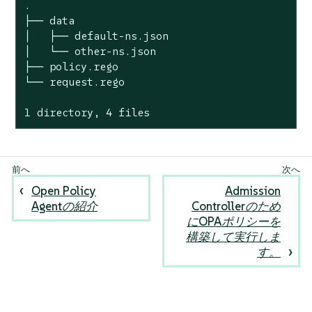
.

├── data

│   ├── default-ns.json

│   └── other-ns.json

├── policy.rego

└── request.rego

1 directory, 4 files
Open Policy
Admission
Agentの紹介
Controllerのため
にOPAポリシーを
構築して実行しま
す。