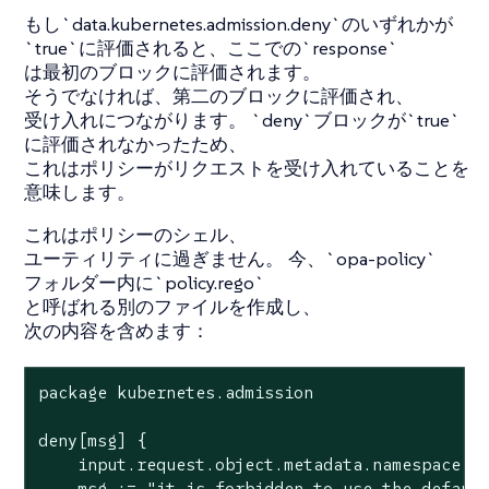
もし`data.kubernetes.admission.deny`のいずれかが
`true`に評価されると、ここでの`response`
は最初のブロックに評価されます。
そうでなければ、第二のブロックに評価され、
受け入れにつながります。 `deny`ブロックが`true`
に評価されなかったため、
これはポリシーがリクエストを受け入れていることを
意味します。
これはポリシーのシェル、
ユーティリティに過ぎません。 今、`opa-policy`
フォルダー内に`policy.rego`
と呼ばれる別のファイルを作成し、
次の内容を含めます：
package kubernetes.admission

deny[msg] {

    input.request.object.metadata.namespace ==
    msg := "it is forbidden to use the default