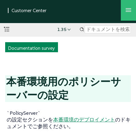
1.35
Documentation survey
本番環境用のポリシーサ
ーバーの設定
`PolicyServer`
の設定セクションを
本番環境のデプロイメント
のドキ
ュメントでご参照ください。