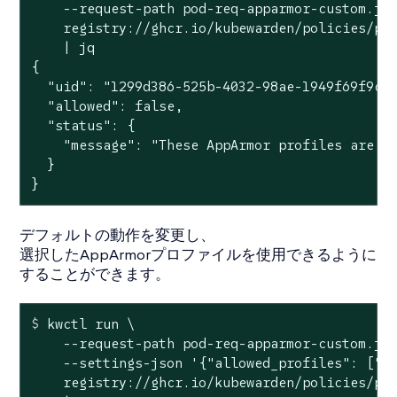
    --request-path pod-req-apparmor-custom.jso
    registry://ghcr.io/kubewarden/policies/psp
    | jq

{

  "uid": "1299d386-525b-4032-98ae-1949f69f9cfc
  "allowed": false,

  "status": {

    "message": "These AppArmor profiles are no
  }

}
デフォルトの動作を変更し、
選択したAppArmorプロファイルを使用できるように
することができます。
$
 kwctl run \
    --request-path pod-req-apparmor-custom.jso
    --settings-json '{"allowed_profiles": ["ru
    registry://ghcr.io/kubewarden/policies/psp