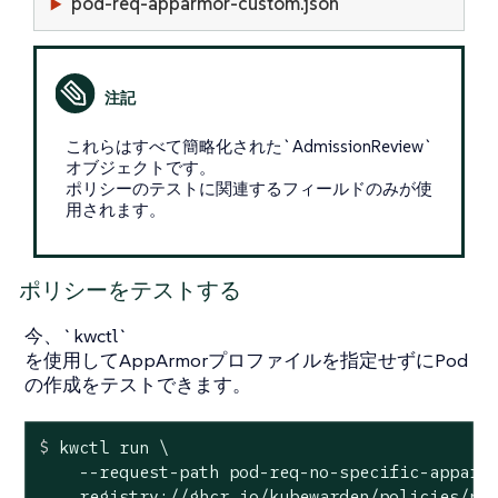
pod-req-apparmor-custom.json
これらはすべて簡略化された`AdmissionReview`
オブジェクトです。
ポリシーのテストに関連するフィールドのみが使
用されます。
ポリシーをテストする
今、`kwctl`
を使用してAppArmorプロファイルを指定せずにPod
の作成をテストできます。
$
 kwctl run \
    --request-path pod-req-no-specific-apparmo
    registry://ghcr.io/kubewarden/policies/psp