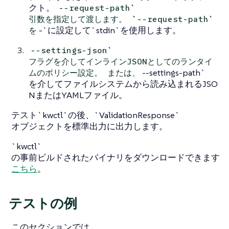
クト。
--request-path`
引数を指定して渡します。 `--request-path`
-`に設定して`stdin`を使用します。
を
--settings-json`
フラグを介してインラインJSONとしてのランタイ
--settings-path`
ムのポリシー設定。 または、
を介してファイルシステムから読み込まれるJSO
NまたはYAMLファイル。
テスト`kwctl`の後、`ValidationResponse`
オブジェクトを標準出力に出力します。
`kwctl`
の事前ビルドされたバイナリをダウンロードできます
こちら
。
テストの例
このセクションでは、