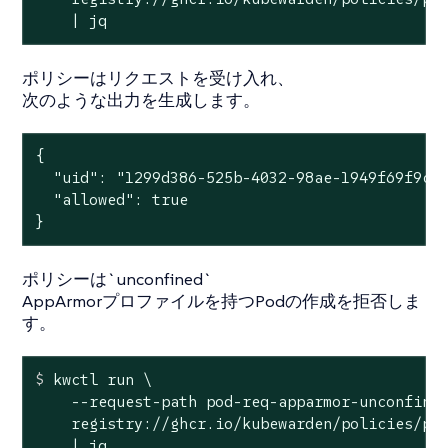
    | jq
ポリシーはリクエストを受け入れ、
次のような出力を生成します。
{

  "uid": "1299d386-525b-4032-98ae-1949f69f9cfc
  "allowed": true

}
ポリシーは`unconfined`
AppArmorプロファイルを持つPodの作成を拒否しま
す。
$
 kwctl run \
    --request-path pod-req-apparmor-unconfined
    registry://ghcr.io/kubewarden/policies/psp
    | jq
