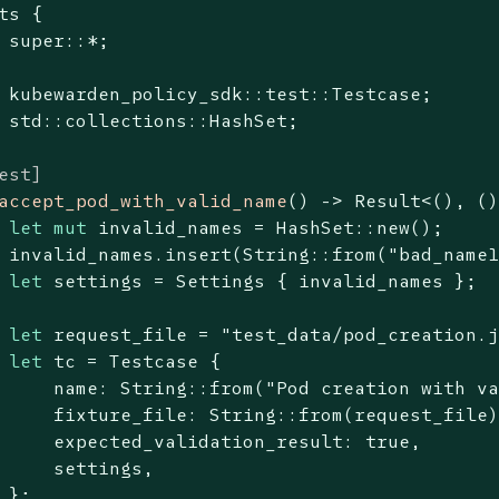
ts {

 super::*;

 kubewarden_policy_sdk::test::Testcase;

 std::collections::HashSet;

est]
accept_pod_with_valid_name
() -> 
Result
<(), ()
let
mut
 invalid_names = HashSet::new();

 invalid_names.insert(
String
::from(
"bad_name
let
 settings = Settings { invalid_names };

let
 request_file = 
"test_data/pod_creation.
let
 tc = Testcase {

     name: 
String
::from(
"Pod creation with v
     fixture_file: 
String
::from(request_file)
     expected_validation_result: 
true
,

     settings,

 };
