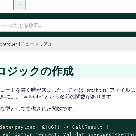
ntroller
チュートリアル
ロジックの作成
コードを書く時が来ました。 これは`src/lib.rs`ファイ
ルには、`validate`という名前の関数があります。
な型として提供された関数です：
date
(payload: &[
u8
]) -> CallResult {

 validation_request: ValidationRequest<Setti