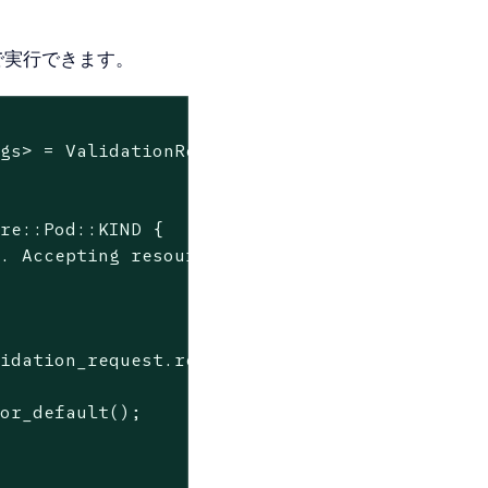
ことで実行できます。
gs> = ValidationRequest::new(payload)?;

re::Pod::KIND {

y. Accepting resource"
; 
"kind"
 => &validation_
idation_request.request.object) {

or_default();
