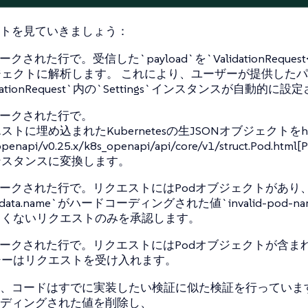
トを見ていきましょう：
クされた行で。受信した`payload`を`ValidationRequest<S
ジェクトに解析します。 これにより、ユーザーが提供した
idationRequest`内の`Settings`インスタンスが自動的に
マークされた行で。
トに埋め込まれたKubernetesの生JSONオブジェクトをhttps://ar
openapi/v0.25.x/k8s_openapi/api/core/v1/struct.Pod.ht
ンスタンスに変換します。
ークされた行で。リクエストにはPodオブジェクトがあり
adata.name`がハードコーディングされた値`invalid-pod-na
しくないリクエストのみを承認します。
ークされた行で。リクエストにはPodオブジェクトが含ま
シーはリクエストを受け入れます。
、コードはすでに実装したい検証に似た検証を行っていま
ディングされた値を削除し、