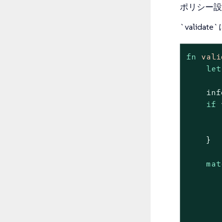
ポリシー設
`valid
fn
vali
let
    inf
if
 
       
    }

mat
       