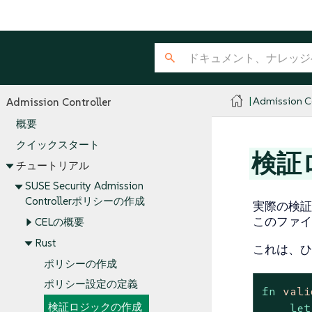
Admission Co
Admission Controller
概要
クイックスタート
検証
チュートリアル
SUSE Security Admission
Controllerポリシーの作成
実際の検証
このファイ
CELの概要
Rust
これは、ひ
ポリシーの作成
ポリシー設定の定義
fn
vali
検証ロジックの作成
let