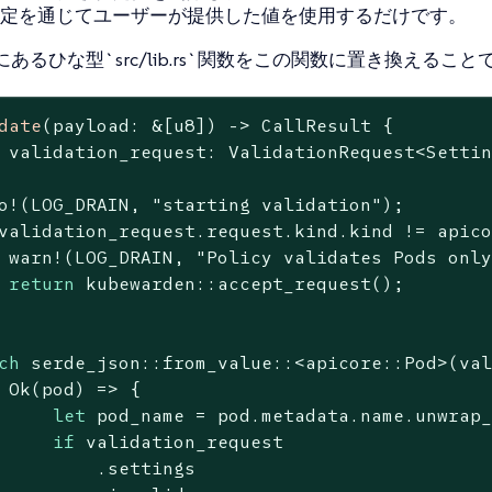
定を通じてユーザーが提供した値を使用するだけです。
ate`にあるひな型`src/lib.rs`関数をこの関数に置き換える
date
(payload: &[
u8
]) -> CallResult {

 validation_request: ValidationRequest<Settin
o!(LOG_DRAIN, 
"starting validation"
);

validation_request.request.kind.kind != apico
 warn!(LOG_DRAIN, 
"Policy validates Pods onl
return
 kubewarden::accept_request();

ch
 serde_json::from_value::<apicore::Pod>(val
Ok
(pod) => {

let
 pod_name = pod.metadata.name.unwrap_
if
 validation_request

         .settings
