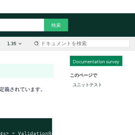
1.35
Documentation survey
このページで
ユニットテスト
ルに定義されています。
ngs> = ValidationRequest::new(payload)?; 