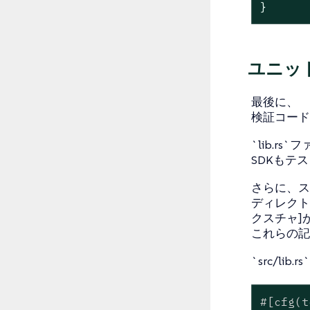
}
ユニッ
最後に、
検証コード
`lib.rs
SDKもテ
さらに、スキ
ディレクトリにデ
クスチャ]
これらの記
`src/
#[cfg(t