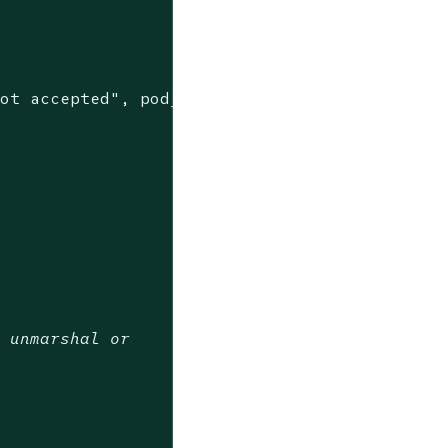
not accepted"
, pod_name)),

t unmarshal or