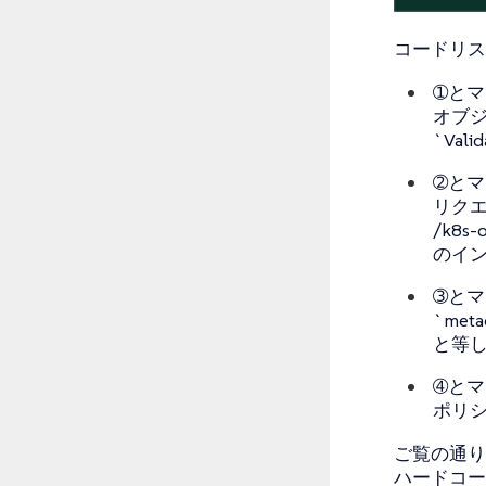
コードリス
➀とマー
オブ
`Val
➁と
リクエス
/k8s-
のイ
➂とマ
`met
と等
➃とマ
ポリ
ご覧の通り
ハードコー