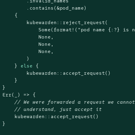
         .invalid_names

         .contains(&pod_name)

     {

         kubewarden::reject_request(

Some
(
format!
(
"pod name {:?} is 
None
,

None
,

None
,

         )

     } 
else
 {

         kubewarden::accept_request()

     }

 }

Err
(_) => {

// We were forwarded a request we canno
// understand, just accept it
     kubewarden::accept_request()

 }
