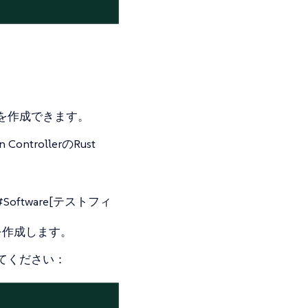
を作成できます。
trollerのRust
re#Software[テストフィ
を作成します。
してください：