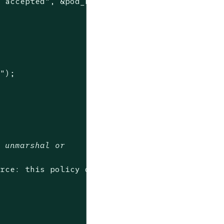
t accepted"
, &pod_name)),

e"
);

t unmarshal or
urce: this policy does not know how to evalua