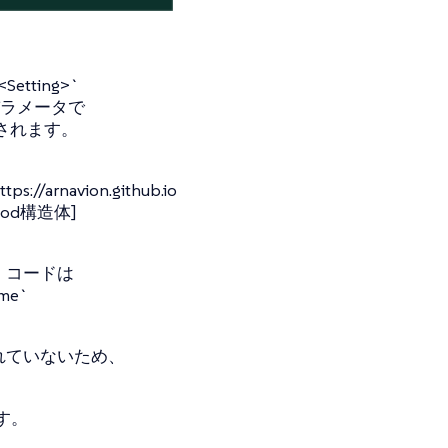
etting>`
パラメータで
設定されます。
navion.github.io
ml[Pod構造体]
、コードは
me`
れていないため、
す。