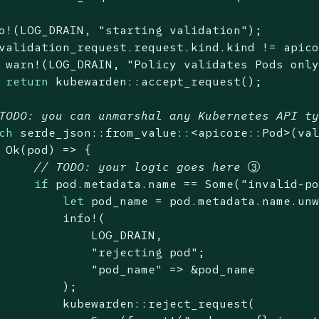
o!(LOG_DRAIN, 
"starting validation"
);

validation_request.request.kind.kind != apico
 warn!(LOG_DRAIN, 
"Policy validates Pods onl
return
 kubewarden::accept_request();

TODO:
 you can unmarshal any Kubernetes API t
ch
 serde_json::from_value::<apicore::Pod>(val
Ok
(pod) => {

// 
TODO:
 your logic goes here 
if
 pod.metadata.name == 
Some
(
"invalid-p
let
 pod_name = pod.metadata.name.unw
         info!(

             LOG_DRAIN,

"rejecting pod"
;

"pod_name"
 => &pod_name

         );

         kubewarden::reject_request(
