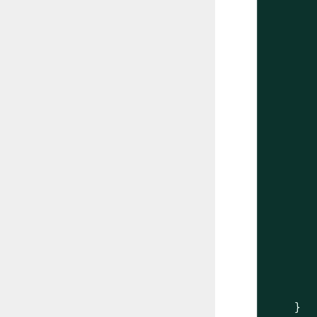
       
       
       
       
       
       
       
       
       
       
       
    }
