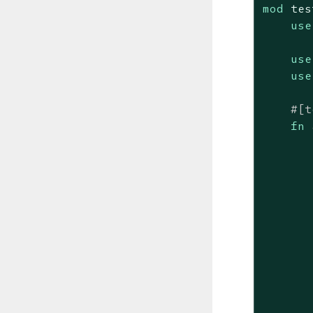
mod
 tes
use
use
use
#[t
fn
       
       
       
       
       
       