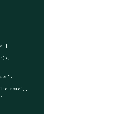
> {

1"
));

json"
;

alid name"
),

,
