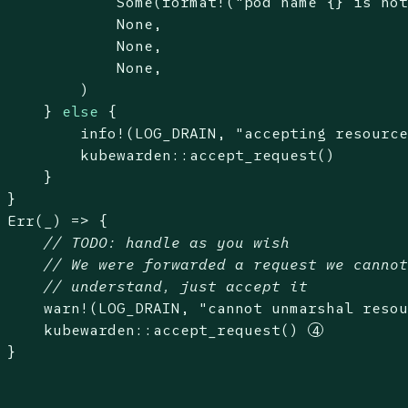
Some
(
format!
(
"pod name {} is no
None
,

None
,

None
,

         )

     } 
else
 {

         info!(LOG_DRAIN, 
"accepting resourc
         kubewarden::accept_request()

     }

 }

Err
(_) => {

// 
TODO:
 handle as you wish
// We were forwarded a request we canno
// understand, just accept it
     warn!(LOG_DRAIN, 
"cannot unmarshal reso
     kubewarden::accept_request() 
 }
