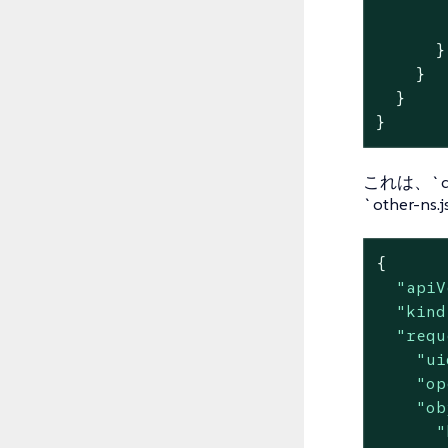
      }

    }

  }

}
これは、`
`other
{

"apiV
"kind
"requ
"ui
"op
"ob
"