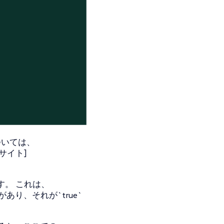
ついては、
ウェブサイト]
します。 これは、
ントがあり、それが`true`