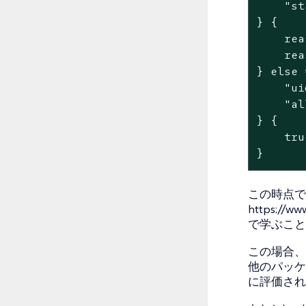
    "st
} {

    rea
    rea
} else 
    "ui
    "al
} {

    true
}
この時点で
https://w
で学ぶこと
この場合、`a
他のパッケージ
に評価され