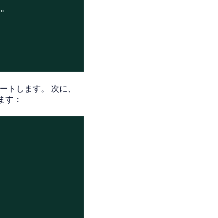
4"
レートします。 次に、
します：