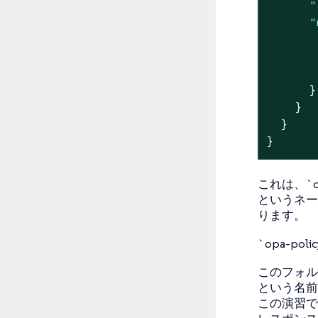
"
"
      }

    }

  }

}
これは、`ot
というネー
ります。
`opa-p
このフォルダー
という名前
この演習で