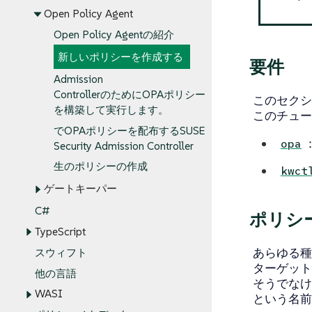
Open Policy Agent
Open Policy Agentの紹介
新しいポリシーを作成する
要件
Admission
ControllerのためにOPAポリシー
このセクシ
を構築して実行します。
このチュー
でOPAポリシーを配布するSUSE
opa
Security Admission Controller
生のポリシーの作成
kwct
ゲートキーパー
C#
ポリシ
TypeScript
あらゆる種
スウィフト
ターゲット
他の言語
そうでなけれ
WASI
という名前