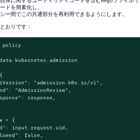
自体に関するユーティリティコードを含むRegoファイルで
ードを簡素化し、
シー間でこの共通部分を再利用できるようにします。
とおりです：
 policy

data.kubernetes.admission



iVersion": "admission.k8s.io/v1",

nd": "AdmissionReview",

sponse": response,

e = {

d": input.request.uid,

lowed": false,
