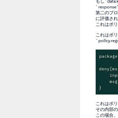
もし`data
`resp
第二のブロ
に評価され
これはポリ
これはポリ
`polic
package
deny[ms
    inp
    msg
}
これはポリ
その内部の
この場合、ネ