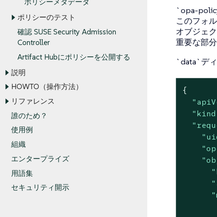
ポリシーメタデータ
`opa-p
ポリシーのテスト
このフォルダー
オブジェク
確認 SUSE Security Admission
重要な部分
Controller
Artifact Hubにポリシーを公開する
`data`
説明
HOWTO（操作方法）
{

リファレンス
"apiV
"kind
誰のため？
"requ
使用例
"ui
組織
"op
エンタープライズ
"ob
"
用語集
"
セキュリティ開示
"