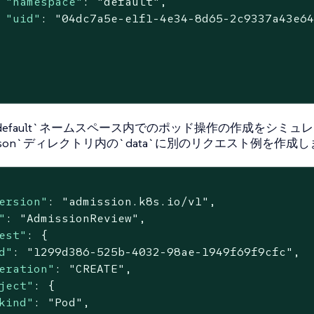
"namespace"
: 
"default"
,

"uid"
: 
"04dc7a5e-e1f1-4e34-8d65-2c9337a43e6
default`ネームスペース内でのポッド操作の作成をシミュ
-ns.json`ディレクトリ内の`data`に別のリクエスト例を作成
ersion"
: 
"admission.k8s.io/v1"
,

"
: 
"AdmissionReview"
,

est"
: {

d"
: 
"1299d386-525b-4032-98ae-1949f69f9cfc"
,

eration"
: 
"CREATE"
,

ject"
: {

kind"
: 
"Pod"
,
