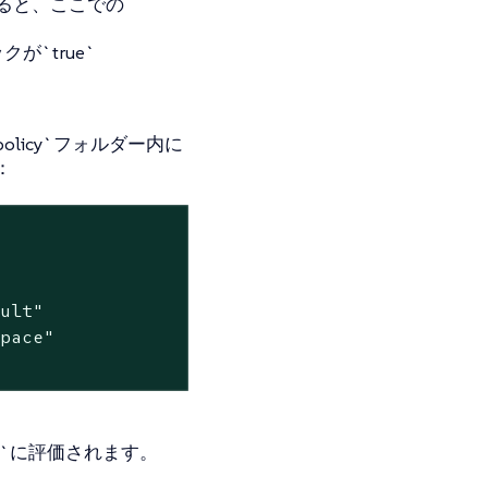
評価されると、ここでの
が`true`
licy`フォルダー内に
：
ult"

pace"

e`に評価されます。