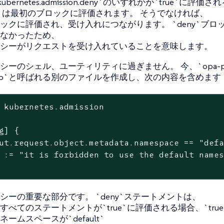
.kubernetes.admission.deny`のいずれかが`true`に
onse`は最初のブロックに評価されます。 そうでなければ、
ックに評価され、受け入れにつながります。 `deny`ブロック
なかったため、
シーがリクエストを受け入れていることを意味します。
シーのシェル、ユーティリティに過ぎません。 今、`opa-po
y.rego`と呼ばれる別のファイルを作成し、次の内容を含めます
 kubernetes.admission

g] {

ut.request.object.metadata.namespace == "defa
 := "it is forbidden to use the default names
シーの重要な部分です。 `deny`ステートメントは、
すべてのステートメントが`true`に評価される場合、`tru
ームスペースが`default`