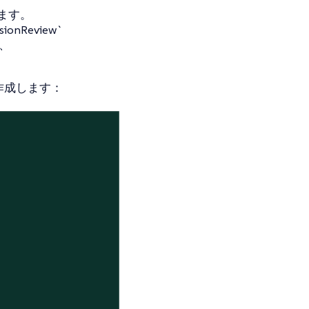
します。
nReview`
、
ルを作成します：