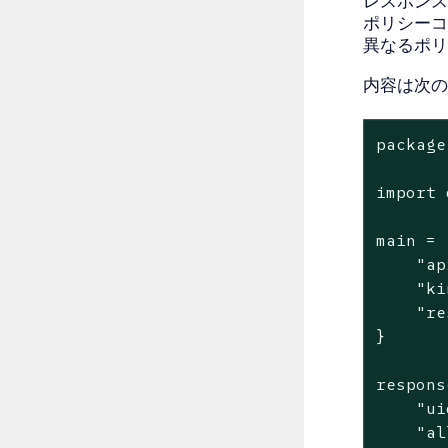
レスポンス
ポリシーコ
異なるポリ
内容は次の
package
import 
main = {
    "ap
    "ki
    "re
}

respons
    "ui
    "al