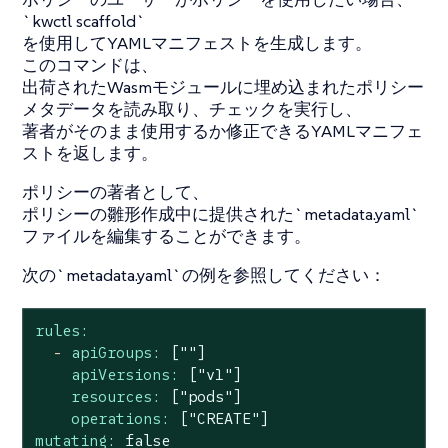
`kwctl scaffold`
を使用してYAMLマニフェストを生成します。
このコマンドは、
出荷されたWasmモジュールに埋め込まれたポリシー
メタデータを読み取り、チェックを実行し、
著者がそのまま使用するか修正できるYAMLマニフェ
ストを返します。
ポリシーの著者として、
ポリシーの雛形作成中に提供された`metadata.yaml`
ファイルを編集することができます。
次の`metadata.yaml`の例を参照してください：
rules:
-
apiGroups:
[""]
apiVersions:
["v1"]
resources:
["pods"]
operations:
["CREATE"]
mutating:
false