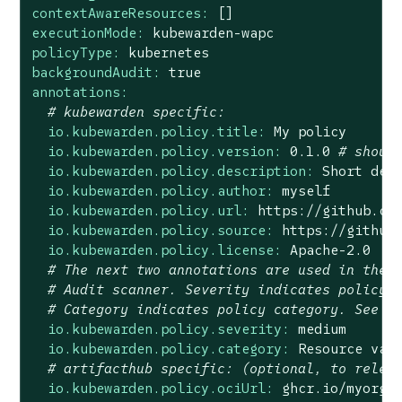
contextAwareResources:
[]
executionMode:
kubewarden-wapc
policyType:
kubernetes
backgroundAudit:
true
annotations:
# kubewarden specific:
io.kubewarden.policy.title:
My
policy
io.kubewarden.policy.version:
0.1
.0
# shoul
io.kubewarden.policy.description:
Short
des
io.kubewarden.policy.author:
myself
io.kubewarden.policy.url:
https://github.co
io.kubewarden.policy.source:
https://github
io.kubewarden.policy.license:
Apache-2.0
# The next two annotations are used in the 
# Audit scanner. Severity indicates policy 
# Category indicates policy category. See m
io.kubewarden.policy.severity:
medium
io.kubewarden.policy.category:
Resource
val
# artifacthub specific: (optional, to relea
io.kubewarden.policy.ociUrl:
ghcr.io/myorg/