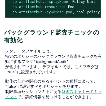
io.artifacthub.displayName:
Policy
Name
io.artifacthub.resources:
Pod
io.artifacthub.keywords:
pod,
cool
policy,
バックグラウンド監査チェックの
有効化
メタデータファイルには、
特定のポリシーのバックグラウンド監査チェックを有
効にするフラグ`backgroundAudit`
が含まれています。 デフォルトでは、このフラグは
`true`に設定されています。
動作の仕方や関心のあるイベントの種類によって、
`false`に設定すべきポリシーがあります。
制限事項セクションの下にある
監査スキャナードキュ
メント
で、詳細情報を見つけることができます。